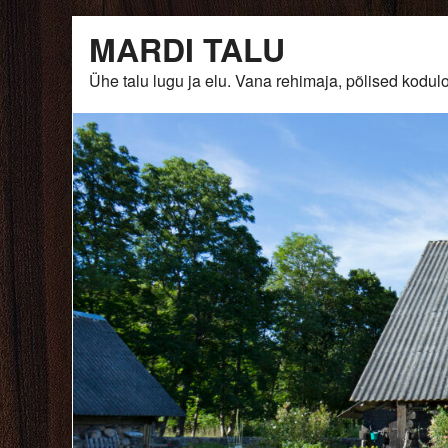
Skip
MARDI TALU
to
content
Ühe talu lugu ja elu. Vana rehimaja, põlised ko