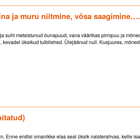
Ja
si
eina ja muru niitmine, võsa saagimine….
ed
 ja suht metsistunud õunapuud, vana väärikas pirnipuu ja mõne
 kevadel üksikud tulbilehed. Ülejäänud null. Kusjuures, mõned
rad,
ed,
,
a
hitatud)
ine,
in. Enne endisi omanikke elas seal üksik naisterahvas, kelle is