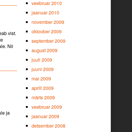
veebruar 2010
jaanuar 2010
november 2009
oktoober 2009
ab vist.
te
september 2009
le. Nii
august 2009
juuli 2009
juuni 2009
mai 2009
aprill 2009
märts 2009
veebruar 2009
le ja
jaanuar 2009
ätkame
matitega.
detsember 2008