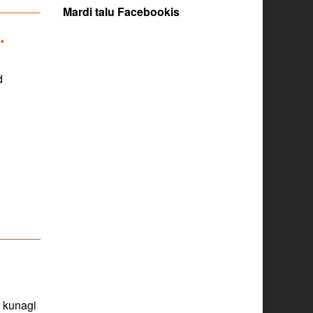
Mardi talu Facebookis
is
.
asi.
d
a kunagi