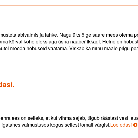
ngimusteta abivalmis ja lahke. Nagu üks õige saare mees olema pe
 oma kõrval kohe oleks aga üsna naaber ikkagi. Heino on hobus
 autol mööda hobuseid vaatama. Viskab ka minu maale pilgu pea
dasi.
nra ees on selleks, et kui vihma sajab, tilgub räästast vesi laua
J
igatahes vaimustuses kogus sellest tomati värgist.
Loe edasi
to