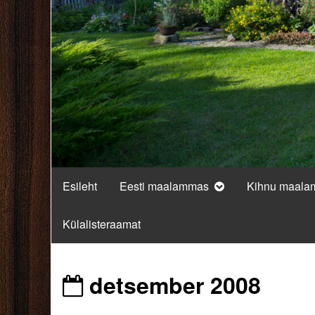
Esileht
Eesti maalammas
Kihnu maal
Külalisteraamat
Posts
detsember 2008