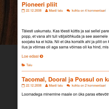
from
Pioneeri pliit
Pioneeri
Read
Pioneeri
22.12.2008
Mardi talu
kohta on 4 kommentaari
pliit
more
pliit
published
posts
on
by
the
Täiesti uskumatu. Kas tõesti küttis ja sai sellel par
author
popp, et vana ahi tuli väljalõhkuda ja see aseme
of
Pioneeri
soojaks ka ei küta. Nii et üks korralik ahi ja pliit 
pliit,
ilus ja võimas oli aga sama võimas oli ka hind, mi
Pioneeri
Loe edasi
pliit
Categories
Talu
Tacomal, Dooral ja Possul on k
Tacomal,
Read
Tacomal,
22.12.2008
Mardi talu
kohta on 2 kommentaari
Dooral
more
Dooral
Loomadega minemine maale on üks paras ettevõtm
ja
posts
ja
Possul
by
Possul
on
the
on
ka
author
ka