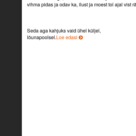
the
vihma pidas ja odav ka, ilust ja moest tol ajal vist
author
of
Mure
katusega.,
Seda aga kahjuks vaid ühel küljel,
Mure
lõunapoolsel.
Loe edasi
katusega.