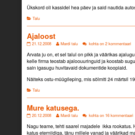
maal
of
maal
Ükskord oli kassidel hea päev ja said nautida autos
mõnus
Tacomal,
mõnus
ja
Dooral
ja
Categories
Talu
hea!
ja
hea!
published
Possul
on
on
Ajaloost
ka
maal
Ajaloost
Read
Ajaloost
21.12.2008
Mardi talu
kohta on 2 kommentaari
mõnus
published
more
ja
Arvata ju on, et sel talul on pikk ja väärikas ajalu
on
posts
hea!,
by
kelle firma teostab ajaloouuringuid ja koostab sugupu
the
sain igasugu huvitavaid dokumentide koopiaid.
author
of
Näiteks ostu-müügileping, mis sõlmiti 24 märtsil 193
Ajaloost,
Categories
Talu
Mure katusega.
Mure
Read
Mure
20.12.2008
Mardi talu
kohta on 16 kommentaari
katusega.
more
katusega.
Nagu teame, tehti saarel majadele ikka rookatus. H
published
posts
on
by
katus eterniidiga, tänu millele vanad ja väärikad m