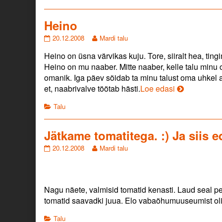
Heino
Heino
Read
20.12.2008
Mardi talu
published
more
Heino on üsna värvikas kuju. Tore, siiralt hea, ti
on
posts
by
Heino on mu naaber. Mitte naaber, kelle talu minu
the
omanik. Iga päev sõidab ta minu talust oma uhkel
author
Heino
et, naabrivalve töötab hästi.
Loe edasi
of
Heino,
Categories
Talu
Jätkame tomatitega. :) Ja siis e
Jätkame
Read
20.12.2008
Mardi talu
tomatitega.
more
:)
posts
Ja
by
siis
the
Nagu näete, valmisid tomatid kenasti. Laud seal pee
edasi.
author
tomatid saavadki juua. Elo vabaõhumuuseumist oli 
published
of
on
Jätkame
Categories
Talu
tomatitega.