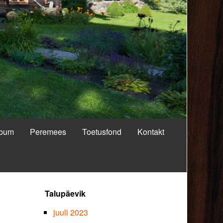
lbum
Peremees
Toetusfond
Kontakt
Primary
Talupäevik
Sidebar
juuli 2023