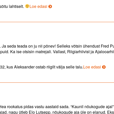
Tacomal,
õitu lahtiselt.
Loe edasi
Dooral
ja
Possul
on
ka
maal
mõnus
gu. Ja seda teada on ju nii põnev! Selleks võtsin ühendust Fred P
ja
id. Ka ise otsisin matrejali. Vallast, Riigiarhiivist ja Ajalooarhii
hea!
Ajaloo
2, kus Aleksander ostab riigilt välja selle talu.
Loe edasi
ea rookatus pidas vastu aastaid sada. “Kaunil nõukogude ajal” 
ajad, nagu ütleb Elo Lutsepp, nõukogude aja üle on elanud. Eks t