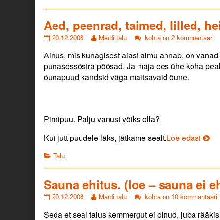
:)
Ja
Aed, peenrad, taimed, lilled, h
siis
edasi.,
Aed,
Read
Aed,
20.12.2008
Mardi talu
kohta on 2 kommentaari
peenrad,
more
peenrad,
Ainus, mis kunagisest aiast aimu annab, on vanad
taimed,
posts
taimed,
lilled,
by
lilled,
punasessõstra põõsad. Ja maja ees ühe koha peal,
heina
the
heina
õunapuud kandsid väga maitsavaid õune.
ja
author
ja
muru
of
muru
niitmine,
Aed,
niitmine,
võsa
peenrad,
võsa
saagimine…..
taimed,
saagimine…..
Pirnipuu. Palju vanust võiks olla?
published
lilled,
on
heina
Aed,
Kui jutt puudele läks, jätkame sealt.
Loe edasi
ja
peen
muru
Categories
Talu
taim
niitmine,
lilled
võsa
saagimine…..,
hein
Sauna ehitus. (loe – sauna ei e
ja
Sauna
Read
Sauna
20.12.2008
Mardi talu
kohta on 10 kommentaari
muru
ehitus.
more
ehitus.
niitm
Seda et seal talus kemmergut ei olnud, juba rääkis
(loe
posts
(loe