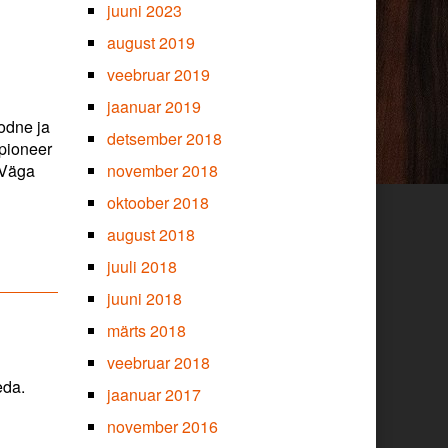
juuni 2023
august 2019
veebruar 2019
jaanuar 2019
oodne ja
detsember 2018
 pioneer
. Väga
november 2018
oktoober 2018
august 2018
juuli 2018
juuni 2018
märts 2018
veebruar 2018
eda.
jaanuar 2017
november 2016