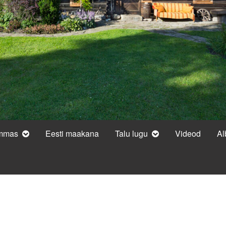
ammas
Eesti maakana
Talu lugu
Videod
A