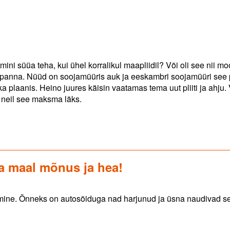
emini süüa teha, kui ühel korralikul maapliidil? Või oli see nii m
le panna. Nüüd on soojamüüris auk ja eeskambri soojamüüri see
on ka plaanis. Heino juures käisin vaatamas tema uut pliiti ja ahju
s neil see maksma läks.
a maal mõnus ja hea!
ine. Õnneks on autosõiduga nad harjunud ja üsna naudivad s