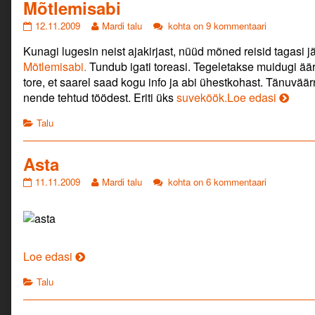
suhtlemine,
Mõtlemisabi
kenasti
Mõtlemisabi
Read
Mõtlemisabi
12.11.2009
Mardi talu
kohta on 9 kommentaari
Saaremaiselt
published
more
mönus.
Kunagi lugesin neist ajakirjast, nüüd mõned reisid tagasi j
on
posts
by
Mõtlemisabi.
Tundub igati toreasi. Tegeletakse muidugi ä
the
tore, et saarel saad kogu info ja abi ühestkohast. Tänuväär
author
Mõtlem
nende tehtud töödest. Eriti üks
suveköök.
Loe edasi
of
Mõtlemisabi,
Categories
Talu
Asta
Asta
Read
Asta
11.11.2009
Mardi talu
kohta on 6 kommentaari
published
more
on
posts
by
the
author
Asta
Loe edasi
of
Asta,
Categories
Talu