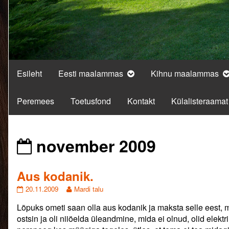
Esileht
Eesti maalammas
Kihnu maalammas
Peremees
Toetusfond
Kontakt
Külalisteraamat
Posts
november 2009
from
Aus kodanik.
Aus
Read
20.11.2009
Mardi talu
kodanik.
more
Lõpuks ometi saan olla aus kodanik ja maksta selle eest, mid
published
posts
on
by
ostsin ja oli niiöelda üleandmine, mida ei olnud, olid elektr
the