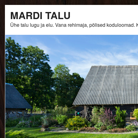
Skip
MARDI TALU
to
content
Ühe talu lugu ja elu. Vana rehimaja, põlised kodulooma