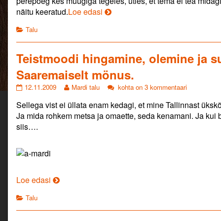
perepoeg kes müügiga tegeles, ütles, et tema ei tea midagi, 
author
Aus
näitu keeratud.
Loe edasi
of
kodanik.
Aus
Categories
Talu
kodanik.,
Teistmoodi hingamine, olemine ja s
Saaremaiselt mönus.
Teistmoodi
Read
Teistmoodi
12.11.2009
Mardi talu
kohta on 3 kommentaari
hingamine,
more
hingamine,
Sellega vist ei üllata enam kedagi, et mine Tallinnast ükskõ
olemine
posts
olemine
ja
by
ja
Ja mida rohkem metsa ja omaette, seda kenamani. Ja kui b
suhtlemine,
the
suhtlemine,
siis….
kenasti
author
kenasti
Saaremaiselt
of
Saaremaiselt
mönus.
Teistmoodi
mönus.
published
hingamine,
on
olemine
ja
Teistmoodi
Loe edasi
suhtlemine,
hingamine,
kenasti
Categories
Talu
olemine
Saaremaiselt
ja
mönus.,