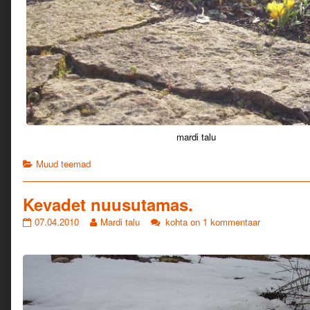
mardi talu
Categories
Muud teemad
Kevadet nuusutamas.
Kevadet
Read
Kevadet
07.04.2010
Mardi talu
kohta on 1 kommentaar
nuusutamas.
more
nuusutamas.
published
posts
on
by
the
author
of
Kevadet