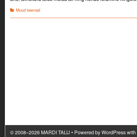
Categories
Muud teemad
© 2008–2026 MARDI TALU
• Powered by
WordPress
with