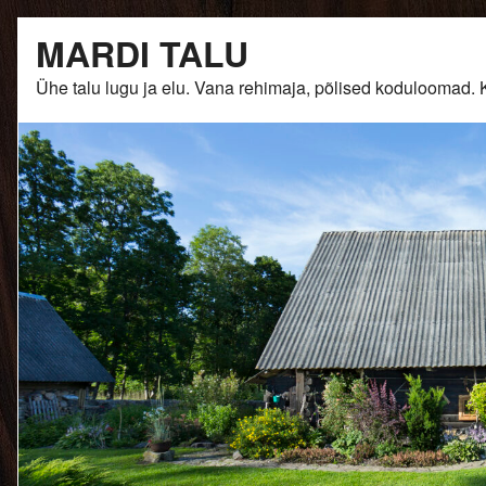
Skip
MARDI TALU
to
content
Ühe talu lugu ja elu. Vana rehimaja, põlised kodulooma