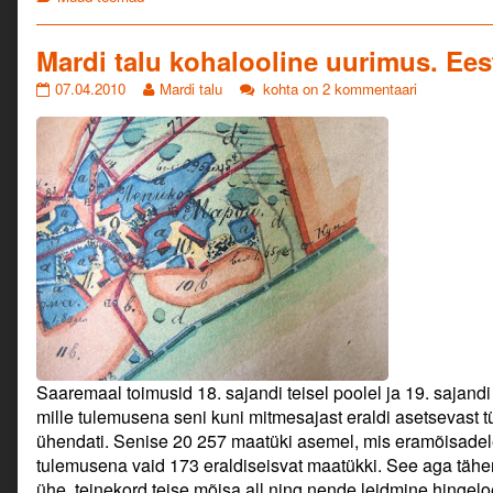
Mardi talu kohalooline uurimus. Ees
Mardi
Read
Mardi
07.04.2010
Mardi talu
kohta on 2 kommentaari
talu
more
talu
kohalooline
posts
kohalooline
uurimus.
by
uurimus.
Eesti
the
Eesti
Isikoloo
author
Isikoloo
Keskus.
of
Keskus.
published
Mardi
on
talu
kohalooline
uurimus.
Eesti
Isikoloo
Keskus.,
Saaremaal toimusid 18. sajandi teisel poolel ja 19. sajand
mille tulemusena seni kuni mitmesajast eraldi asetsevast
ühendati. Senise 20 257 maatüki asemel, mis eramõisadele
tulemusena vaid 173 eraldiseisvat maatükki. See aga tähend
ühe, teinekord teise mõisa all ning nende leidmine hingel