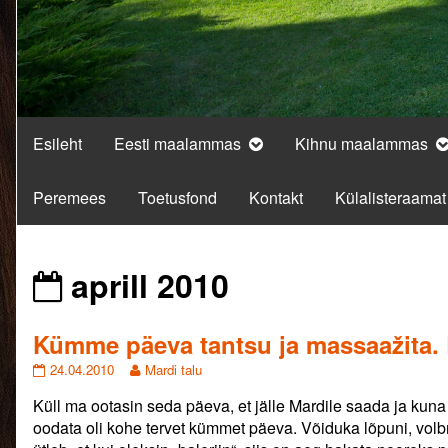
Esileht
Eesti maalammas
Kihnu maalammas
Peremees
Toetusfond
Kontakt
Külalisteraamat
Posts
aprill 2010
from
Kümme päeva tantsu ja massaažita. 
Kümme
Read
24.04.2010
Mardi talu
päeva
more
Küll ma ootasin seda päeva, et jälle Mardile saada ja kuna
tantsu
posts
ja
by
oodata oli kohe tervet kümmet päeva. Võiduka lõpuni, volb
massaažita.
the