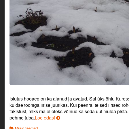
nuusutamas.,
Istutus hooaeg on ka alanud ja avatud. Sai üks õhtu Kuress
kuldse tooniga iirise juurikas. Kui peenral teised iirised ro
takistust, miks ma ei oleks võinud ka seda uut mulda pista.
Kevadet
pehme juba.
Loe edasi
nuusutamas.
Categories
Muud teemad