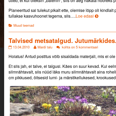
ütleb, et kui oleksin „baleriin“, siis on aeg hakata nooreks 
Läbi
author
raskuste
of
Planeeritud sai tulekut pikalt ette, olemise lõpp oli kindl
kohal.
Kümme
Kümme
tullakse kasvuhoonet tegema, siis….
Loe edasi
published
päeva
päeva
on
tantsu
Categories
Muud teemad
ja
tantsu
massaažita.
ja
Läbi
massaažita
Talvised metsatalgud. Jutumärkides
raskuste
Läbi
kohal.,
Talvised
Read
Talvised
13.04.2010
Mardi talu
kohta on 5 kommentaari
raskuste
metsatalgud.
more
metsatalgud.
kohal.
Hoiatus! Antud postitus võib sisaldada materjali, mis ei ole
Jutumärkides.
posts
Jutumärkides.
published
by
on
the
Et siis jah, ei talve, ei talgusi. Käes on suur kevad. Kui e
author
silmnähtavalt, siis nüüd läks muru silmnähtavalt aina roheli
of
cm pikkused, õitsesid lumi- ja märstikellukesed, krookused
Talvised
metsatalgud.
Jutumärkides.,