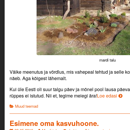
mardi talu
Väike meenutus ja võrdlus, mis vahepeal tehtud ja selle ko
näeb. Aga kõigest lähemalt.
Kui üle Eesti oli suur talgu päev ja mõnel pool lausa päeva
Tegi
rüppes ei istutud. Nii et, tegime meiegi ära!
Loe edasi
ära!
Categories
Muud teemad
Esimene oma kasvuhoone.