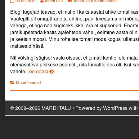
Esimene
Read
Esimene
03.05.2010
Mardi talu
kohta on 8 kommentaari
oma
more
oma
Blogi lugejad teavad, et mul oli kaks aastat uhke tomatikas
kasvuhoone.
posts
kasvuhoone.
published
by
Vaatepilt oli omapärane ja eriline, pani imestama nii mõnegi
on
the
vahega, et ega nad sügiseks ikka ära ei küpsenud. Enam
author
järelküpsetada kastis ajalehtede vahel, eelmine aasta oli
of
ja keetsin moosi. Minu rohelise tomati moos kogus üllatust 
Esimene
oma
maitsesid hästi.
kasvuhoone.,
Nii võtsingi sügisel vastu otsuse, et tomati koht ei ole maja 
olemasoleva pisikese asemel , mis tomatite ees oli. Kui ka
Esimene
vahele.
Loe edasi
oma
Categories
Muud teemad
kasvuhoone.
© 2008–2026 MARDI TALU
• Powered by
WordPress
with