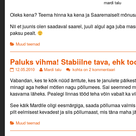
mardi talu
Oleks kena? Teema hinna ka kena ja Saaremaiselt mönusa
Nii et juunis olen saadaval saarel, juuli algul aga juba m
paksu pealt.
Categories
Muud teemad
Paluks vihma! Stabiilne tava, ehk t
Paluks
Read
Paluks
12.05.2010
Mardi talu
kohta on 2 kommentaari
vihma!
more
vihma!
Vabandan, kes te kõik nüüd ärritute, kes te janulete päikes
Stabiilne
posts
Stabiilne
tava,
by
tava,
minagi aga hetkel mõtlen nagu põllumees. Sai seemned mah
ehk
the
ehk
kasvama läheks. Pealegi linnas tööd teha võin vabalt ka 
toob
author
toob
ikka
of
ikka
See käik Mardile oligi eesmärgiga, saada põllumaa valm
õnne?!
Paluks
õnne?!
pilt eelmisest kevadest ja siis põllumaast, mis täna maha jäi
published
vihma!
on
Stabiilne
Categories
Muud teemad
tava,
ehk
toob