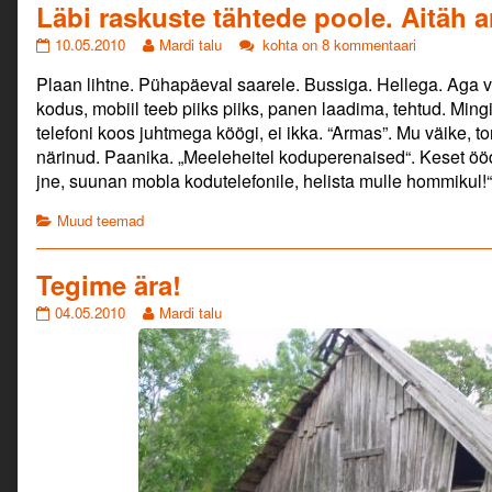
Läbi raskuste tähtede poole. Aitäh
ikka
õnne?!,
Läbi
Read
Läbi
10.05.2010
Mardi talu
kohta on 8 kommentaari
raskuste
more
raskuste
Plaan lihtne. Pühapäeval saarele. Bussiga. Hellega. Aga vi
tähtede
posts
tähtede
poole.
by
poole.
kodus, mobiil teeb piiks piiks, panen laadima, tehtud. Mingi
Aitäh
the
Aitäh
telefoni koos juhtmega köögi, ei ikka. “Armas”. Mu väike, 
armas
author
armas
närinud. Paanika. „Meeleheitel koduperenaised“. Keset ööd
tundmatu!
of
tundmatu!
jne, suunan mobla kodutelefonile, helista mulle hommikul!“
published
Läbi
on
raskuste
Categories
Muud teemad
tähtede
poole.
Aitäh
Tegime ära!
armas
tundmatu!,
Tegime
Read
04.05.2010
Mardi talu
ära!
more
published
posts
on
by
the
author
of
Tegime
ära!,