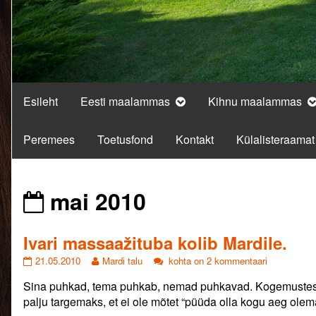
Esileht
Eesti maalammas
Kihnu maalammas
Peremees
Toetusfond
Kontakt
Külalisteraamat
Posts
mai 2010
from
Ivari massaažituba kolib Mardile.
Ivari
Read
Ivari
21.05.2010
Mardi talu
kohta on 2 kommentaari
massaažituba
more
massaažituba
Sina puhkad, tema puhkab, nemad puhkavad. Kogemustest õ
kolib
posts
kolib
Mardile.
by
Mardile.
palju targemaks, et ei ole mõtet “püüda olla kogu aeg olem
published
the