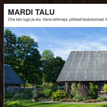
Skip
MARDI TALU
to
content
Ühe talu lugu ja elu. Vana rehimaja, põlised kodulooma