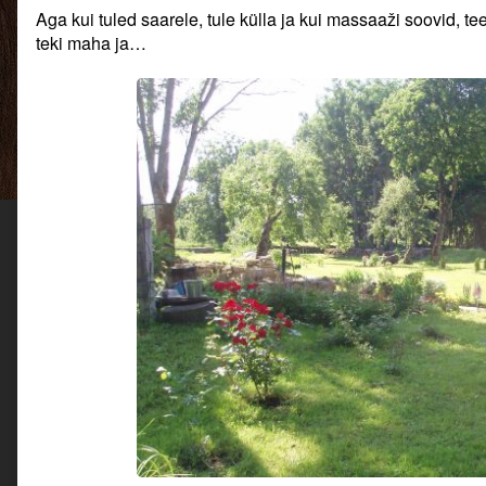
on
author
Aga kui tuled saarele, tule külla ja kui massaaži soovid, 
of
teki maha ja…
Ivari
massaažituba
kolib
Mardile.,