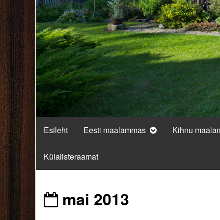
Esileht
Eesti maalammas
Kihnu maal
Külalisteraamat
Posts
mai 2013