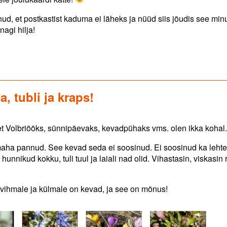
nud, et postkastist kaduma ei läheks ja nüüd siis jõudis see min
agi hilja!
 tubli ja kraps!
, et Volbriööks, sünnipäevaks, kevadpühaks vms. olen ikka kohal.
maha pannud. See kevad seda ei soosinud. Ei soosinud ka leht
unnikud kokku, tuli tuul ja laiali nad olid. Vihastasin, viskasin
 vihmale ja külmale on kevad, ja see on mönus!