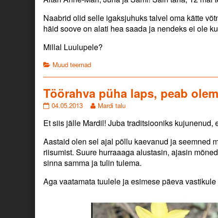
by
the
Naabrid olid selle igaksjuhuks talvel oma kätte võt
author
häid soove on alati hea saada ja nendeks ei ole kun
of
Kiitos!,
Millal Luulupele?
Categories
Muud teemad
Töörahva püha laps, peab olema,
Töörahva
Read
04.05.2013
Mardi talu
püha
more
Et siis jälle Mardil! Juba traditsiooniks kujunenud
laps,
posts
peab
by
olema,
the
Aastaid olen sel ajal põllu kaevanud ja seemned 
tubli
author
riisumist. Suure hurraaaga alustasin, ajasin mõned h
ja
of
sinna samma ja tulin tulema.
kraps!
Töörahva
published
püha
Aga vaatamata tuulele ja esimese päeva vastikule
on
laps,
peab
olema,
tubli