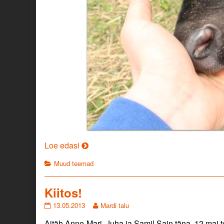
Et
Loe edasi
uus
Categories
Muud teemad
saaks
alguse!
Kiitos!
Kiitos!
Read
13.05.2013
Mardi talu
published
more
Aitäh Anne-Mari, Juha ja Sami! Sain täna, 12 mai t
on
posts