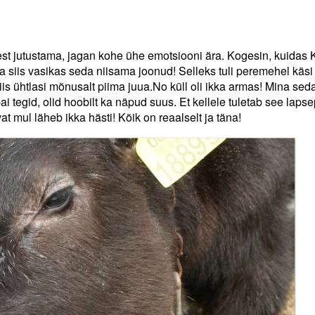
test jutustama, jagan kohe ühe emotsiooni ära. Kogesin, kuidas 
a siis vasikas seda niisama joonud! Selleks tuli peremehel käsi
siis ühtlasi mõnusalt piima juua.No küll oli ikka armas! Mina sed
ai tegid, olid hoobilt ka näpud suus. Et kellele tuletab see laps
t mul läheb ikka hästi! Kõik on reaalselt ja täna!