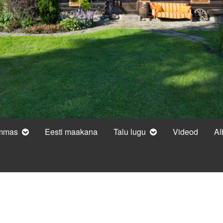
ammas
Eesti maakana
Talu lugu
Videod
A