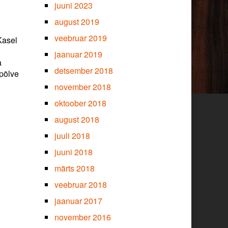
juuni 2023
august 2019
veebruar 2019
Kasel
jaanuar 2019
a
detsember 2018
epõlve
november 2018
oktoober 2018
august 2018
juuli 2018
juuni 2018
märts 2018
veebruar 2018
jaanuar 2017
november 2016