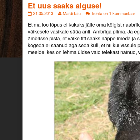
from
Et uus saaks alguse!
Et
Read
Et
21.05.2013
Mardi talu
kohta on 1 kommentaar
uus
more
uus
Et ma loo lõpus ei kukuks jälle oma kõigist naabri
saaks
posts
saaks
alguse!
by
alguse!
väikesele vasikale süüa anti. Ämbriga piima. Ja eg
published
the
ämbrisse pista, et väike titt saaks näppe imeda ja 
on
author
kogeda ei saanud aga seda küll, et nii kui vissule p
of
meelde, kes on lehma üldse vaid telekast näinud, va
Et
uus
saaks
alguse!,