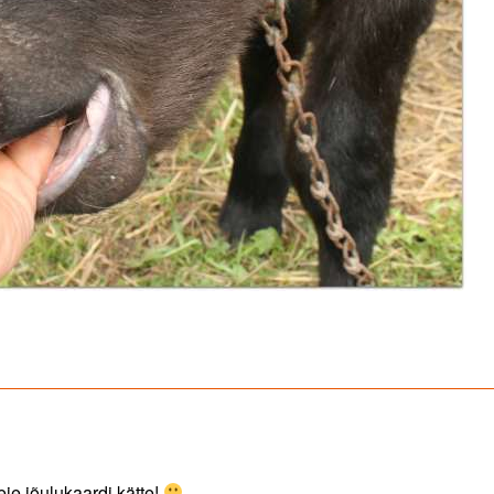
eie jõulukaardi kätte!