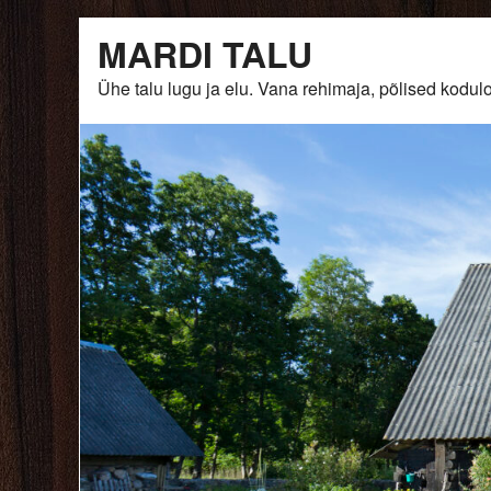
Skip
MARDI TALU
to
content
Ühe talu lugu ja elu. Vana rehimaja, põlised ko