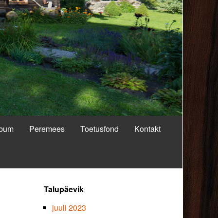
lbum
Peremees
Toetusfond
Kontakt
Primary
Talupäevik
Sidebar
juuli 2023