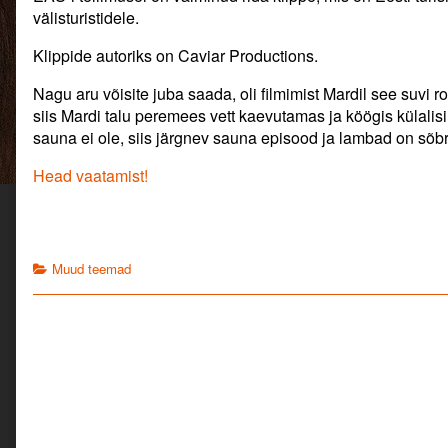
author
välisturistidele.
of
Puhka
Klippide autoriks on Caviar Productions.
Eestis!,
Nagu aru võisite juba saada, oli filmimist Mardil see suvi 
siis Mardi talu peremees vett kaevutamas ja köögis külalisi
sauna ei ole, siis järgnev sauna episood ja lambad on sõbr
Head vaatamist!
Categories
Muud teemad