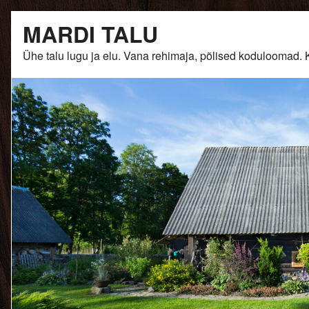
Skip
MARDI TALU
to
content
Ühe talu lugu ja elu. Vana rehimaja, põlised kodulooma