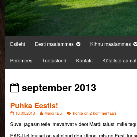
Esileht
Eesti maalammas
Kihnu maalammas
Peremees
Toetusfond
Kontakt
Külalisteraamat
Posts
september 2013
from
Puhka Eestis!
Puhka
Read
Puhka
18.09.2013
Mardi talu
kohta on 2 kommentaari
Eestis!
more
Eestis!
Suvel jagasin teile imevahvat videot Mardi talust, mille teg
published
posts
on
by
the
EAS-i tellimusel on valminud rida klippe, mis on Eesti turi