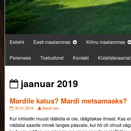
Esileht
Eesti maalammas
Kihnu maalammas
Peremees
Toetusfond
Kontakt
Külalisteraamat
Posts
jaanuar 2019
from
Mardile katus? Mardi metsamaaks?
Mardile
Read
30.01.2019
Mardi talu
katus?
more
Kui millestki muust rääkida ei ole, räägitakse ilmast. Kas e
Mardi
posts
metsamaaks?
by
nädalal saarde minek langes päevale, kui öö oli olnud väg
published
the