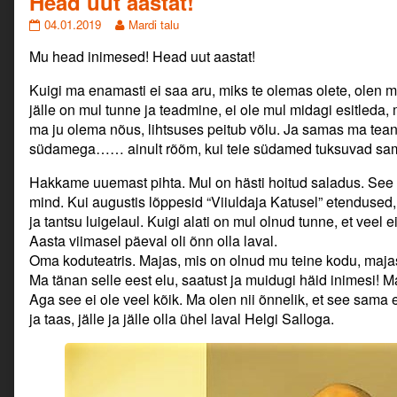
Head uut aastat!
mis
Head
Read
04.01.2019
Mardi talu
ihkab…
uut
more
Mu head inimesed! Head uut aastat!
aastat!
posts
published
by
on
the
Kuigi ma enamasti ei saa aru, miks te olemas olete, olen ma 
author
jälle on mul tunne ja teadmine, ei ole mul midagi esitleda
of
ma ju olema nõus, lihtsuses peitub võlu. Ja samas ma tean ju
Head
südamega…… ainult rõõm, kui teie südamed tuksuvad sam
uut
aastat!,
Hakkame uuemast pihta. Mul on hästi hoitud saladus. See ei
mind. Kui augustis lõppesid “Viiuldaja Katusel” etendused,
ja tantsu luigelaul. Kuigi alati on mul olnud tunne, et veel e
Aasta viimasel päeval oli õnn olla laval.
Oma koduteatris. Majas, mis on olnud mu teine kodu, maja
Ma tänan selle eest elu, saatust ja muidugi häid inimesi! M
Aga see ei ole veel kõik. Ma olen nii õnnelik, et see sama
ja taas, jälle ja jälle olla ühel laval Helgi Salloga.