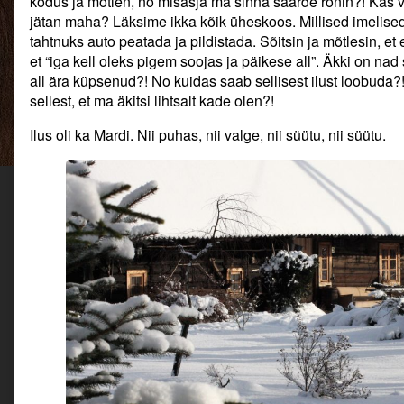
kodus ja mõtlen, no misasja ma sinna saarde ronin?! Kas 
on
author
jätan maha? Läksime ikka kõik üheskoos. Millised imelised
of
tahtnuks auto peatada ja pildistada. Sõitsin ja mõtlesin, et
Mardile
katus?
et “iga kell oleks pigem soojas ja päikese all”. Äkki on nad 
Mardi
all ära küpsenud?! No kuidas saab sellisest ilust loobuda?
metsamaaks?,
sellest, et ma äkitsi lihtsalt kade olen?!
Ilus oli ka Mardi. Nii puhas, nii valge, nii süütu, nii süütu.