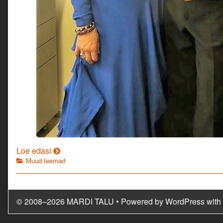
Head
Loe edasi
Categories
uut
Muud teemad
aastat!
© 2008–2026 MARDI TALU
• Powered by
WordPress
with