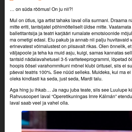
hing
more
… on süda rõõmus! On ju nii?!
saab
posts
kõik
by
mis
the
Mul on ütlus, iga artist tahaks laval olla surmani. Draama nä
ihkab…
author
mitte eriti, tantsijatel põhimõtteliselt üldse mitte. Vaatamat
published
of
balletitantsija ja teatri karjääri rumalate emotsioonide mõju
on
Kui
ma ometigi edasi. Elu pakub ja annab nii palju huvitavaid 
hing
erinevatest võimalustest on piisavalt rikas. Olen õnnelik, et
saab
kõik
väljapoole ja teha ka muid asju, kuigi, samas kannatas selle
mis
tantsid nädalavahetusel 3-5 variteteeprogrammi, lõpetad öö
ihkab…,
hoopis öösel varahommikuni mõnel klubi üritusel, siis ei s
päeval teatris 100%. See nüüd selleks. Muideks, kui ma ei o
oleks kindlasti ka seda, just seda, Mardi talu.
Aga hing ju ihkab… Ja nagu juba teate, siis see Luulupe k
Rahvusooperi laval “Operetikuningas Imre Kálmán” etendus
laval saab veel ja vahel olla.