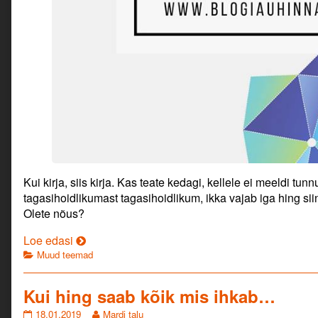
Kui kirja, siis kirja. Kas teate kedagi, kellele ei meeldi tun
tagasihoidlikumast tagasihoidlikum, ikka vajab iga hing sii
Olete nõus?
Eesti
Loe edasi
Categories
Blogiauhinnad
Muud teemad
2019
Kui hing saab kõik mis ihkab…
Kui
Read
18.01.2019
Mardi talu