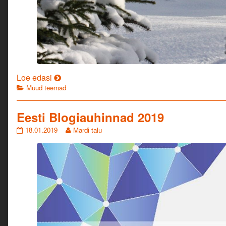
Mardile
Loe edasi
Categories
katus?
Muud teemad
Mardi
metsamaaks?
Eesti Blogiauhinnad 2019
Eesti
Read
18.01.2019
Mardi talu
Blogiauhinnad
more
2019
posts
published
by
on
the
author
of
Eesti
Blogiauhinnad
2019,