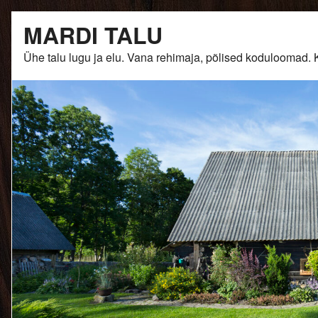
Skip
MARDI TALU
to
content
Ühe talu lugu ja elu. Vana rehimaja, põlised kodulooma