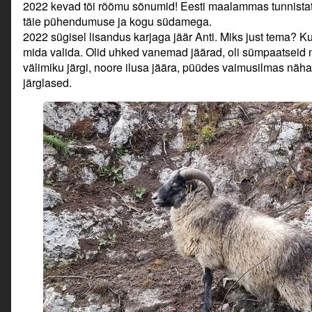
2022 kevad tõi rõõmu sõnumid! Eesti maalammas tunnistati
täie pühendumuse ja kogu südamega.
2022 sügisel lisandus karjaga jäär Anti. Miks just tema? Kui
mida valida. Olid uhked vanemad jäärad, oli sümpaatseid no
välimiku järgi, noore ilusa jäära, püüdes vaimusilmas näha,
järglased.