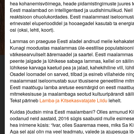
hea kohanemisvõimega, heade pidamistingimuste juures ter
Eesti maalambad on intelligentsed ja uudishimulikud. Neil o
reaktsioon ohuolukordades. Eesti maalammast iseloomusta
erinevatel eluperioodidel ja hooaegadel kasutab ta energi
osi (oksi, lehti, koort).
Lammas on praeguse Eesti aladel andnud meile kehakatet j
Kunagi moodustas maalammas üle-eestilise populatsiooni 
väikesearvuliselt ääremaadel ja saartel. Eesti maalammas
peente jalgade ja lühikese sabaga lammas, kellel on säili
lühikese karvaga kaetud pea ja jalad, kahekihiline vill, lü
Osadel loomadel on sarved, tilbad ja esineb villaheide ning
maalammast iseloomustab suur tõusisene geneetiline mit
Eesti maatõugu lamba aretuse eesmärgid on eesti maatõug
mitmekesisuse ja maalambaga seotud kultuuripärandi säil
Tekst pärineb
Lamba-ja Kitsekasvatajate Liidu
lehelt.
Kuidas jõudsin mina Eesti maalambani? Olles armunud K
oodanud neid aastaid, 2016 sügis saabusid mulle esimes
hea inimene küsis: “Ivar, olles Saaremaa mees, miks Sa K
Aga sel ajal olin ma veel teadmatu, valede ja ajupesuga löö