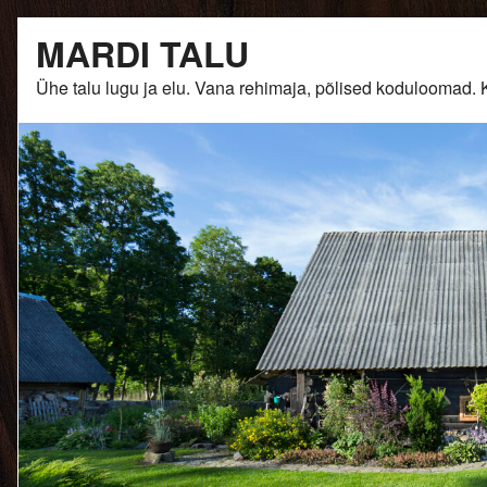
Skip
MARDI TALU
to
content
Ühe talu lugu ja elu. Vana rehimaja, põlised kodulooma