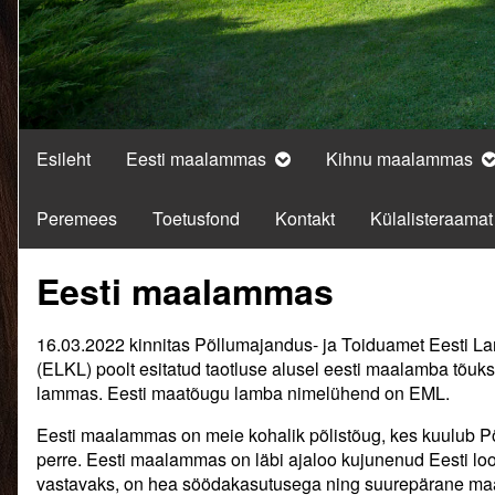
Esileht
Eesti maalammas
Kihnu maalammas
Peremees
Toetusfond
Kontakt
Külalisteraamat
Eesti maalammas
16.03.2022 kinnitas Põllumajandus- ja Toiduamet Eesti Lam
(ELKL) poolt esitatud taotluse alusel eesti maalamba tõu
lammas. Eesti maatõugu lamba nimelühend on EML.
Eesti maalammas on meie kohalik põlistõug, kes kuulub 
perre. Eesti maalammas on läbi ajaloo kujunenud Eesti lood
vastavaks, on hea söödakasutusega ning suurepärane ma