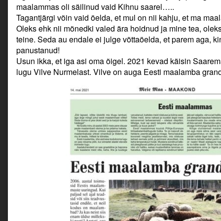
maalammas oli säilinud vaid Kihnu saarel…..
Tagantjärgi võin vaid öelda, et mul on nii kahju, et ma maal
Oleks ehk nii mõnedki valed ära hoidnud ja mine tea, ole
teine. Seda au endale ei julge võttaöelda, et parem aga, ki
panustanud!
Usun ikka, et iga asi oma õigel. 2021 kevad käisin Saare
lugu Vilve Nurmelast. Vilve on auga Eesti maalamba grand