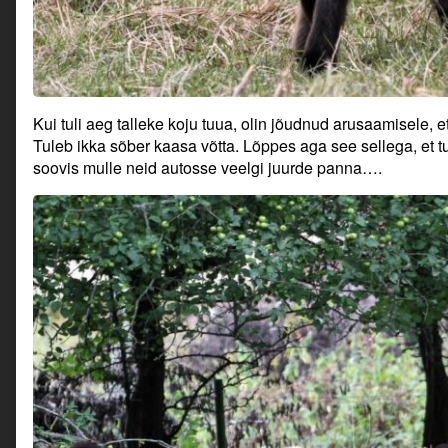
Kui tuli aeg talleke koju tuua, olin jõudnud arusaamisele, e
Tuleb ikka sõber kaasa võtta. Lõppes aga see sellega, et tul
soovis mulle neid autosse veelgi juurde panna….