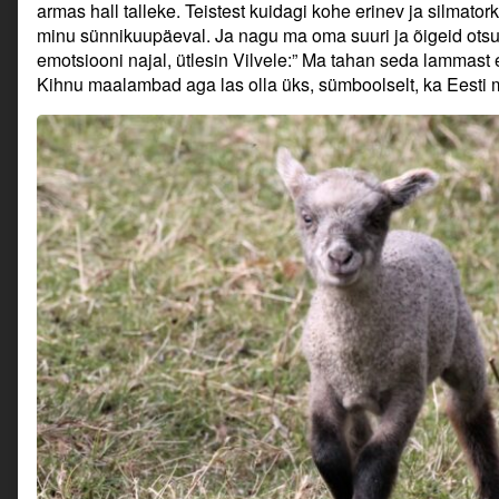
armas hall talleke. Teistest kuidagi kohe erinev ja silmatorka
minu sünnikuupäeval. Ja nagu ma oma suuri ja õigeid otsus
emotsiooni najal, ütlesin Vilvele:” Ma tahan seda lammast e
Kihnu maalambad aga las olla üks, sümboolselt, ka Eest