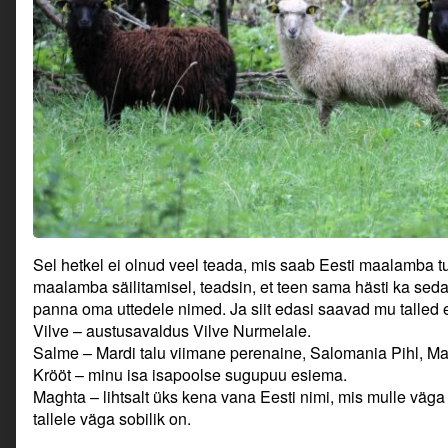
Sel hetkel ei olnud veel teada, mis saab Eesti maalamba 
maalamba säilitamisel, teadsin, et teen sama hästi ka sed
panna oma uttedele nimed. Ja siit edasi saavad mu talled em
Vilve – austusavaldus Vilve Nurmelale.
Salme – Mardi talu viimane perenaine, Salomania Pihl, Ma
Krööt – minu isa isapoolse sugupuu esiema.
Maghta – lihtsalt üks kena vana Eesti nimi, mis mulle väga m
tallele väga sobilik on.