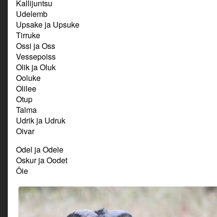
Kallijuntsu
Udelemb
Upsake ja Upsuke
Tirruke
Ossi ja Oss
Vessepoiss
Olik ja Oluk
Ooluke
Olilee
Otup
Talma
Udrik ja Udruk
Oivar
Odel ja Odele
Oskur ja Oodet
Öie