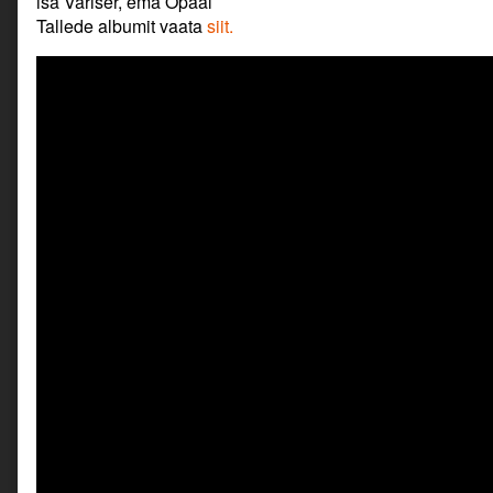
isa Variser, ema Opaal
Tallede albumit vaata
siit.