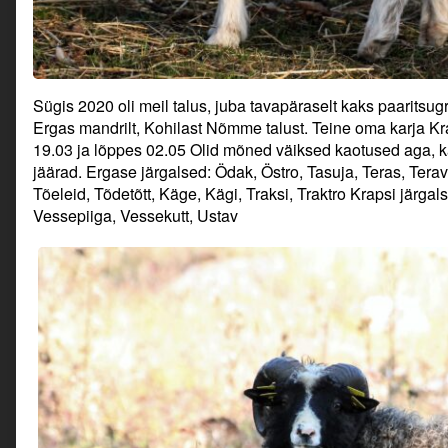
Sügis 2020 oli meil talus, juba tavapäraselt kaks paaritsug
Ergas mandrilt, Kohilast Nõmme talust. Teine oma karja K
19.03 ja lõppes 02.05 Olid mõned väiksed kaotused aga, k
jäärad. Ergase järgalsed: Ödak, Östro, Tasuja, Teras, Terav
Tõeleid, Tõdetõtt, Käge, Kägi, Traksi, Traktro Krapsi järga
Vessepiiga, Vessekutt, Ustav