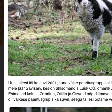
Uusi tallesi tõi ka suvi 2021, kuna väike paaritusgrupp sai
meie jäär Savisarv, kes on ühisomandis Luuk OÜ, omanik A
Esimesed kolm – Okariina, Ottilia ja Oswald nägid ilmaval
oli väikese paaritusgrupis ka suvel, seega tallesi ootame v