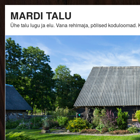
Skip
MARDI TALU
to
content
Ühe talu lugu ja elu. Vana rehimaja, põlised kodulooma