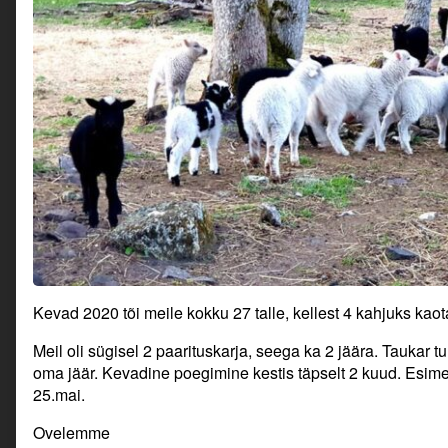
Kevad 2020 tõi meile kokku 27 talle, kellest 4 kahjuks kao
Meil oli sügisel 2 paarituskarja, seega ka 2 jäära. Taukar tul
oma jäär. Kevadine poegimine kestis täpselt 2 kuud. Esim
25.mai.
Ovelemme