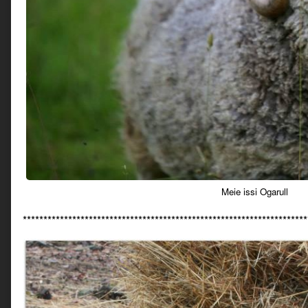
Meie issi Ogarull
*********************************************************************