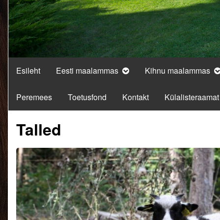
Esileht
Eesti maalammas
Kihnu maalammas
Peremees
Toetusfond
Kontakt
Külalisteraamat
Talled