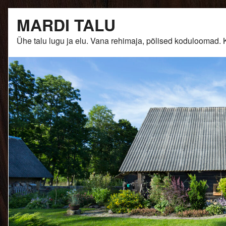
Skip
MARDI TALU
to
content
Ühe talu lugu ja elu. Vana rehimaja, põlised kodulooma