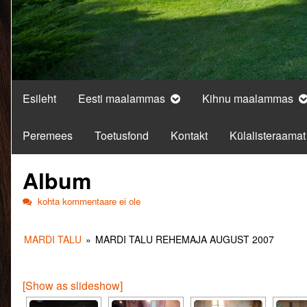
Esileht
Eesti maalammas
Kihnu maalammas
Peremees
Toetusfond
Kontakt
Külalisteraamat
Album
Album
kohta kommentaare ei ole
MARDI TALU
»
MARDI TALU REHEMAJA AUGUST 2007
[Show as slideshow]