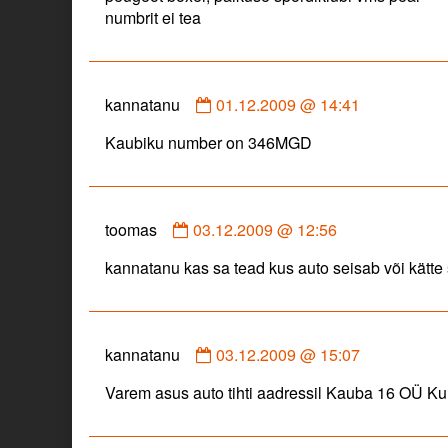
hmm
numbrit ei tea
published
on
Comment
kannatanu
01.12.2009 @ 14:41
by
Kaubiku number on 346MGD
kannatanu
published
on
Comment
toomas
03.12.2009 @ 12:56
by
kannatanu kas sa tead kus auto seisab või kätte 
toomas
published
on
Comment
kannatanu
03.12.2009 @ 15:07
by
Varem asus auto tihti aadressil Kauba 16 OÜ K
kannatanu
published
on