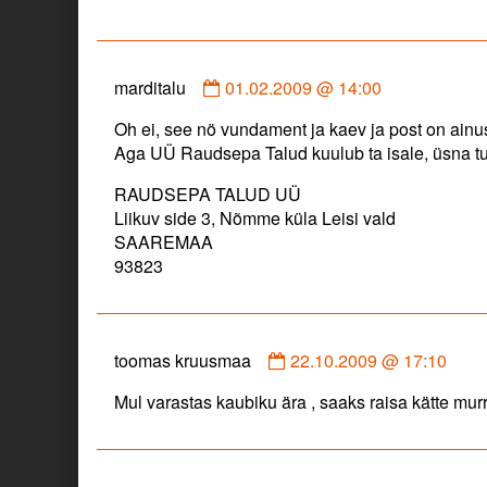
on
Comment
marditalu
01.02.2009 @ 14:00
by
Oh ei, see nö vundament ja kaev ja post on ain
marditalu
Aga UÜ Raudsepa Talud kuulub ta isale, üsna t
published
on
RAUDSEPA TALUD UÜ
Liikuv side 3, Nõmme küla Leisi vald
SAAREMAA
93823
Comment
toomas kruusmaa
22.10.2009 @ 17:10
by
Mul varastas kaubiku ära , saaks raisa kätte mur
toomas
kruusmaa
published
on