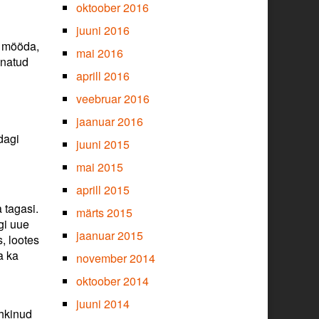
oktoober 2016
juuni 2016
eg mööda,
mai 2016
enatud
aprill 2016
veebruar 2016
jaanuar 2016
dagi
juuni 2015
mai 2015
aprill 2015
 tagasi.
märts 2015
gi uue
jaanuar 2015
, lootes
a ka
november 2014
oktoober 2014
juuni 2014
ehkinud