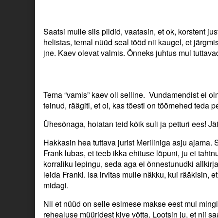
Saatsi mulle siis pildid, vaatasin, et ok, korstent 
helistas, temal nüüd seal tööd nii kaugel, et järgmi
jne. Kaev olevat valmis. Õnneks juhtus mul tuttav
Tema “vamis” kaev oli selline. Vundamendist ei oln
teinud, räägiti, et oi, kas tõesti on töömehed teda 
Ühesõnaga, hoiatan teid kõik suli ja petturi ees! 
Hakkasin hea tuttava jurist Meriliniga asju ajama
Frank lubas, et teeb ikka ehituse lõpuni, ju ei tah
korraliku lepingu, seda aga ei õnnestunudki allkirja
leida Franki. Isa irvitas mulle näkku, kui rääkisin
midagi.
Nii et nüüd on selle esimese makse eest mul mingi l
rehealuse müüridest kive võtta. Lootsin ju, et nii