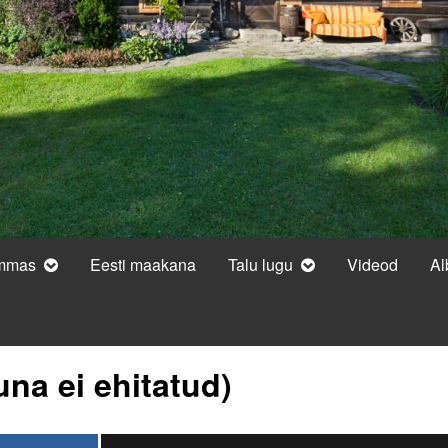
ammas
Eesti maakana
Talu lugu
Videod
A
una ei ehitatud)