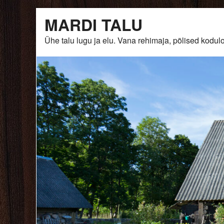
Skip
MARDI TALU
to
content
Ühe talu lugu ja elu. Vana rehimaja, põlised ko