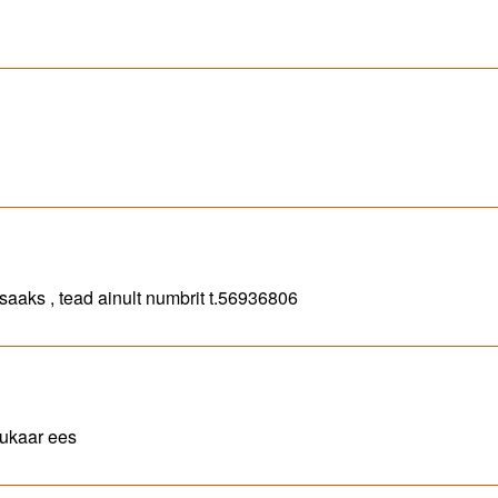
saaks , tead ainult numbrit t.56936806
uukaar ees