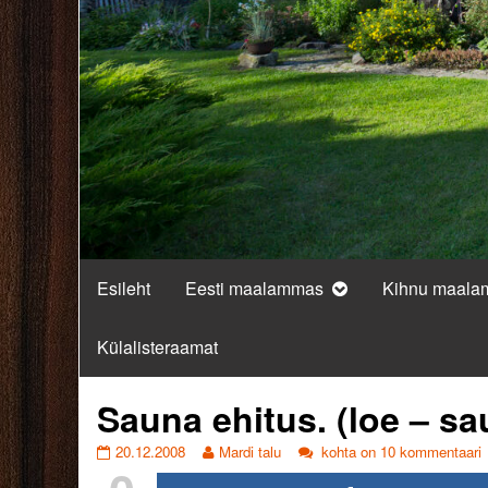
Esileht
Eesti maalammas
Kihnu maal
Külalisteraamat
Sauna ehitus. (loe – sa
Sauna
Read
Sauna
20.12.2008
Mardi talu
kohta on 10 kommentaari
ehitus.
more
ehitus.