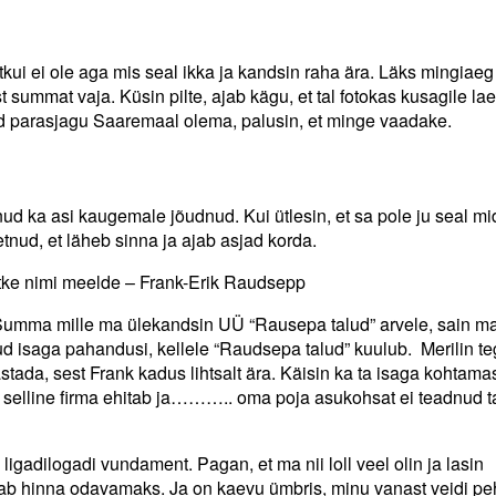
justkui ei ole aga mis seal ikka ja kandsin raha ära. Läks mingia
st summat vaja. Küsin pilte, ajab kägu, et tal fotokas kusagile la
ad parasjagu Saaremaal olema, palusin, et minge vaadake.
ud ka asi kaugemale jõudnud. Kui ütlesin, et sa pole ju seal mi
petnud, et läheb sinna ja ajab asjad korda.
Jätke nimi meelde – Frank-Erik Raudsepp
. Summa mille ma ülekandsin UÜ “Rausepa talud” arvele, sain ma
tnud isaga pahandusi, kellele “Raudsepa talud” kuulub. Merilin te
stada, sest Frank kadus lihtsalt ära. Käisin ka ta isaga kohtamas
, et selline firma ehitab ja……….. oma poja asukohsat ei teadnud t
igadilogadi vundament. Pagan, et ma nii loll veel olin ja lasin
 saab hinna odavamaks. Ja on kaevu ümbris, minu vanast veidi p