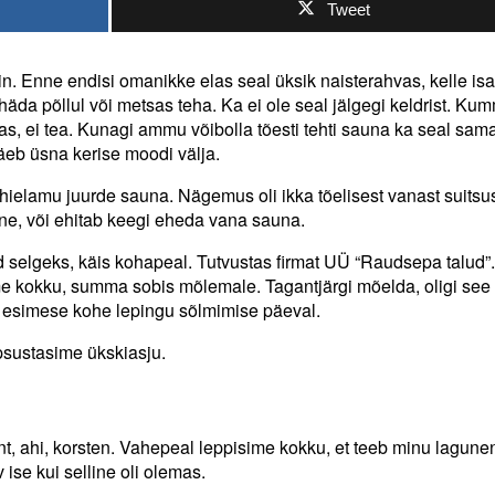
Tweet
in. Enne endisi omanikke elas seal üksik naisterahvas, kelle is
huhäda põllul või metsas teha. Ka ei ole seal jälgegi keldrist. Ku
das, ei tea. Kunagi ammu võibolla tõesti tehti sauna ka seal sam
äeb üsna kerise moodi välja.
ehielamu juurde sauna. Nägemus oli ikka tõelisest vanast suitsu
ne, või ehitab keegi eheda vana sauna.
 selgeks, käis kohapeal. Tutvustas firmat UÜ “Raudsepa talud”
ime kokku, summa sobis mõlemale. Tagantjärgi mõelda, oligi see 
, esimese kohe lepingu sõlmimise päeval.
psustasime ükskiasju.
t, ahi, korsten. Vahepeal leppisime kokku, et teeb minu lagune
se kui selline oli olemas.