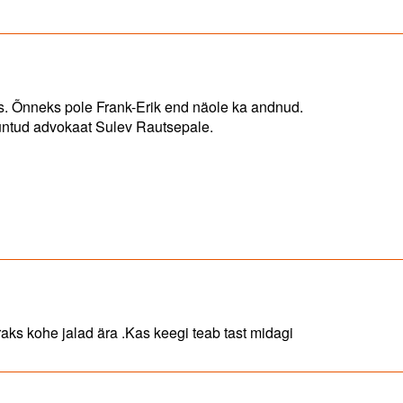
us. Õnneks pole Frank-Erik end näole ka andnud.
untud advokaat Sulev Rautsepale.
raks kohe jalad ära .Kas keegi teab tast midagi