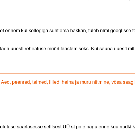
, et ennem kui kellegiga suhtlema hakkan, tuleb nimi googlisse t
tada uuesti rehealuse müüri taastamiseks. Kui sauna uuesti mil
Next
Aed, peenrad, taimed, lilled, heina ja muru niitmine, võsa saa
post:
kuulutuse saarlasesse sellisest UÜ st pole nagu enne kuulnudki 