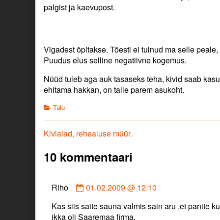
palgist ja kaevupost.
Vigadest õpitakse. Tõesti ei tulnud ma selle peale
Puudus elus selline negatiivne kogemus.
Nüüd tuleb aga auk tasaseks teha, kivid saab kasu
ehitama hakkan, on talle parem asukoht.
Categories
Talu
Navigeerimine
Previous
Kiviaiad, rehealuse müür.
post:
10 kommentaari
Comment
Riho
01.02.2009 @ 12:10
by
Kas siis saite sauna valmis sain aru ,et panite 
Riho
ikka oli Saaremaa firma.
published