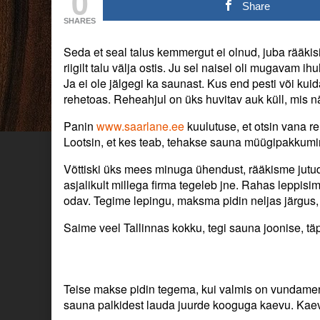
0
(loe
posts
(loe
Share
–
by
–
SHARES
sauna
the
sauna
ei
author
ei
Seda et seal talus kemmergut ei olnud, juba rääkis
ehitatud)
of
ehitatud)
published
Sauna
riigilt talu välja ostis. Ju sel naisel oli mugavam i
on
ehitus.
Ja ei ole jälgegi ka saunast. Kus end pesti või kui
(loe
rehetoas. Reheahjul on üks huvitav auk küll, mis n
–
sauna
Panin
www.saarlane.ee
kuulutuse, et otsin vana r
ei
Lootsin, et kes teab, tehakse sauna müügipakkumi
ehitatud),
Võttiski üks mees minuga ühendust, rääkisme jutud
asjalikult millega firma tegeleb jne. Rahas leppis
odav. Tegime lepingu, maksma pidin neljas järgus
Saime veel Tallinnas kokku, tegi sauna joonise, tä
Teise makse pidin tegema, kui valmis on vundamen
sauna palkidest lauda juurde kooguga kaevu. Kaev i