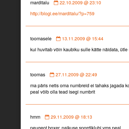
Comment
marditalu
22.10.2009 @ 23:10
by
http://blogi.ee/marditalu/?p=759
marditalu
published
on
Comment
toomasele
13.11.2009 @ 15:44
by
kui huvitab võin kaubiku sulle kätte näidata, ütl
toomasele
published
on
Comment
toomas
27.11.2009 @ 22:49
by
ma päris netis oma numbreid ei tahaks jagada kohe
toomas
peal võib olla tead isegi numbrit
published
on
Comment
hmm
29.11.2009 @ 18:13
by
peugeot boxer, paikuse spordiklubi vms peal