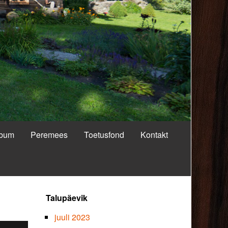
lbum
Peremees
Toetusfond
Kontakt
Primary
Talupäevik
Sidebar
juuli 2023