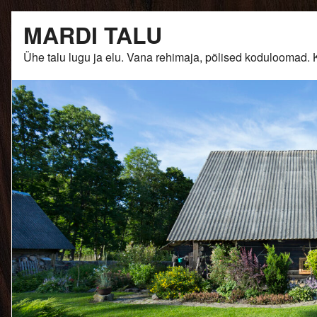
Skip
MARDI TALU
to
content
Ühe talu lugu ja elu. Vana rehimaja, põlised kodulooma