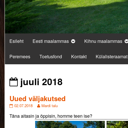
Esileht
Eesti maalammas
Kihnu maalammas
Peremees
Toetusfond
Kontakt
Külalisteraamat
Posts
juuli 2018
from
Uued väljakutsed
Uued
Read
02.07.2018
Mardi talu
väljakutsed
more
Täna aitasin ja õppisin, homme teen ise?
published
posts
on
by
the