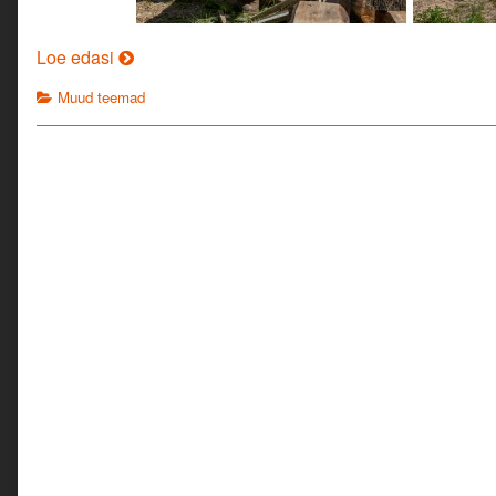
Uued
Loe edasi
väljakutsed
Categories
Muud teemad