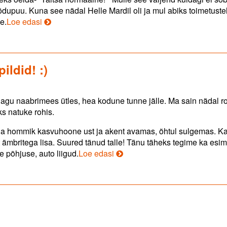
upuu. Kuna see nädal Helle Mardil oli ja mul abiks toimetustel,
Täitsa
e.
Loe edasi
normaalne!
ildid! :)
 Nagu naabrimees ütles, hea kodune tunne jälle. Ma sain nädal r
ks natuke rohis.
 iga hommik kasvuhoone ust ja akent avamas, õhtul sulgemas. K
t ämbritega lisa. Suured tänud talle! Tänu täheks tegime ka esi
Heina
e põhjuse, auto liigud.
Loe edasi
ja
peenra
tegu.
Oodatud
pildid!