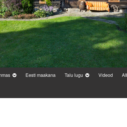
ammas
Eesti maakana
Talu lugu
Videod
A