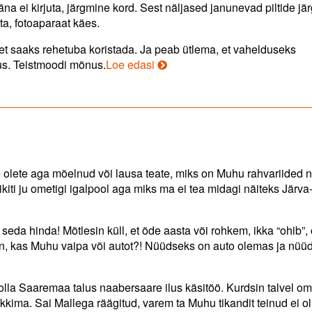
na ei kirjuta, järgmine kord. Sest näljased janunevad piltide jä
ta, fotoaparaat käes.
t saaks rehetuba koristada. Ja peab ütlema, et vahelduseks
Arheoloogi
us. Teistmoodi mõnus.
Loe edasi
vaimustusega.
e olete aga mõelnud või lausa teate, miks on Muhu rahvariided ni
iti ju ometigi igalpool aga miks ma ei tea midagi näiteks Järva
 seda hinda! Mõtlesin küll, et õde aasta või rohkem, ikka “ohib”,
a on, kas Muhu vaipa või autot?! Nüüdseks on auto olemas ja nüü
s olla Saaremaa talus naabersaare ilus käsitöö. Kurdsin talvel o
ikkima. Sai Mallega räägitud, varem ta Muhu tikandit teinud ei 