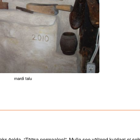
mardi talu
eks öelda- “Täitsa normaalne!” Mulle see väljend kuidagi ei sob