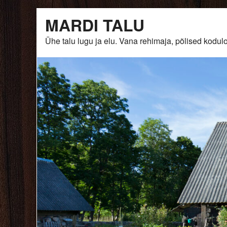
Skip
MARDI TALU
to
content
Ühe talu lugu ja elu. Vana rehimaja, põlised ko