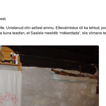
eest.
te. Unistanud olin sellest ammu. Ettevalmistus oli ka tehtud, po
ja kuna teadisn, et Saalele meeldib “mäkerdada”, siis viimane t