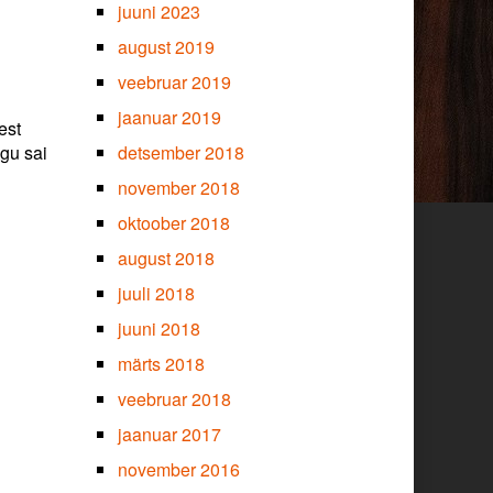
juuni 2023
august 2019
veebruar 2019
jaanuar 2019
est
egu sai
detsember 2018
november 2018
oktoober 2018
august 2018
juuli 2018
juuni 2018
märts 2018
veebruar 2018
jaanuar 2017
november 2016