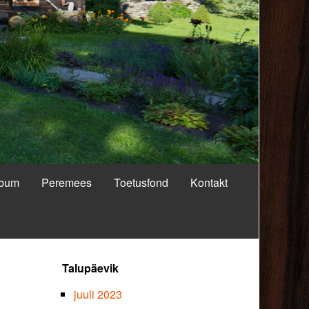
lbum
Peremees
Toetusfond
Kontakt
Primary
Talupäevik
Sidebar
juuli 2023