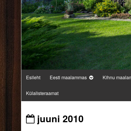
Esileht
Eesti maalammas
Kihnu maal
Külalisteraamat
Posts
juuni 2010