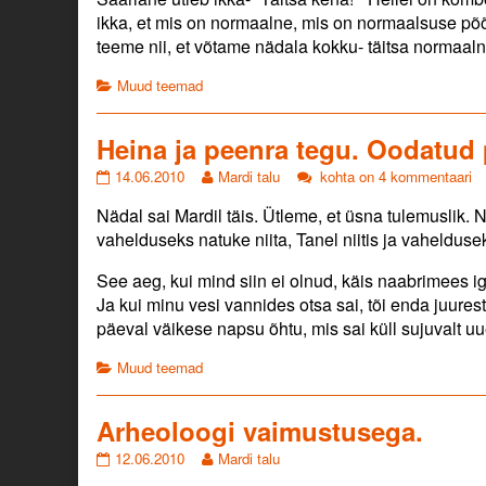
on
by
ikka, et mis on normaalne, mis on normaalsuse põõd
the
teeme nii, et võtame nädala kokku- täitsa normaaln
author
of
Categories
Muud teemad
Täitsa
normaalne!,
Heina ja peenra tegu. Oodatud p
Heina
Read
Heina
14.06.2010
Mardi talu
kohta on 4 kommentaari
ja
more
ja
Nädal sai Mardil täis. Ütleme, et üsna tulemuslik.
peenra
posts
peenra
tegu.
by
tegu.
vahelduseks natuke niita, Tanel niitis ja vahelduse
Oodatud
the
Oodatud
pildid!
author
pildid!
See aeg, kui mind siin ei olnud, käis naabrimees
:)
of
:)
Ja kui minu vesi vannides otsa sai, tõi enda juures
published
Heina
päeval väikese napsu õhtu, mis sai küll sujuvalt uu
on
ja
peenra
Categories
Muud teemad
tegu.
Oodatud
pildid!
Arheoloogi vaimustusega.
:),
Arheoloogi
Read
12.06.2010
Mardi talu
vaimustusega.
more