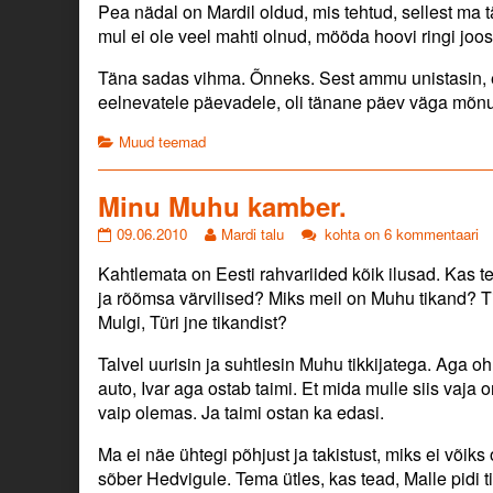
Pea nädal on Mardil oldud, mis tehtud, sellest ma tä
published
posts
on
by
mul ei ole veel mahti olnud, mööda hoovi ringi joos
the
author
Täna sadas vihma. Õnneks. Sest ammu unistasin, e
of
eelnevatele päevadele, oli tänane päev väga mõn
Arheoloogi
vaimustusega.,
Categories
Muud teemad
Minu Muhu kamber.
Minu
Read
Minu
09.06.2010
Mardi talu
kohta on 6 kommentaari
Muhu
more
Muhu
Kahtlemata on Eesti rahvariided kõik ilusad. Kas t
kamber.
posts
kamber.
published
by
ja rõõmsa värvilised? Miks meil on Muhu tikand? Tik
on
the
Mulgi, Türi jne tikandist?
author
of
Talvel uurisin ja suhtlesin Muhu tikkijatega. Aga oh
Minu
auto, Ivar aga ostab taimi. Et mida mulle siis vaj
Muhu
vaip olemas. Ja taimi ostan ka edasi.
kamber.,
Ma ei näe ühtegi põhjust ja takistust, miks ei võik
sõber Hedvigule. Tema ütles, kas tead, Malle pidi t