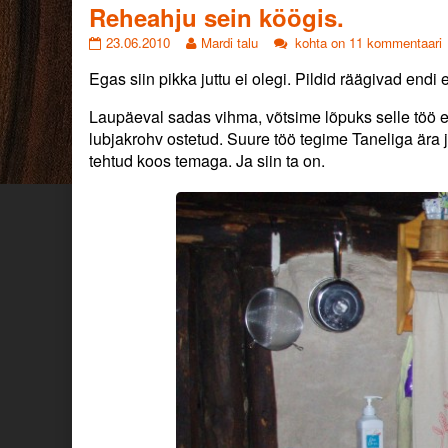
from
Reheahju sein köögis.
Reheahju
Read
Reheahju
23.06.2010
Mardi talu
kohta on 11 kommentaari
sein
more
sein
Egas siin pikka juttu ei olegi. Pildid räägivad endi 
köögis.
posts
köögis.
published
by
on
the
Laupäeval sadas vihma, võtsime lõpuks selle töö et
author
lubjakrohv ostetud. Suure töö tegime Taneliga ära 
of
tehtud koos temaga. Ja siin ta on.
Reheahju
sein
köögis.,