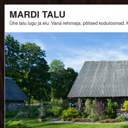
Skip
MARDI TALU
to
content
Ühe talu lugu ja elu. Vana rehimaja, põlised kodulooma