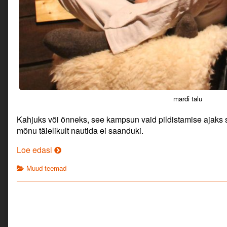
mardi talu
Kahjuks või õnneks, see kampsun vaid pildistamise ajaks s
mõnu täielikult nautida ei saanduki.
Villased
Loe edasi
sokid
Categories
Muud teemad
ja
kampsun,
kiiktool
ja
hõõgvein.