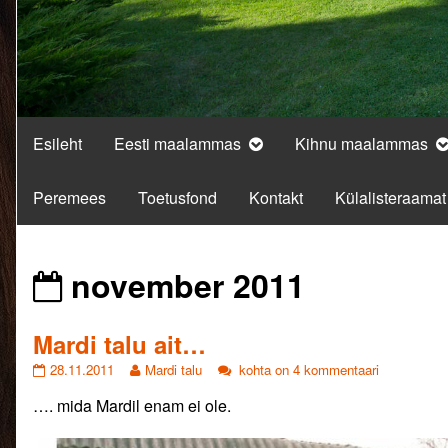
Esileht
Eesti maalammas
Kihnu maalammas
Peremees
Toetusfond
Kontakt
Külalisteraamat
Posts
november 2011
from
Mardi talu ait…
Mardi
Read
Mardi
28.11.2011
Mardi talu
kohta on 4 kommentaari
talu
more
talu
…. mida Mardil enam ei ole.
ait…
posts
ait…
published
by
on
the