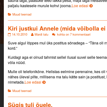
sauna taga, pääsuke teeb lakka pesa, maja taga metsaveer
on
author
Üksi
paljalu kastesele murule kohvi jooma.
Loe edasi
of
ja
Üksi
Categories
Muud teemad
ja
omadega.
omadega.
Hingedea
Hingedeaeg.,
Kiri justkui Annele (mida võibolla ei
Kiri
Read
Kiri
14.10.2010
Mardi talu
kohta on 7 kommentaari
justkui
more
justkui
Suve algul lõppes mul üks postitus sõnadega – “Täna oli m
Annele
posts
Annele
(mida
by
(mida
kord.”
võibolla
the
võibolla
ei
author
ei
Kuidagi aga ei olnud tahmist sellel ilusal suvel selle tee
peakski
of
peakski
võla nüüd.
kirjutama).
Kiri
kirjutama).
published
justkui
Mulle oli telefonikõne. Helistas eelmine perenaine, kes oli 
on
Annele
nähes üleval pilte, millisena ma talu kätte sain ja postitust
(mida
võibolla
Kiri
nimetada.
Loe edasi
ei
justkui
peakski
Categories
Muud teemad
Annele
kirjutama).,
(mida
võibolla
Sügis tuli õuele.