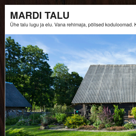
Skip
MARDI TALU
to
content
Ühe talu lugu ja elu. Vana rehimaja, põlised kodulooma