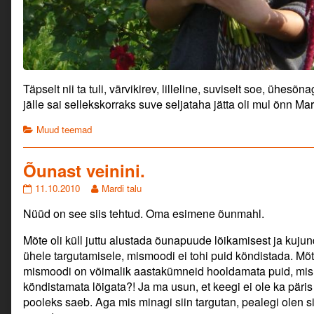
Täpselt nii ta tuli, värvikirev, lilleline, suviselt soe, ühesõn
jälle sai sellekskorraks suve seljataha jätta oli mul õnn Mard
Categories
Muud teemad
Õunast veinini.
Õunast
Read
11.10.2010
Mardi talu
veinini.
more
Nüüd on see siis tehtud. Oma esimene õunmahl.
published
posts
on
by
the
Mõte oli küll juttu alustada õunapuude lõikamisest ja kuju
author
ühele targutamisele, mismoodi ei tohi puid köndistada. Mõtl
of
mismoodi on võimalik aastakümneid hooldamata puid, mis
Õunast
köndistamata lõigata?! Ja ma usun, et keegi ei ole ka päris n
veinini.,
pooleks saeb. Aga mis minagi siin targutan, pealegi olen s