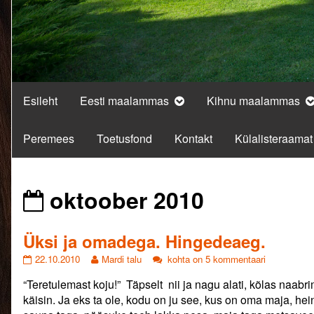
Esileht
Eesti maalammas
Kihnu maalammas
Peremees
Toetusfond
Kontakt
Külalisteraamat
Posts
oktoober 2010
from
Üksi ja omadega. Hingedeaeg.
Üksi
Read
Üksi
22.10.2010
Mardi talu
kohta on 5 kommentaari
ja
more
ja
“Teretulemast koju!” Täpselt nii ja nagu alati, kõlas naabr
omadega.
posts
omadega.
Hingedeaeg.
by
Hingedeaeg.
käisin. Ja eks ta ole, kodu on ju see, kus on oma maja, he
published
the