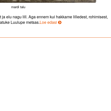
mardi talu
st ja elu nagu lill. Aga ennem kui hakkame lilledest, rohimisest,
Volbrist
natuke Luulupe metsas.
Loe edasi
maduussini.