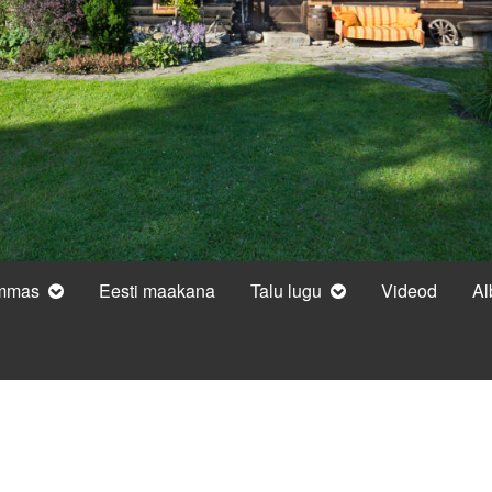
ammas
Eesti maakana
Talu lugu
Videod
A