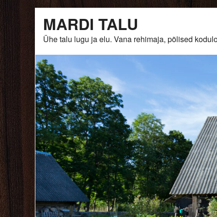
Skip
MARDI TALU
to
content
Ühe talu lugu ja elu. Vana rehimaja, põlised ko