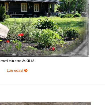
mardi talu anno 24.05.12
Rumal
Loe edasi
mees,
kus
su
lambad
on?!