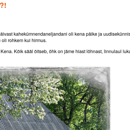
?!
päivast kahekümnendaneljandani oli kena päike ja uudisekünnis
u oli rohkem kui hirmus.
Kena. Köik sääl öitseb, öhk on jäme hiast löhnast, linnulaul luk