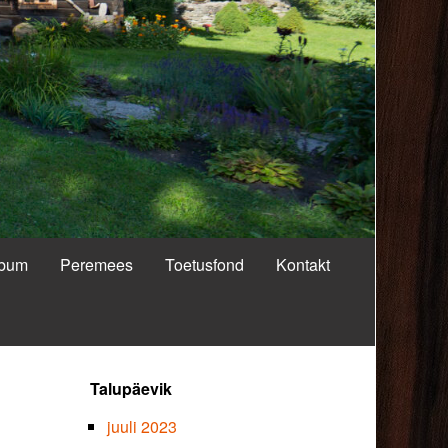
lbum
Peremees
Toetusfond
Kontakt
Primary
Talupäevik
Sidebar
juuli 2023