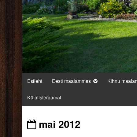
Esileht
Eesti maalammas
Kihnu maal
Külalisteraamat
Posts
mai 2012