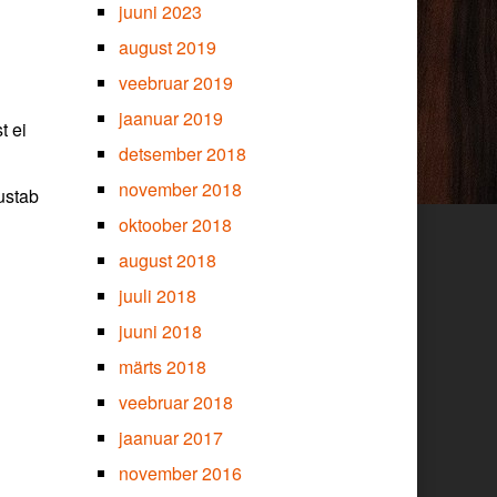
juuni 2023
august 2019
veebruar 2019
jaanuar 2019
t ei
detsember 2018
november 2018
ustab
oktoober 2018
august 2018
juuli 2018
juuni 2018
märts 2018
veebruar 2018
jaanuar 2017
november 2016