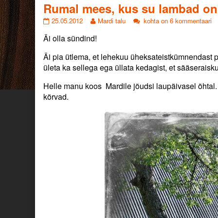
from
Rumal mees, kus su lambad on
Rumal
Read
Rumal
25.05.2012
Mardi talu
kohta on 6 kommentaari
mees,
more
mees,
Äi olla sündind!
kus
posts
kus
su
by
su
lambad
the
lambad
Äi pia ütlema, et lehekuu üheksateistkümnendast 
on?!
author
on?!
ületa ka sellega ega üllata kedagist, et sääseraisk
published
of
on
Rumal
Helle manu koos Mardile jõudsi laupäivasel öhtal. 
mees,
körvad.
kus
su
lambad
on?!,