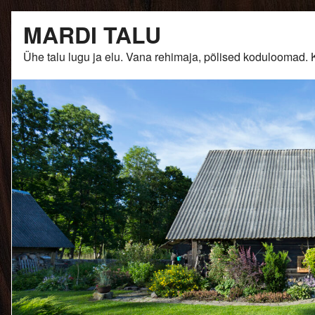
Skip
MARDI TALU
to
content
Ühe talu lugu ja elu. Vana rehimaja, põlised kodulooma