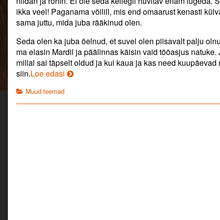
niidan ja rohin. Ei ole seda kellegil huvitav enam lugeda.
author
ikka veel! Paganama võilill, mis end omaarust kenasti külva
of
sama juttu, mida juba rääkinud olen.
Ma
oleksin
Seda olen ka juba öelnud, et suvel olen piisavalt palju olnu
valmis!,
ma elasin Mardil ja päälinnas käisin vaid tööasjus natuke. 
millal sai täpselt oldud ja kui kaua ja kas need kuupäevad m
Ma
siin.
Loe edasi
oleksin
Categories
Muud teemad
valmis!