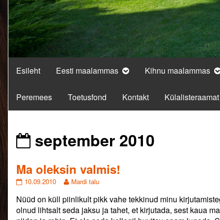
Esileht
Eesti maalammas
Kihnu maalammas
Peremees
Toetusfond
Kontakt
Külalisteraamat
Posts
september 2010
from
Ma oleksin valmis!
Ma
Read
10.09.2010
Mardi talu
oleksin
more
Nüüd on küll piinlikult pikk vahe tekkinud minu kirjutamis
valmis!
posts
published
by
olnud lihtsalt seda jaksu ja tahet, et kirjutada, sest kaua ma 
on
the