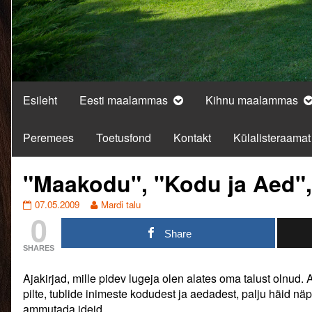
Esileht
Eesti maalammas
Kihnu maalammas
Peremees
Toetusfond
Kontakt
Külalisteraamat
"Maakodu", "Kodu ja Aed",
"Maakodu",
Read
07.05.2009
Mardi talu
0
"Kodu
more
ja
posts
Share
Aed",
by
SHARES
"Kodukiri"
the
published
author
Ajakirjad, mille pidev lugeja olen alates oma talust olnud. Aj
on
of
"Maakodu",
pilte, tublide inimeste kodudest ja aedadest, palju häid n
"Kodu
ammutada ideid.