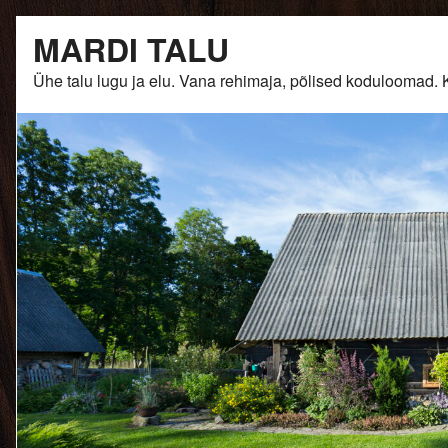
Skip
MARDI TALU
to
content
Ühe talu lugu ja elu. Vana rehimaja, põlised kodulooma