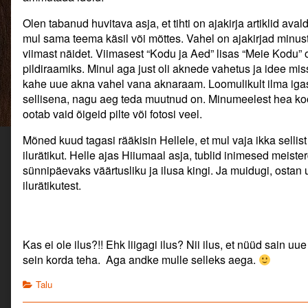
ja
Aed",
Olen tabanud huvitava asja, et tihti on ajakirja artiklid aval
"Kodukiri",
mul sama teema käsil või mõttes. Vahel on ajakirjad minus
viimast näidet. Viimasest “Kodu ja Aed” lisas “Meie Kodu”
pildiraamiks. Minul aga just oli aknede vahetus ja idee mi
kahe uue akna vahel vana aknaraam. Loomulikult ilma igas
sellisena, nagu aeg teda muutnud on. Minumeelest hea ko
ootab vaid õigeid pilte või fotosi veel.
Mõned kuud tagasi rääkisin Hellele, et mul vaja ikka sellist 
ilurätikut. Helle ajas Hiiumaal asja, tublid inimesed meiste
sünnipäevaks väärtusliku ja ilusa kingi. Ja muidugi, ostan 
ilurätikutest.
Kas ei ole ilus?!! Ehk liigagi ilus? Nii ilus, et nüüd sain uue
sein korda teha. Aga andke mulle selleks aega.
Categories
Talu