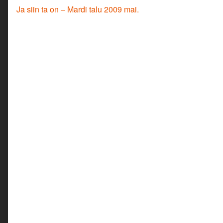
Navigeerimine
Previous
Ja siin ta on – Mardi talu 2009 mai.
post: