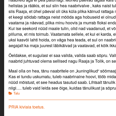
helistas ja rääkis, et sul siin hea naabrivalve , kaks naist 
siis Raaja, et ühel päeval oli üks küla plika käinud rattag
et keegi sõidab rattaga neist mööda aga hobuseid ei olnu
vaatama ja näevad, plika minu hoovis ja murrab floksi endal
Kui ise seekord nüüd maale tulin, olid nad vaadanud, et võ
piiluma, et mis toimub. Vaatamata sellele, et kui ei karda, e
uksi kasvõi lahti hoida, on väga hea teada, et sul on naabri
aegajalt ka maja juurest läbikäivad ja vaatavad, et kõik ikk
Öeldakse, et sugulasi ei saa valida, valida saab sõpru. Val
naabrid juhtuvad olema sellised nagu Raaja ja Tolik, on se
Maal olla on hea, tänu naabritele on „kuninglikud“ söömaaj
Kas ei tundu uskumatu, tuleb naabrinaine hoovi, tööb m
nüüd mõistust, et see headus tasutud saab. Lihtsalt tänulik
niigi…. tuleb vaid leida see õige, kuidas tänulikust ja sõpru
Categories
Talu
Navigeerimine
Previous
PRIA kiviaia toetus.
post: