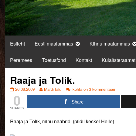
Esileht
Eesti maalammas
Kihnu maalammas
Peremees
Toetusfond
Kontakt
Külalisteraamat
Raaja ja Tolik.
Raaja
Read
Raaja
26.08.2009
Mardi talu
kohta on 3 kommentaari
0
ja
more
ja
Tolik.
posts
Tolik.
Share
published
by
SHARES
on
the
author
Raaja ja Tolik, minu naabrid. (pildil keskel Helle)
of
Raaja
ja