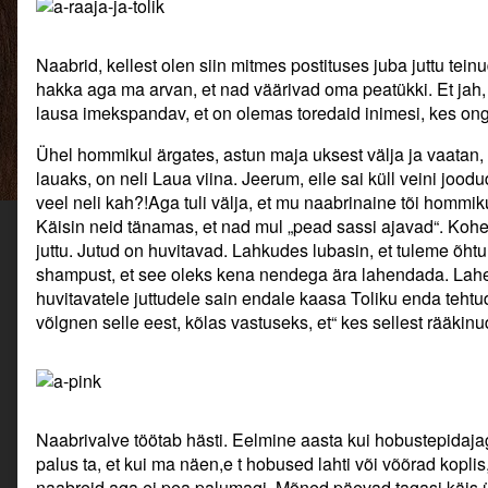
Tolik.,
Naabrid, kellest olen siin mitmes postituses juba juttu tein
hakka aga ma arvan, et nad väärivad oma peatükki. Et jah
lausa imekspandav, et on olemas toredaid inimesi, kes ong
Ühel hommikul ärgates, astun maja uksest välja ja vaatan, 
lauaks, on neli Laua viina. Jeerum, eile sai küll veini jood
veel neli kah?!Aga tuli välja, et mu naabrinaine tõi hommik
Käisin neid tänamas, et nad mul „pead sassi ajavad“. Kohe
juttu. Jutud on huvitavad. Lahkudes lubasin, et tuleme õhtul
shampust, et see oleks kena nendega ära lahendada. Lahen
huvitavatele juttudele sain endale kaasa Toliku enda tehtud
võlgnen selle eest, kõlas vastuseks, et“ kes sellest rääkinu
Naabrivalve töötab hästi. Eelmine aasta kui hobustepidaj
palus ta, et kui ma näen,e t hobused lahti või võõrad kopli
naabreid aga ei pea palumagi. Mõned päevad tagasi käis 