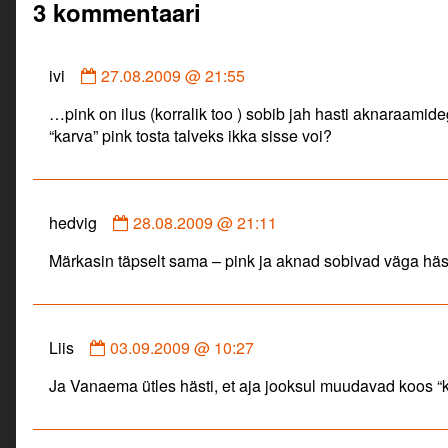
3 kommentaari
Comment
ivi
27.08.2009 @ 21:55
by
…pink on ilus (korralik too ) sobib jah hasti aknaraami
ivi
“karva” pink tosta talveks ikka sisse voi?
published
on
Comment
hedvig
28.08.2009 @ 21:11
by
Märkasin täpselt sama – pink ja aknad sobivad väga häs
hedvig
published
on
Comment
Liis
03.09.2009 @ 10:27
by
Ja Vanaema ütles hästi, et aja jooksul muudavad koos “
Liis
published
on