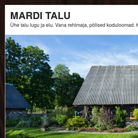
Skip
MARDI TALU
to
content
Ühe talu lugu ja elu. Vana rehimaja, põlised kodulooma