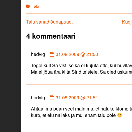
Categories
Talu
Navigeerimine
Previous
Next
Talu vanad õunapuud.
Kudj
post:
post:
4 kommentaari
Comment
hedvig
31.08.2009 @ 21:50
by
Tegelikult Sa vist ise ka ei kujuta ette, kui huvit
hedvig
Ma ei jõua ära kiita Sind teistele, Sa oled uskumat
published
on
Comment
hedvig
31.08.2009 @ 21:51
by
Ahjaa, ma pean veel mainima, et natuke klomp t
hedvig
kurb, et elu nii läks ja mul enam talu pole
published
on