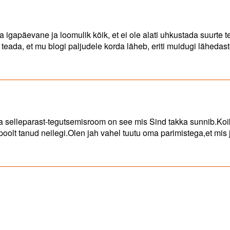
 ja igapäevane ja loomulik kõik, et ei ole alati uhkustada suurte 
teada, et mu blogi paljudele korda läheb, eriti muidugi lähedast
a Sa selleparast-tegutsemisroom on see mis Sind takka sunnib.Koi
oolt tanud neilegi.Olen jah vahel tuutu oma parimistega,et mis 