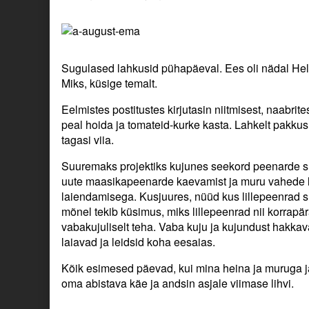
Sugulased lahkusid pühapäeval. Ees oli nädal Hell
Miks, küsige temalt.
Eelmistes postitustes kirjutasin niitmisest, naabrit
peal hoida ja tomateid-kurke kasta. Lahkelt pakkus
tagasi viia.
Suuremaks projektiks kujunes seekord peenarde su
uute maasikapeenarde kaevamist ja muru vahede li
laiendamisega. Kusjuures, nüüd kus lillepeenrad s
mõnel tekib küsimus, miks lillepeenrad nii korrapär
vabakujuliselt teha. Vaba kuju ja kujundust hakk
laiavad ja leidsid koha eesaias.
Kõik esimesed päevad, kui mina heina ja muruga j
oma abistava käe ja andsin asjale viimase lihvi.