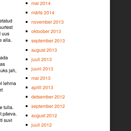
mai 2014
märts 2014
getatud
november 2013
uurtest
oktoober 2013
d uus
 alla.
september 2013
august 2013
lada
juuli 2013
mas
juuni 2013
juks jah,
mai 2013
el lehma
aprill 2013
et
detsember 2012
september 2012
 tulla.
t päeva.
august 2012
ti suvi
juuli 2012