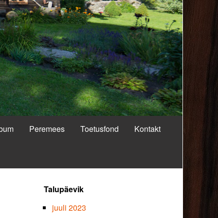
lbum
Peremees
Toetusfond
Kontakt
Primary
Talupäevik
Sidebar
juuli 2023