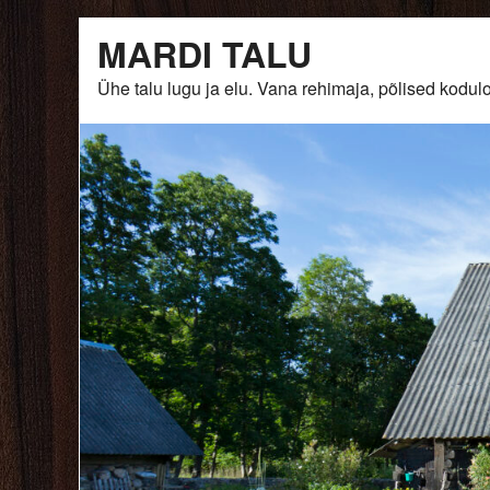
Skip
MARDI TALU
to
content
Ühe talu lugu ja elu. Vana rehimaja, põlised ko