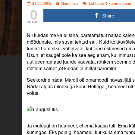
Vaikuses
Read
Vaikuses
31.08.2009
Mardi talu
kohta on 4 kommentaari
0
ja
more
ja
rahus,
posts
rahus,
Share
omas
by
omas
SHARES
rütmis
the
rütmis
ja
author
ja
Nii kuidas me ka ei taha, paratamatult näitab kale
vabaduses.
of
vabaduses.
Hüvastijätt.
Vaikuses
Hüvastijätt.
möödunule, mis suvel tehtud sai. Kuid kokkuvõtetek
Tänud
ja
Tänud
tomati hommikul võileivale, kui teed esimesed oma 
tehtud
rahus,
tehtud
Usun, et kaugel pole ka see aeg enam, kui minust s
töö
omas
töö
uut peenramaad juurde kaevata, rohkem seemneid 
eest.
rütmis
eest.
mõtlemisainet ,et kuidas ja millal paremini.
published
ja
on
vabaduses.
Hüvastijätt.
Seekordne nädal Mardil oli omamoodi hüvastijätt suv
Tänud
Nädal algas minekuga koos Hellega , heameel oli 
tehtud
võlus.
töö
eest.,
Ja muidugi on heameel, et ema kaasa tuli. Ema küll
kuningas. Eks pojalgi heameel, kui kulla ema tunnus