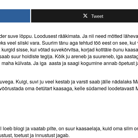
Tweet
nder suve lõppu. Loodusest rääkimata. Ja nii need mõtted lähev
s veel siiski vara. Suurim tänu aga tehtud töö eest on see, kui
kurgid sisse, kui võtad suvekõrvitsa, korjad kotitäie õunu kaas
aab suur hoidiste tegija. Kõik ju areneb ja suureneb, iga aasta
maha külvata. Ja iga aasta ja saagi kogumine annab õpetust j
ega. Kuigi, suvi ju veel kestab ja varsti saab jälle nädalaks Ma
võõrustada oma õetütart kaasaga, kelle südamed loodetavasti 
 loeb blogi ja vaatab pilte, on suur kaasaelaja, kuid oma silm o
tust, toetust ja innustust jagab.