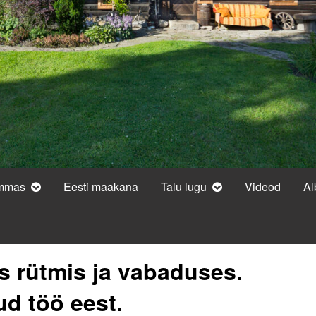
ammas
Eesti maakana
Talu lugu
Videod
A
s rütmis ja vabaduses.
ud töö eest.