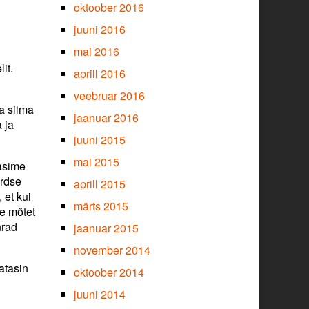
oktoober 2016
juuni 2016
mai 2016
it.
aprill 2016
veebruar 2016
ka silma
jaanuar 2016
 ja
juuni 2015
mai 2015
asime
ordse
aprill 2015
 et kui
märts 2015
le mõtet
nrad
jaanuar 2015
november 2014
atasin
oktoober 2014
juuni 2014