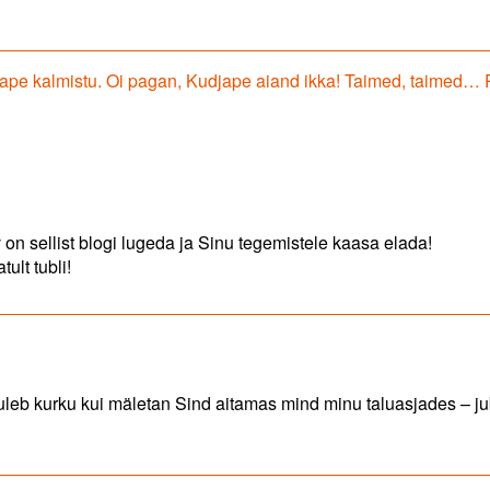
ape kalmistu. Oi pagan, Kudjape aiand ikka! Taimed, taimed… P
av on sellist blogi lugeda ja Sinu tegemistele kaasa elada!
ult tubli!
uleb kurku kui mäletan Sind aitamas mind minu taluasjades – j