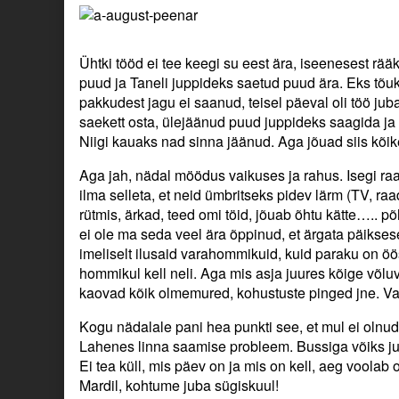
Ühtki tööd ei tee keegi su eest ära, iseenesest rääk
puud ja Taneli juppideks saetud puud ära. Eks tõuke
pakkudest jagu ei saanud, teisel päeval oli töö ju
saekett osta, ülejäänud puud juppideks saagida ja 
Niigi kauaks nad sinna jäänud. Aga jõuad siis kõike
Aga jah, nädal möödus vaikuses ja rahus. Isegi raa
ilma selleta, et neid ümbritseks pidev lärm (TV, r
rütmis, ärkad, teed omi töid, jõuab õhtu kätte….. põ
ei ole ma seda veel ära õppinud, et ärgata päiks
imeliselt ilusaid varahommikuid, kuid paraku on ö
hommikul kell neli. Aga mis asja juures kõige võlu
kaovad kõik olmemured, kohustuste pinged jne. Va
Kogu nädalale pani hea punkti see, et mul ei olnud k
Lahenes linna saamise probleem. Bussiga võiks ju s
Ei tea küll, mis päev on ja mis on kell, aeg voolab o
Mardil, kohtume juba sügiskuul!