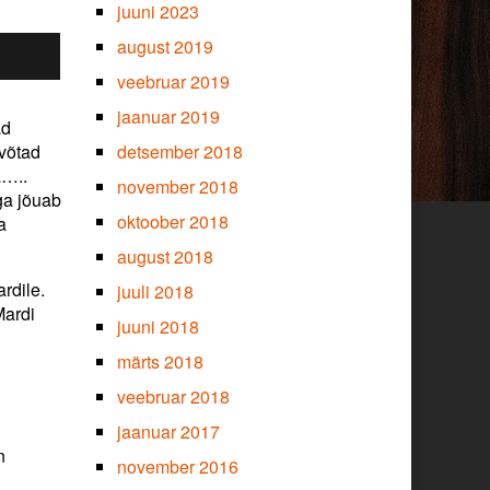
juuni 2023
august 2019
veebruar 2019
jaanuar 2019
ad
 võtad
detsember 2018
a…..
november 2018
ga jõuab
oktoober 2018
a
august 2018
rdile.
juuli 2018
Mardi
juuni 2018
märts 2018
veebruar 2018
jaanuar 2017
n
november 2016