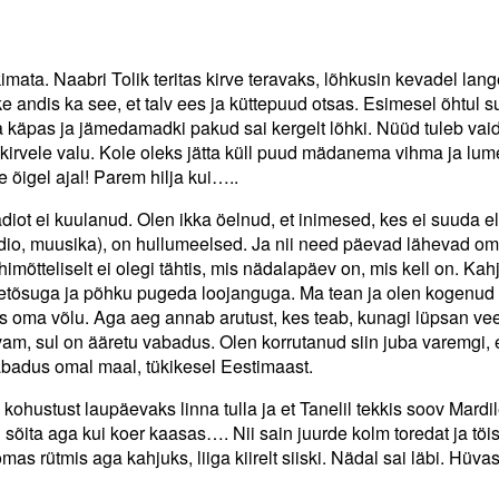
imata. Naabri Tolik teritas kirve teravaks, lõhkusin kevadel lan
 andis ka see, et talv ees ja küttepuud otsas. Esimesel õhtul s
ba käpas ja jämedamadki pakud sai kergelt lõhki. Nüüd tuleb vai
kirvele valu. Kole oleks jätta küll puud mädanema vihma ja lume
 õigel ajal! Parem hilja kui…..
diot ei kuulanud. Olen ikka öelnud, et inimesed, kes ei suuda e
aadio, muusika), on hullumeelsed. Ja nii need päevad lähevad o
himõtteliselt ei olegi tähtis, mis nädalapäev on, mis kell on. Kah
esetõsuga ja põhku pugeda loojanguga. Ma tean ja olen kogenud
ös oma võlu. Aga aeg annab arutust, kes teab, kunagi lüpsan ve
vam, sul on ääretu vabadus. Olen korrutanud siin juba varemgi, 
badus omal maal, tükikesel Eestimaast.
ohustust laupäevaks linna tulla ja et Tanelil tekkis soov Mardile
õita aga kui koer kaasas…. Nii sain juurde kolm toredat ja töis
mas rütmis aga kahjuks, liiga kiirelt siiski. Nädal sai läbi. Hüvas