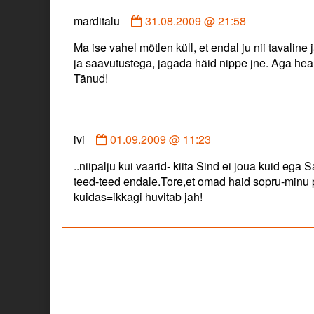
Comment
marditalu
31.08.2009 @ 21:58
by
Ma ise vahel mõtlen küll, et endal ju nii tavaline
marditalu
ja saavutustega, jagada häid nippe jne. Aga hea 
published
Tänud!
on
Comment
ivi
01.09.2009 @ 11:23
by
..niipalju kui vaarid- kiita Sind ei joua kuid eg
ivi
teed-teed endale.Tore,et omad haid sopru-minu p
published
kuidas=ikkagi huvitab jah!
on