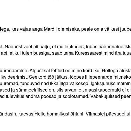
ega, kes vajas aega Mardil olemiseks, peale oma väikest juubel
est. Naabrist veel nii palju, et mu lahkudes, lubas naabrinaine ik
 abi, et kui tulen bussiga, saab tema Kuressaarest mind ära tuua
urendamine. Algust sai tehtud eelmine kord, kui Hellega alust
kvideerimist. Seekord töö jätkus, lõppes lillepeenarde mitmek
uuremad, tunduvad nad ikka liiga väikesed. Igaksjuhuks mainin,
ased ja sümmeetrilised on, siis arvan, e t maasikapeernaid ei o
avad tulevikus andma põõsad ja soolotaimed. Vabakujulised pee
ändasin, kaevas Helle hommikust õhtuni. Viimastel päevadel ul