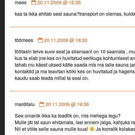
Comment
mees
20.11.2009 @ 15:35
by
kas ta ikka ehitab seal sauna?transport on olemas, kuid
mees
published
on
Comment
töömees
20.11.2009 @ 18:30
by
töötasin terve suve seal ja siiamaani on 10 saamata , mul
töömees
kus ta elab jne.kes on huvitatud eerikuga kohtumisest an
published
tahab mu käest uksed kätte saada mis ma talle sauna jao
on
kontaktid ja ma teavitan kõiki kes on huvitatud ja hageri
kaudu saab teada millal ta seal on.
Comment
marditalu
20.11.2009 @ 19:36
by
See omanik ikka ka teadlik on, mis mehega tegu?
marditalu
Mulle jäi tal saun ehitamata, lasi ennem jalga, kahjuks r
published
Nii et võite selle sauna mulle tuua!
Ja korralik kolaka
on