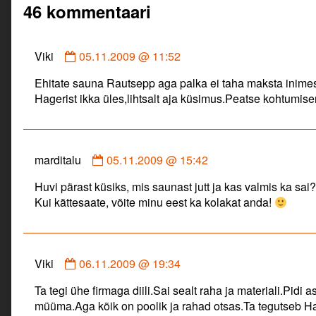
46 kommentaari
Comment
Viki
05.11.2009 @ 11:52
by
Ehitate sauna Rautsepp aga palka ei taha maksta inimest
Viki
Hagerist ikka üles,lihtsalt aja küsimus.Peatse kohtumise
published
on
Comment
marditalu
05.11.2009 @ 15:42
by
Huvi pärast küsiks, mis saunast jutt ja kas valmis ka sai?
marditalu
Kui kättesaate, võite minu eest ka kolakat anda!
published
on
Comment
Viki
06.11.2009 @ 19:34
by
Ta tegi ühe firmaga diili.Sai sealt raha ja materiali.Pid
Viki
müüma.Aga kõik on poolik ja rahad otsas.Ta tegutseb Ha
published