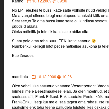
Comment
Karmo
16.12.2009 @ 09:36
by
No LP Teie,kes te bussi kätte saite võiksite nüüd veidigi k
Karmo
Ma arvan,et siinsed blogi murelapsed tahaksid kõik oma 
published
Sest see,et Te oma bussi kätte saite,oli kindlasti seetõttu
on
püüdsid aidata!
Oleks mõistlik ja inimlik ka teistele abiks olla.
Siiani pole oma raha 8000 EEKi kätte saanud
Number,kui kellegil infot petise hetkelise asukoha ja te
Ette tänades!
Comment
marditalu
16.12.2009 @ 10:26
by
Olen vahel ikka sattunud vaatama Võsareporterit. Vaada
marditalu
inimesi meie Eeestimaakesel elab. Ja olen mõelnud, et
published
saatesse siit, Frank-Erikust. Ehk suudaks Peeter kõik mu
on
Frank-Eriku. Isegi kui me ei saa tagasi oma rahasi, ise isi
saaksime ehk teha teene paljudele teistele, kes oskaksi