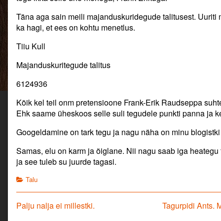
Raudsepp.
Kohtumenetlus.,
Täna aga sain meili majanduskuridegude talitusest. Uuriti m
ka hagi, et ees on kohtu menetlus.
Tiiu Kull
Majanduskuritegude talitus
6124936
Kõik kel teil onm pretensioone Frank-Erik Raudseppa suhtes,
Ehk saame üheskoos selle suli tegudele punkti panna ja ke
Googeldamine on tark tegu ja nagu näha on minu blogistki 
Samas, elu on karm ja õiglane. Nii nagu saab iga heategu
ja see tuleb su juurde tagasi.
Categories
Talu
Navigeerimine
Previous
Next
Palju nalja ei millestki.
Tagurpidi Ants. 
post:
post: