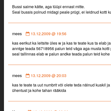
by
Bussi saime kätte, aga tüüpi ennast mitte.
tasuja
Seal bussis polnud midagi peale prügi, ei leidnud kotti 
published
on
Comment
mees
13.12.2009 @ 19:56
by
kas eerikut ka leitsite üles w ja kas te teate kus ta elab j
mees
anntge teada 56718956 palun teid väga aga musta kotti p
published
seal tallinnas elab w palun andke teada palun teid kohe
on
Comment
mees
13.12.2009 @ 20:03
by
kas te teate ta uut numbrit või olete teda näinud kuskil 
mees
ühentust ja kohe tahan rääkida
published
on