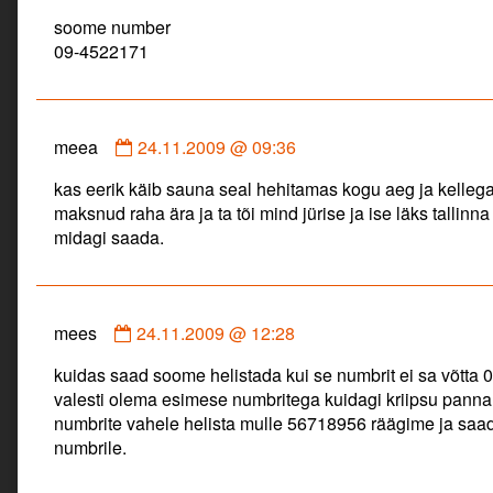
by
soome number
proovi
09-4522171
published
on
Comment
meea
24.11.2009 @ 09:36
by
kas eerik käib sauna seal hehitamas kogu aeg ja kellega s
meea
maksnud raha ära ja ta tõi mind jürise ja ise läks tallinn
published
midagi saada.
on
Comment
mees
24.11.2009 @ 12:28
by
kuidas saad soome helistada kui se numbrit ei sa võtta
mees
valesti olema esimese numbritega kuidagi kriipsu panna
published
numbrite vahele helista mulle 56718956 räägime ja sa
on
numbrile.