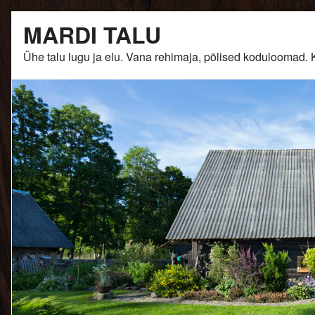
Skip
MARDI TALU
to
content
Ühe talu lugu ja elu. Vana rehimaja, põlised kodulooma