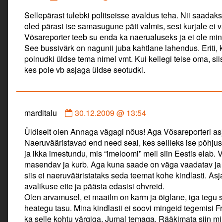
by
Sellepärast tulebki politseisse avaldus teha. Nii saadak
anna
oled pärast ise samasugune pätt valmis, sest kurjale ei v
published
Võsareporter teeb su enda ka naerualuseks ja ei ole min
on
See bussivärk on nagunii juba kahtlane lahendus. Eriti, ku
polnudki üldse tema nimel vmt. Kui kellegi teise oma, siis
kes pole vb asjaga üldse seotudki.
Comment
marditalu
30.12.2009 @ 13:54
by
Üldiselt olen Annaga vägagi nõus! Aga Võsareporteri asj
marditalu
Naeruvääristavad end need seal, kes sellleks ise põhj
published
ja ikka imestundu, mis “imeloomi” meil siin Eestis elab. 
on
masendav ja kurb. Aga kuna saade on väga vaadatav ja 
siis ei naeruvääristataks seda teemat kohe kindlasti. Asj
avalikuse ette ja päästa edasisi ohvreid.
Olen arvamusel, et maailm on karm ja õiglane, iga tegu sa
heategu tasu. Mina kindlasti ei soovi mingeid tegemisi Fr
ka selle kohtu värgiga. Jumal temaga. Rääkimata siin m