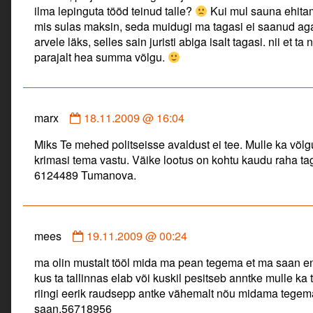
ilma lepinguta tööd teinud talle?
Kui mul sauna ehita
published
mis sulas maksin, seda muidugi ma tagasi ei saanud aga 
on
arvele läks, selles sain juristi abiga isalt tagasi. nii et t
parajalt hea summa võlgu.
Comment
marx
18.11.2009 @ 16:04
by
Miks Te mehed politseisse avaldust ei tee. Mulle ka võl
marx
krimasi tema vastu. Väike lootus on kohtu kaudu raha ta
published
6124489 Tumanova.
on
Comment
mees
19.11.2009 @ 00:24
by
ma olin mustalt tööl mida ma pean tegema et ma saan end
mees
kus ta tallinnas elab või kuskil pesitseb anntke mulle ka
published
riingi eerik raudsepp antke vähemalt nõu midama tegem
on
saan.56718956