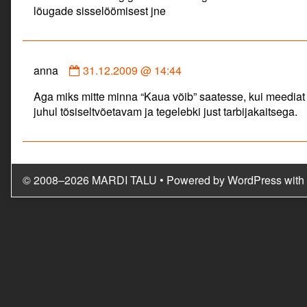
lõugade sisselöömisest jne
Comment
anna
31.12.2009 @ 14:44
by
Aga miks mitte minna “Kaua võib” saatesse, kui meediat
anna
juhul tõsiseltvõetavam ja tegelebki just tarbijakaitsega.
published
on
© 2008–2026 MARDI TALU
• Powered by
WordPress
with