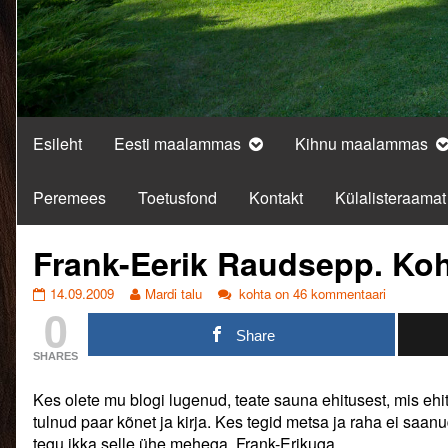
Esileht
Eesti maalammas
Kihnu maalammas
Peremees
Toetusfond
Kontakt
Külalisteraamat
Frank-Eerik Raudsepp. Ko
Frank-
Read
Frank-
14.09.2009
Mardi talu
kohta on 46 kommentaari
0
Eerik
more
Eerik
Raudsepp.
posts
Raudsepp.
Share
Kohtumenetlus.
by
Kohtumenetlus.
SHARES
published
the
on
author
Kes olete mu blogi lugenud, teate sauna ehitusest, mis ehi
of
Frank-
tulnud paar kõnet ja kirja. Kes tegid metsa ja raha ei saanu
Eerik
tegu ikka selle ühe mehega, Frank-Erikuga.