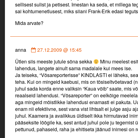
sellisest sulist ja petisest. Imestan ka seda, et millega t
sai kohtumenetlusest, miks siiani Frank-Erik edasi tegut
Mida arvate?
Comment
anna
27.12.2009 @ 15:45
by
Ütlen siis meeste jutule sõna sekka
Minu meelest esi
anna
lahendus, langete ainult sama madalale kui mees ise.
published
Ja teiseks, “Võsareporterisse” KINDLASTI ei läheks, seal
on
teha. Kui on mingeid kaebusi, mis on tõsiseltvõetavad (nagu
juhul sada korda enne valiksin “Kaua võib” saate, mis võ
reaalseid lahendusi. “Võsareporter” on eelkõige meelela
aga mingeid mõistlikke lahendusi enamasti ei pakuta. U
enam nii efektiivne, sest vana vist lihtsalt ei julge asju a
juhul. Kaamera ja avalikkus üldiselt ikka hirmutavad ini
pääseksite löögile ka, sest antud juhul pole ju tegemist 
pettunud, pahaseid, raha ja ehitiseta jäänud inimesi on 