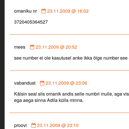
Comment
omaniku nr
23.11.2009 @ 16:02
by
3720405364527
omaniku
nr
published
on
Comment
mees
23.11.2009 @ 20:52
by
see number ei ole kasutusel anke ikka õige number see 
mees
published
on
Comment
vabandust
23.11.2009 @ 23:06
by
Käisin seal siis omanik andis selle numbri mulle, aga vis
vabandust
ega aega sinna Adila külla minna.
published
on
Comment
proovi
23.11.2009 @ 23:10