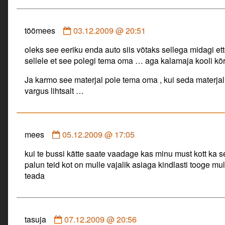
Comment
töömees
03.12.2009 @ 20:51
by
oleks see eeriku enda auto siis võtaks sellega midagi ett
töömees
sellele et see polegi tema oma … aga kalamaja kooli kõr
published
on
Ja karmo see materjal pole tema oma , kui seda materjali 
vargus lihtsalt …
Comment
mees
05.12.2009 @ 17:05
by
kui te bussi kätte saate vaadage kas minu must kott ka s
mees
palun teid kot on mulle vajalik asiaga kindlasti tooge mul
published
teada
on
Comment
tasuja
07.12.2009 @ 20:56