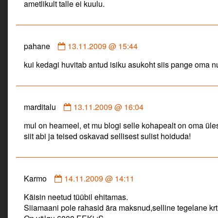
ametlikult talle ei kuulu.
on
Comment
pahane
13.11.2009 @ 15:44
by
kui kedagi huvitab antud isiku asukoht siis pange oma 
pahane
published
on
Comment
marditalu
13.11.2009 @ 16:04
by
mul on heameel, et mu blogi selle kohapealt on oma üles
marditalu
siit abi ja teised oskavad sellisest sulist hoiduda!
published
on
Comment
Karmo
14.11.2009 @ 14:11
by
Käisin neetud tüübil ehitamas.
Karmo
Siiamaani pole rahasid ära maksnud,selline tegelane krt
published