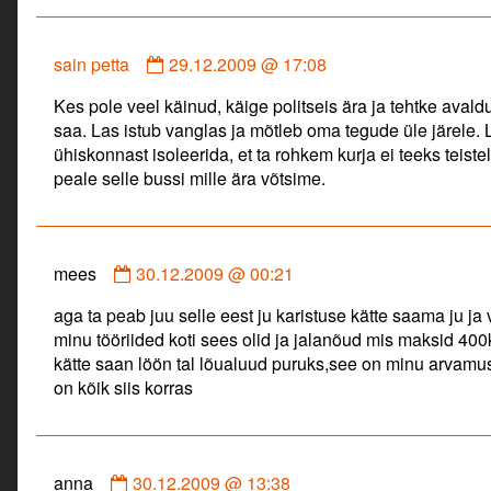
Comment
sain petta
29.12.2009 @ 17:08
by
Kes pole veel käinud, käige politseis ära ja tehtke aval
sain
saa. Las istub vanglas ja mõtleb oma tegude üle järele. L
petta
ühiskonnast isoleerida, et ta rohkem kurja ei teeks teiste
published
peale selle bussi mille ära võtsime.
on
Comment
mees
30.12.2009 @ 00:21
by
aga ta peab juu selle eest ju karistuse kätte saama ju ja 
mees
minu tööriided koti sees olid ja jalanõud mis maksid 400
published
kätte saan löön tal lõualuud puruks,see on minu arvamus
on
on kõik siis korras
Comment
anna
30.12.2009 @ 13:38