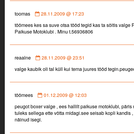
Comment
toomas
28.11.2009 @ 17:23
by
töömees kes sa suve otsa tööd tegid kas ta sõitis valge 
toomas
Paikuse Motoklubi . Minu t.56936806
published
on
Comment
reaalne
28.11.2009 @ 23:51
by
valge kaubik oli tal küll kui tema juures tööd tegin.peugeo
reaalne
published
on
Comment
töömees
01.12.2009 @ 12:03
by
peugot boxer valge , ees hallilt paikuse motoklubi, päris
töömees
tuleks sellega ette võtta midagi.see seisab kopli kandis , 
published
näinud isegi.
on