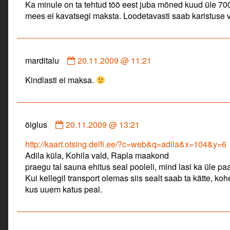
Ka minule on ta tehtud töö eest juba mõned kuud üle 700
tööline
mees ei kavatsegi maksta. Loodetavasti saab karistuse va
published
on
Comment
marditalu
20.11.2009 @ 11:21
by
Kindlasti ei maksa.
marditalu
published
on
Comment
õiglus
20.11.2009 @ 13:21
by
http://kaart.otsing.delfi.ee/?c=web&q=adila&x=104&y=6
õiglus
Adila küla, Kohila vald, Rapla maakond
published
praegu tal sauna ehitus seal pooleli, mind lasi ka üle pa
on
Kui kellegil transport olemas siis sealt saab ta kätte, k
kus uuem katus peal.