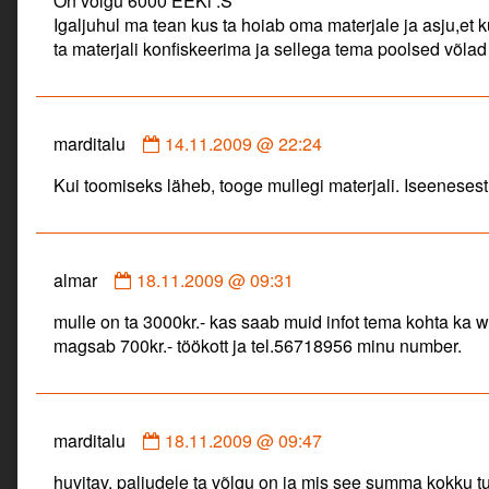
On võlgu 6000 EEKi :S
on
Igaljuhul ma tean kus ta hoiab oma materjale ja asju,et 
ta materjali konfiskeerima ja sellega tema poolsed võlad
Comment
marditalu
14.11.2009 @ 22:24
by
Kui toomiseks läheb, tooge mullegi materjali. Iseenesest 
marditalu
published
on
Comment
almar
18.11.2009 @ 09:31
by
mulle on ta 3000kr.- kas saab muid infot tema kohta ka w
almar
magsab 700kr.- töökott ja tel.56718956 minu number.
published
on
Comment
marditalu
18.11.2009 @ 09:47
by
huvitav, paljudele ta võlgu on ja mis see summa kokku tu
marditalu