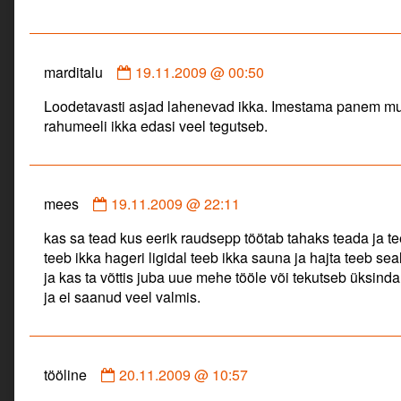
Comment
marditalu
19.11.2009 @ 00:50
by
Loodetavasti asjad lahenevad ikka. Imestama panem muidu
marditalu
rahumeeli ikka edasi veel tegutseb.
published
on
Comment
mees
19.11.2009 @ 22:11
by
kas sa tead kus eerik raudsepp töötab tahaks teada ja tee
mees
teeb ikka hageri ligidal teeb ikka sauna ja hajta teeb sea
published
ja kas ta võttis juba uue mehe tööle või tekutseb üksinda
on
ja ei saanud veel valmis.
Comment
tööline
20.11.2009 @ 10:57
by