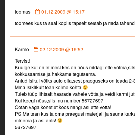
Comment
toomas
01.12.2009 @ 15:17
by
töömees kus ta seal koplis täpselt seisab ja mida tähen
toomas
published
on
Comment
Karmo
02.12.2009 @ 19:52
by
Tervist!
Karmo
Kuulge kui on inimesi kes on nõus midagi ette võtma,sii
published
kokkusaamise ja hakkame tegutsema.
on
Antud isikul võiks auto olla,sest praeguseks on teada 2-
Mina isiklikult tean kolme kohta
Tuleb tüüp lihtsalt haarade vahele võtta ja veidi karmi jut
Kui keegi nõus,siis mu number 56727697
Ootan väga kõnet,et koos mingi asi ette võtta!
PS Ma tean kus ta oma praegust materjali ja sauna kark
minema ja asi ants!
56727697