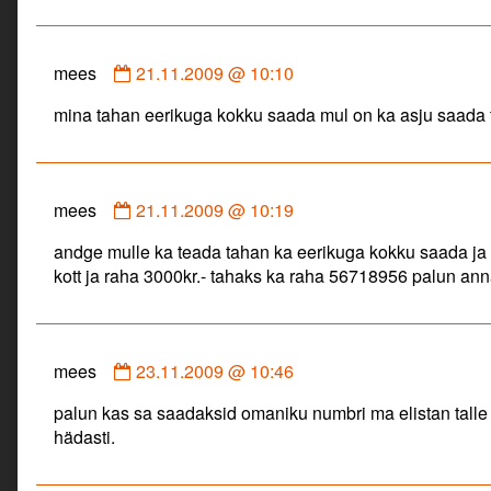
Comment
mees
21.11.2009 @ 10:10
by
mina tahan eerikuga kokku saada mul on ka asju saada 
mees
published
on
Comment
mees
21.11.2009 @ 10:19
by
andge mulle ka teada tahan ka eerikuga kokku saada ja t
mees
kott ja raha 3000kr.- tahaks ka raha 56718956 palun ann
published
on
Comment
mees
23.11.2009 @ 10:46
by
palun kas sa saadaksid omaniku numbri ma elistan talle 
mees
hädasti.
published
on