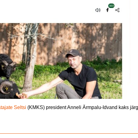
ajate Seltsi
(KMKS) president Anneli Ärmpalu-Idvand kaks jär