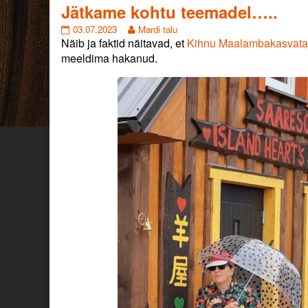
categoriezed
Jätkame kohtu teemadel…..
as
Jätkame
Read
03.07.2023
Mardi talu
kohtu
more
Näib ja faktid näitavad, et
Kihnu Maalambakasvataj
teemadel…..
posts
meeldima hakanud.
published
by
on
the
author
of
Jätkame
kohtu
teemadel…..,