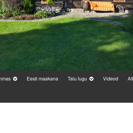
ammas
Eesti maakana
Talu lugu
Videod
A