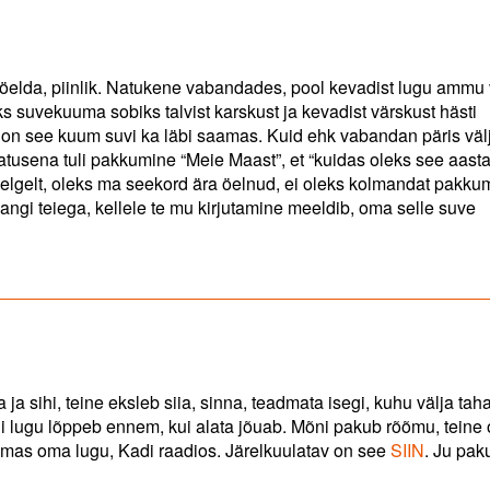
ul öelda, piinlik. Natukene vabandades, pool kevadist lugu ammu
s suvekuuma sobiks talvist karskust ja kevadist värskust hästi
 on see kuum suvi ka läbi saamas. Kuid ehk vabandan päris väl
llatusena tuli pakkumine “Meie Maast”, et “kuidas oleks see aast
elgelt, oleks ma seekord ära öelnud, ei oleks kolmandat pakkum
ngi teiega, kellele te mu kirjutamine meeldib, oma selle suve
ja sihi, teine eksleb siia, sinna, teadmata isegi, kuhu välja tah
ni lugu lõppeb ennem, kui alata jõuab. Mõni pakub rõõmu, teine
äkimas oma lugu, Kadi raadios. Järelkuulatav on see
SIIN
. Ju pak