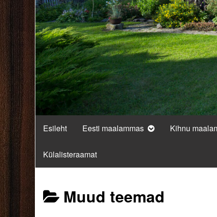
Esileht
Eesti maalammas
Kihnu maal
Külalisteraamat
Posts
Muud teemad