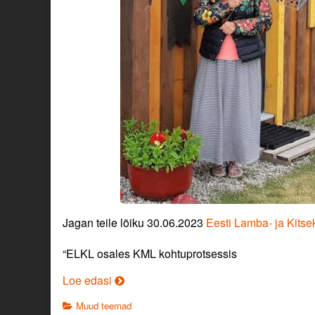
Jagan teile lõiku 30.06.2023
Eesti Lamba- ja Kitse
“
ELKL osales KML kohtuprotsessis
Jätkame
Loe edasi
kohtu
Categories
Muud teemad
teemadel…..