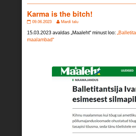
Karma is the bitch!
Karma
Read
09.06.2023
Mardi talu
is
more
the
posts
15.03.2023 avaldas „Maaleht“ minust loo:
„Balletit
bitch!
by
maalambad“
published
the
on
author
of
Karma
is
the
bitch!,