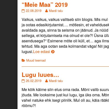
“Meie Maa” 2019
“Meie
Read
22.08.2019
Mardi talu
Maa”
more
Vaikus, vaikus, vaikus valitseb siin blogis. Mis m
2019
posts
published
by
ja ootas edasikirjutamist…. mõtlesin, et vaheldusek
on
the
avaldada aga, sinna ta seisma on jäänud. Ja nüüd
author
sellega, et kirjutamiseta ma olnud ei ole?! Üsna ü
of
asendusega?” Esimene mõte oli küll, et… aga ilms
“Meie
Maa”
tehtud. Ma aga ootan seda kolmandat väga! Nii jaga
2019,
“Meie
lugusi.
Loe edasi
Maa”
Categories
Muud teemad
2019
Lugu luues…
Lugu
Read
26.02.2019
Mardi talu
luues…
more
Me kõik käime siin elus oma rada. Mõni valib suuna 
published
posts
on
by
jõuda. Me looksime just kui lugu, iga üks oma. Mõ
the
vahel natuke ehk isegi piinlik. Mul oli au, käia rä
author
rõõmu?!
of