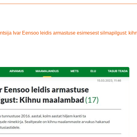
antsija Ivar Eensoo leidis armastuse esimesest silmapilgust: kih