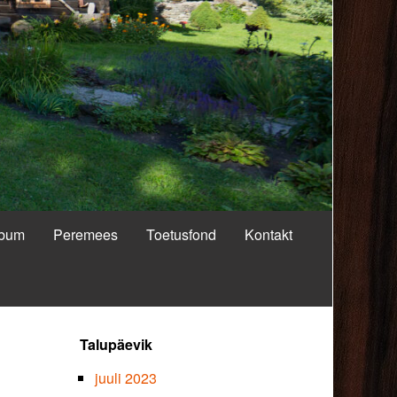
lbum
Peremees
Toetusfond
Kontakt
Primary
Talupäevik
Sidebar
juuli 2023