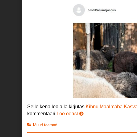
Selle kena loo alla kirjutas
Kihnu Maalmaba Kasvat
Karma
Loe edasi
kommentaari:
is
Categories
Muud teemad
the
bitch!