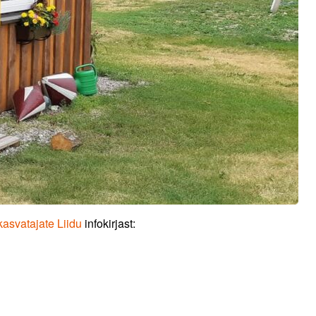
kasvatajate Liidu
infokirjast: