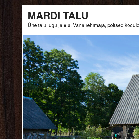
Skip
MARDI TALU
to
content
Ühe talu lugu ja elu. Vana rehimaja, põlised ko