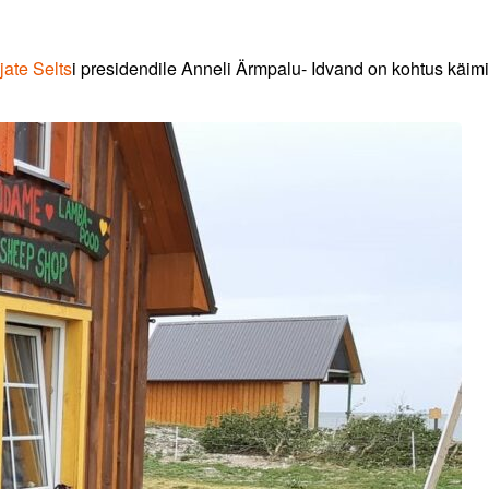
ate Selts
i presidendile Anneli Ärmpalu- Idvand on kohtus käim