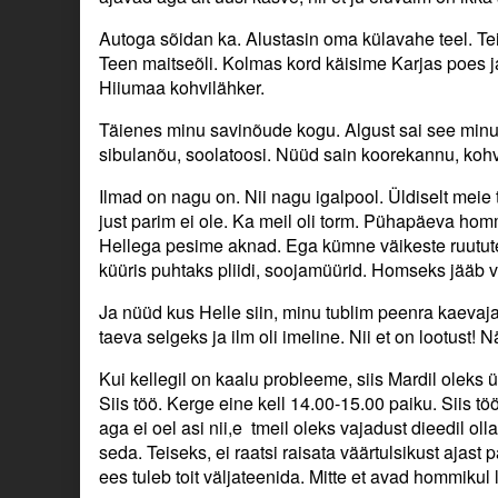
Autoga sõidan ka. Alustasin oma külavahe teel. T
Teen maitseõli. Kolmas kord käisime Karjas poes j
Hiiumaa kohvilähker.
Täienes minu savinõude kogu. Algust sai see minu
sibulanõu, soolatoosi. Nüüd sain koorekannu, kohvip
Ilmad on nagu on. Nii nagu igalpool. Üldiselt meie
just parim ei ole. Ka meil oli torm. Pühapäeva ho
Hellega pesime aknad. Ega kümne väikeste ruututega
küüris puhtaks pliidi, soojamüürid. Homseks jääb 
Ja nüüd kus Helle siin, minu tublim peenra kaevaj
taeva selgeks ja ilm oli imeline. Nii et on lootust! 
Kui kellegil on kaalu probleeme, siis Mardil oleks
Siis töö. Kerge eine kell 14.00-15.00 paiku. Siis 
aga ei oel asi nii,e tmeil oleks vajadust dieedil olla
seda. Teiseks, ei raatsi raisata väärtulsikust ajast
ees tuleb toit väljateenida. Mitte et avad hommikul