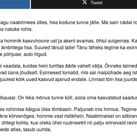
Tweet
 Nagu naabrimees ütles, hea kodune tunne jälle. Ma sain nädal r
ks natuke rohis.
 iga hommik kasvuhoone ust ja akent avamas, õhtul sulgemas. K
t ämbritega lisa. Suured tänud talle! Tänu täheks tegime ka esi
e põhjuse, auto liigud.
vaadata, kuidas hein turritas äärte vahelt välja. Õnneks taime
vad üsna jõudsalt. Esimesed tomatid, mis sai maipühade aeg is
juurest kõik uued kasvud ajanud endale. Linnast tõin lisa juurde
latikaussi. On ikka mõnus tunne küll, süüa oma kasvatatud saadus
is rohimise käigus üles tõmbasin. Paljuneb mis hirmus. Tegime
täna kõrvenõges, homme vast ristikhein. Naabrinaisel on sõbra
d ühtegi kohta, kus oleks ühel ruutmeetril nii palju erinevaid ravi
ede atlas, tasub uurida.