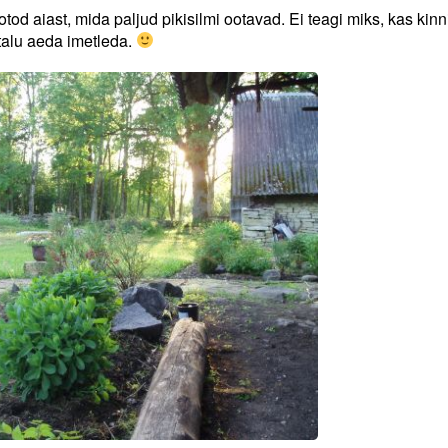
otod aiast, mida paljud pikisilmi ootavad. Ei teagi miks, kas kinn
i talu aeda imetleda.