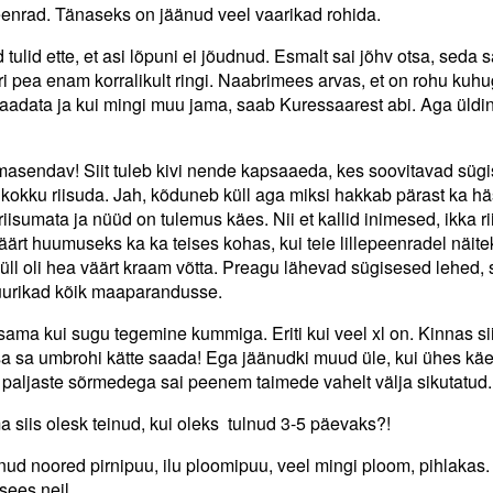
peenrad. Tänaseks on jäänud veel vaarikad rohida.
tulid ette, et asi lõpuni ei jõudnud. Esmalt sai jõhv otsa, seda 
i pea enam korralikult ringi. Naabrimees arvas, et on rohu kuhug
ivaadata ja kui mingi muu jama, saab Kuressaarest abi. Aga üldi
masendav! Siit tuleb kivi nende kapsaaeda, kes soovitavad sügis
d kokku riisuda. Jah, kõduneb küll aga miksi hakkab pärast ka hä
iisumata ja nüüd on tulemus käes. Nii et kallid inimesed, ikka ri
äärt huumuseks ka ka teises kohas, kui teie lillepeenradel näite
, küll oli hea väärt kraam võtta. Preagu lähevad sügisesed lehed,
juurikad kõik maaparandusse.
ama kui sugu tegemine kummiga. Eriti kui veel xl on. Kinnas sii
u sa sa umbrohi kätte saada! Ega jäänudki muud üle, kui ühes käe
 paljaste sõrmedega sai peenem taimede vahelt välja sikutatud.
a siis olesk teinud, kui oleks tulnud 3-5 päevaks?!
ud noored pirnipuu, ilu ploomipuu, veel mingi ploom, pihlakas.
sees neil.