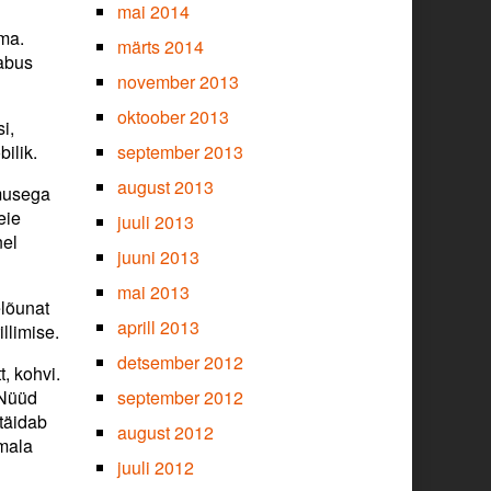
mai 2014
ma.
märts 2014
aabus
november 2013
oktoober 2013
i,
ilik.
september 2013
august 2013
umusega
eie
juuli 2013
nel
juuni 2013
mai 2013
elõunat
aprill 2013
illimise.
detsember 2012
, kohvi.
 Nüüd
september 2012
 täidab
august 2012
umala
juuli 2012