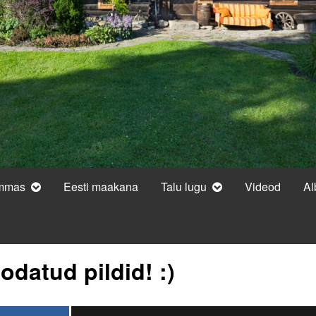
ammas
Eesti maakana
Talu lugu
Videod
A
odatud pildid! :)