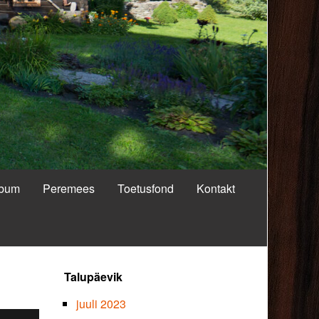
lbum
Peremees
Toetusfond
Kontakt
Primary
Talupäevik
Sidebar
juuli 2023