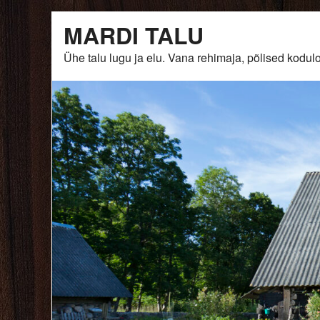
Skip
MARDI TALU
to
content
Ühe talu lugu ja elu. Vana rehimaja, põlised ko