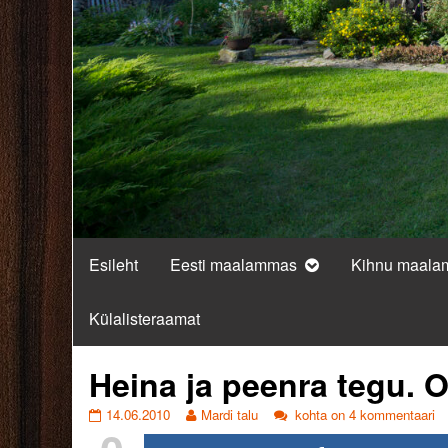
Esileht
Eesti maalammas
Kihnu maal
Külalisteraamat
Heina ja peenra tegu. O
Heina
Read
Heina
14.06.2010
Mardi talu
kohta on 4 kommentaari
ja
more
ja