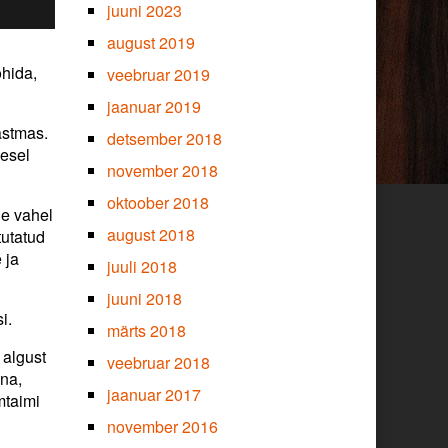
juuni 2023
august 2019
ohida,
veebruar 2019
jaanuar 2019
astmas.
detsember 2018
mesel
november 2018
oktoober 2018
de vahel
august 2018
tutatud
 ja
juuli 2018
juuni 2018
i.
märts 2018
 algust
veebruar 2018
nna,
jaanuar 2017
mtaimi
november 2016