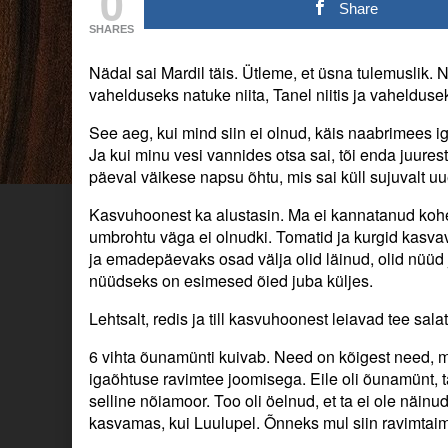
0
peenra
posts
peenra
Share
tegu.
by
tegu.
SHARES
Oodatud
the
Oodatud
pildid!
author
pildid!
Nädal sai Mardil täis. Ütleme, et üsna tulemuslik.
:)
of
:)
published
Heina
vahelduseks natuke niita, Tanel niitis ja vahelduse
on
ja
peenra
See aeg, kui mind siin ei olnud, käis naabrimees
tegu.
Ja kui minu vesi vannides otsa sai, tõi enda juures
Oodatud
päeval väikese napsu õhtu, mis sai küll sujuvalt uu
pildid!
:),
Kasvuhoonest ka alustasin. Ma ei kannatanud kohe 
umbrohtu väga ei olnudki. Tomatid ja kurgid kasva
ja emadepäevaks osad välja olid läinud, olid nüüd 
nüüdseks on esimesed õied juba küljes.
Lehtsalt, redis ja till kasvuhoonest leiavad tee sa
6 vihta õunamünti kuivab. Need on kõigest need, m
igaõhtuse ravimtee joomisega. Eile oli õunamünt, 
selline nõiamoor. Too oli öelnud, et ta ei ole näinu
kasvamas, kui Luulupel. Õnneks mul siin ravimtaim