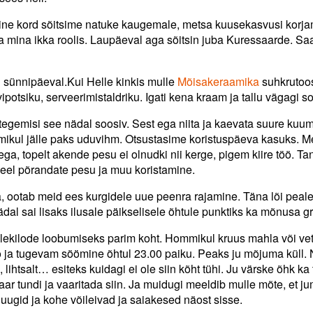
eine kord sõitsime natuke kaugemale, metsa kuusekasvusi korja
a mina ikka roolis. Laupäeval aga sõitsin juba Kuressaarde. S
 sünnipäeval.Kui Helle kinkis mulle
Mõisakeraamika
suhkrutoos
otsiku, serveerimistaldriku. Igati kena kraam ja tallu vägagi sob
 tegemisi see nädal soosiv. Sest ega niita ja kaevata suure ku
mmikul jälle paks uduvihm. Otsustasime koristuspäeva kasuks. M
, topelt akende pesu ei olnudki nii kerge, pigem kiire töö. Ta
veel põrandate pesu ja muu koristamine.
a, ootab meid ees kurgidele uue peenra rajamine. Täna lõi peal
Nädal sai lisaks ilusale päikselisele õhtule punktiks ka mõnusa gr
 ülekilode loobumiseks parim koht. Hommikul kruus mahla või vett
töö ja tugevam söömine õhtul 23.00 paiku. Peaks ju mõjuma küll.
, lihtsalt… esiteks kuidagi ei ole siin kõht tühi. Ju värske õhk ka
 paar tundi ja vaaritada siin. Ja muidugi meeldib mulle mõte, et j
 luugid ja kohe võileivad ja saiakesed näost sisse.