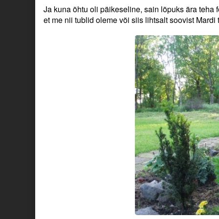
Ja kuna õhtu oli päikeseline, sain lõpuks ära teha f
et me nii tublid oleme või siis lihtsalt soovist Mard