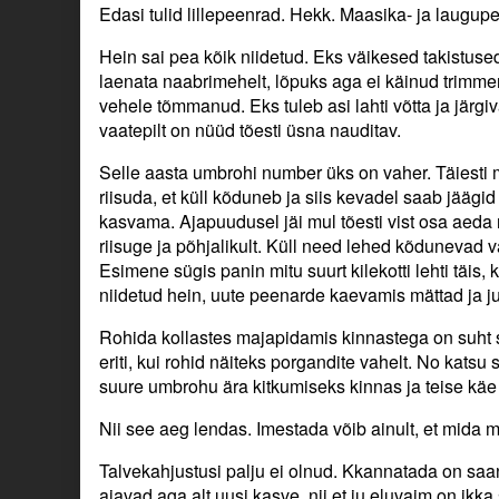
Edasi tulid lillepeenrad. Hekk. Maasika- ja laugu
Hein sai pea kõik niidetud. Eks väikesed takistused 
laenata naabrimehelt, lõpuks aga ei käinud trimmer
vehele tõmmanud. Eks tuleb asi lahti võtta ja järg
vaatepilt on nüüd tõesti üsna nauditav.
Selle aasta umbrohi number üks on vaher. Täiesti 
riisuda, et küll kõduneb ja siis kevadel saab jäägi
kasvama. Ajapuudusel jäi mul tõesti vist osa aeda r
riisuge ja põhjalikult. Küll need lehed kõdunevad v
Esimene sügis panin mitu suurt kilekotti lehti täis
niidetud hein, uute peenarde kaevamis mättad ja 
Rohida kollastes majapidamis kinnastega on suht s
eriti, kui rohid näiteks porgandite vahelt. No kats
suure umbrohu ära kitkumiseks kinnas ja teise käe
Nii see aeg lendas. Imestada võib ainult, et mida m
Talvekahjustusi palju ei olnud. Kkannatada on saan
ajavad aga alt uusi kasve, nii et ju eluvaim on ikka 