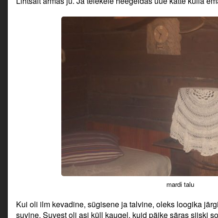
Lihtsalt armas ju. Ja telekele heegeldas uue katte kulla em
mardi talu
Kui oli ilm kevadine, sügisene ja talvine, oleks loogika jä
suvine. Suvest oli asi küll kaugel, kuid päike säras siiski s