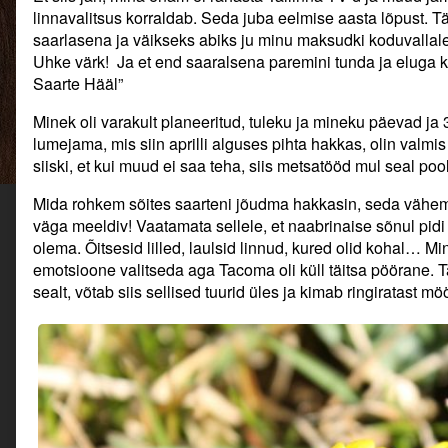
Püsielaniku
linnavalitsus korraldab. Seda juba eelmise aasta lõpust. 
esimene
saarlasena ja väikseks abiks ju minu maksudki koduvallale
külastus.
Uhke värk! Ja et end saaralsena paremini tunda ja eluga kur
Hooaeg
Saarte Hääl”
avatud!,
Minek oli varakult planeeritud, tuleku ja mineku päevad ja 
lumejama, mis siin aprilli alguses pihta hakkas, olin valmi
siiski, et kui muud ei saa teha, siis metsatööd mul seal pool
Mida rohkem sõites saarteni jõudma hakkasin, seda vähemak
väga meeldiv! Vaatamata sellele, et naabrinaise sõnul pid
olema. Õitsesid lilled, laulsid linnud, kured olid kohal… M
emotsioone valitseda aga Tacoma oli küll täitsa pöörane. 
sealt, võtab siis sellised tuurid üles ja kimab ringiratast mö