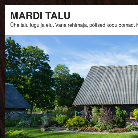
Skip
MARDI TALU
to
content
Ühe talu lugu ja elu. Vana rehimaja, põlised kodulooma