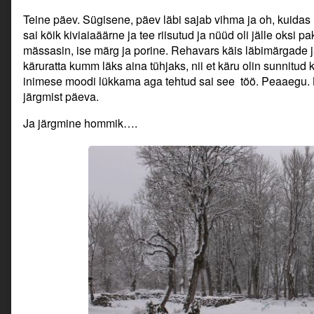
Teine päev. Sügisene, päev läbi sajab vihma ja oh, kuida
sai kõik kiviaiaäärne ja tee riisutud ja nüüd oli jälle oksi p
mässasin, ise märg ja porine. Rehavars käis läbimärgade ja 
käruratta kumm läks aina tühjaks, nii et käru olin sunnitud
inimese moodi lükkama aga tehtud sai see töö. Peaaegu. K
järgmist päeva.
Ja järgmine hommik….