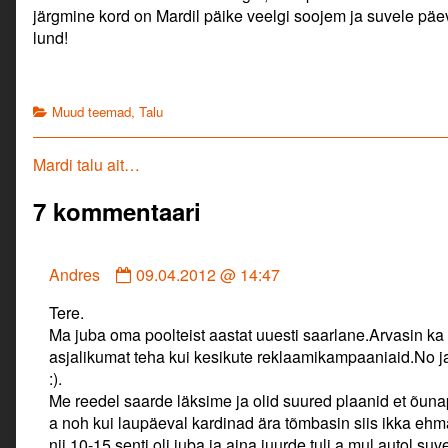
järgmine kord on Mardil päike veelgi soojem ja suvele pä
lund!
Categories
Muud teemad
,
Talu
Navigeerimine
Previous
Mardi talu ait…
post:
7 kommentaari
Comment
Andres
09.04.2012 @ 14:47
by
Tere.
Andres
Ma juba oma poolteist aastat uuesti saarlane.Arvasin k
published
asjalikumat teha kui kesikute reklaamikampaaniaid.No j
on
:).
Me reedel saarde läksime ja olid suured plaanid et õuna
a noh kui laupäeval kardinad ära tõmbasin siis ikka ehma
nii 10-15 senti oli juba ja aina juurde tuli a mul autol s