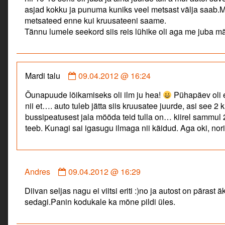
asjad kokku ja punuma kuniks veel metsast välja saab.Me
metsateed enne kui kruusateeni saame.
Tännu lumele seekord siis reis lühike oli aga me juba m
Comment
Mardi talu
09.04.2012 @ 16:24
by
Õunapuude lõikamiseks oli ilm ju hea!
Pühapäev oli 
Mardi
nii et…. auto tuleb jätta siis kruusatee juurde, asi see 2
talu
bussipeatusest jala mööda teid tulla on… kiirel sammul 
published
teeb. Kunagi sai igasugu ilmaga nii käidud. Aga oki, nor
on
Comment
Andres
09.04.2012 @ 16:29
by
Diivan seljas nagu ei viitsi eriti :)no ja autost on pärast 
Andres
sedagi.Panin kodukale ka mõne pildi üles.
published
on