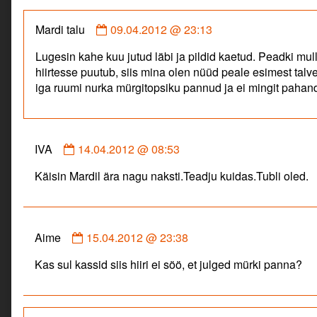
Comment
Mardi talu
09.04.2012 @ 23:13
by
Lugesin kahe kuu jutud läbi ja pildid kaetud. Peadki mul
Mardi
hiirtesse puutub, siis mina olen nüüd peale esimest talve
talu
iga ruumi nurka mürgitopsiku pannud ja ei mingit pahan
published
on
Comment
IVA
14.04.2012 @ 08:53
by
Käisin Mardil ära nagu naksti.Teadju kuidas.Tubli oled.
IVA
published
on
Comment
Aime
15.04.2012 @ 23:38
by
Kas sul kassid siis hiiri ei söö, et julged mürki panna?
Aime
published
on