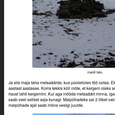
mardi talu.
Ja siis maja taha metsaäärde, kus pooleliolev töö ootas. E
aastast aastasse. Korra tekkis küll mõte, et kergem oleks
risust lahti kergemini. Kui aga mööda metsaäärt minna, ig
saab veel sellest asja kunagi. Maipühadeks sai 2 lõket valm
maipühade ajal saab mõne veelgi juurde.