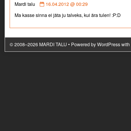
Comment
Mardi talu
16.04.2012 @ 00:29
by
Ma kasse sinna ei jäta ju talveks, kui ära tulen! :P:D
Mardi
talu
published
on
© 2008–2026 MARDI TALU
• Powered by
WordPress
with