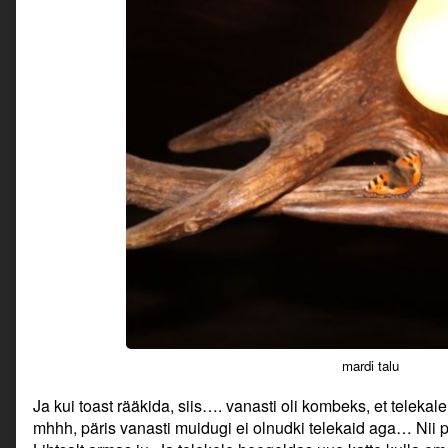
mardi talu
Ja kui toast rääkida, siis…. vanasti oli kombeks, et teleka
mhhh, päris vanasti muidugi ei olnudki telekaid aga… Nii