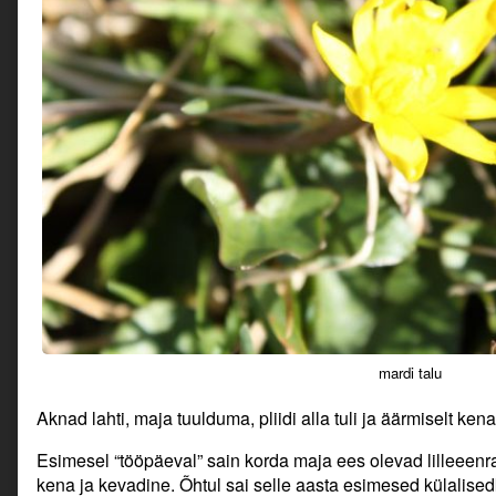
mardi talu
Aknad lahti, maja tuulduma, pliidi alla tuli ja äärmiselt ken
Esimesel “tööpäeval” sain korda maja ees olevad lilleeenrad,
kena ja kevadine. Õhtul sai selle aasta esimesed külalised