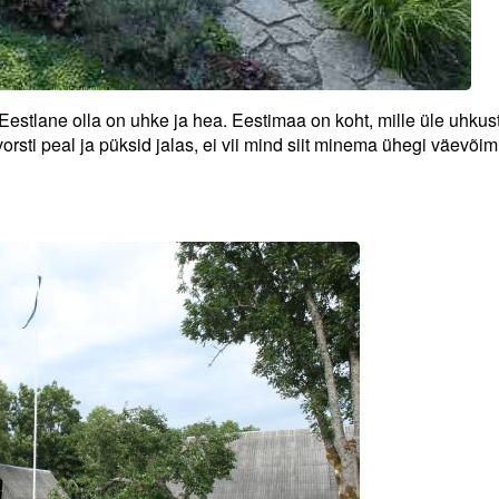
Eestlane olla on uhke ja hea. Eestimaa on koht, mille üle uhkus
vorsti peal ja püksid jalas, ei vii mind siit minema ühegi väevõi