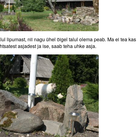
lul lipumast, nii nagu ühel õigel talul olema peab. Ma ei tea kas
tsatest asjadest ja ise, saab teha uhke asja.