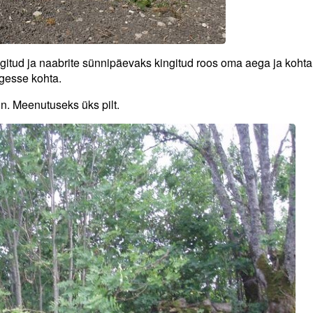
ngitud ja naabrite sünnipäevaks kingitud roos oma aega ja kohta
igesse kohta.
in. Meenutuseks üks pilt.