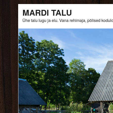
Skip
MARDI TALU
to
content
Ühe talu lugu ja elu. Vana rehimaja, põlised ko