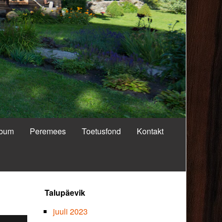
lbum
Peremees
Toetusfond
Kontakt
Primary
Talupäevik
Sidebar
juuli 2023