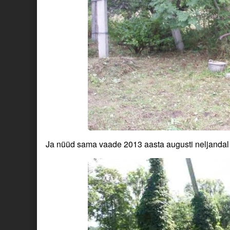
Ja nüüd sama vaade 2013 aasta augusti neljandal 