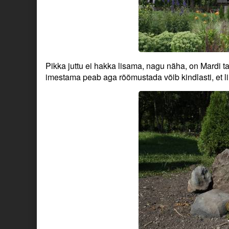
Pikka juttu ei hakka lisama, nagu näha, on Mardi ta
imestama peab aga rõõmustada võib kindlasti, et lih