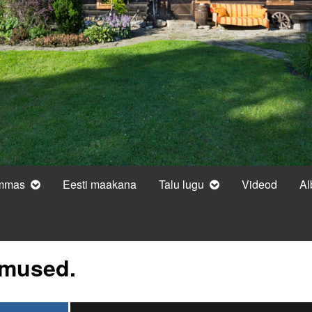
ammas
Eesti maakana
Talu lugu
Videod
A
emused.