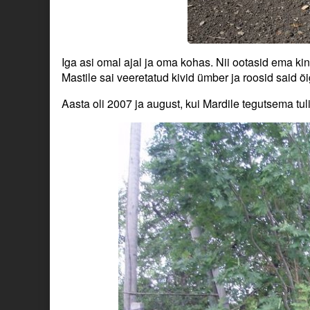
Iga asi omal ajal ja oma kohas. Nii ootasid ema ki
Mastile sai veeretatud kivid ümber ja roosid said õ
Aasta oli 2007 ja august, kui Mardile tegutsema tul