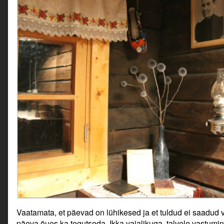
Vaatamata, et päevad on lühikesed ja et tuldud ei saadud 
päeva õues ka tegutseda. Ikka vajalikuga, talvele vastum