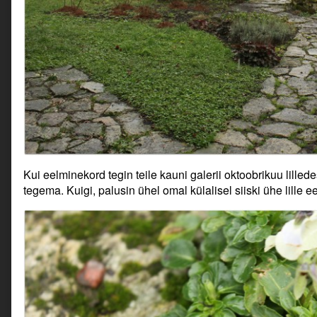
Kui eelminekord tegin teile kauni galerii oktoobrikuu lillede
tegema. Kuigi, palusin ühel omal külalisel siiski ühe lille 