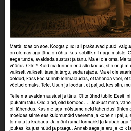
Mardil toas on soe. Köögis pliidi all praksuvad puud, valgu
on olemas aga täna on õhtu, kus sobilik nii nagu muiste. 
aega tunda, avaldada austust ja tänu. Ma ei ole oma. Ma tuli
võõras. Olin?! Kuid ma tunnen end siin kodus, siin ongi mu
vaikselt vaikselt, tasa ja targu, seda rajada. Ma ei ole saar
öeldud, kass kes sünnib lehmalaudas, et tähenda veel, et 
võetud omaks. Teie. Usun ja loodan, et paljud, kes siin, mu
Teile ma avaldan austust ja tänu. Olite ühed tublid Eesti i
jõukaim talu. Olid ajad, olid kombed…. Jõukust mina, vähema
oli tähendus. Kas me aga mõistame neid tähendusi ühtemo
mõeldes silme ees kuldmündid veerema ja kohe nii palju, et 
tormata ja krabada. Ja mõni rumal tormabki ja krabab aga 
jõukas, ka just nüüd ja praegu. Annab aega ja aru ja kõik 