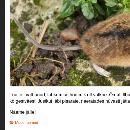
Tuul oli vaibunud, lahkumise hommik oli vaikne. Õrnalt tib
kõigestväest. Justkui läbi pisarate, naeratades hüvasti jätta.
Näeme jälle!
Categories
Muud teemad