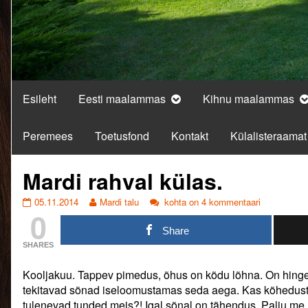
Esileht
Eesti maalammas
Kihnu maalammas
Peremees
Toetusfond
Kontakt
Külalisteraamat
Mardi rahval külas.
Mardi
Read
Mardi
05.11.2014
Mardi talu
kohta on 4 kommentaari
0
rahval
more
rahval
külas.
posts
külas.
Share
published
by
SHARES
on
the
author
Kooljakuu. Tappev pimedus, õhus on kõdu lõhna. On hing
of
Mardi
tekitavad sõnad iseloomustamas seda aega. Kas kõhedust t
rahval
tulenevad tunded meis?! Igal sõnal on tähendus. Palju me