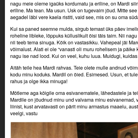
nagu meie oleme igaüks kordumatu ja eriline, on Mardi siin
eriline. Ma tean. Ma usun. Usk on tugevaim jõud. Mitte se
aegadel läbi vere kaela ristiti, vaid see, mis on su oma sü
Kui sa paned seemne mulda, sirgub temast üks päev imeline
roheline libleke, lõppuks külluslikult õisi täis taim. Nii n
nii teeb tema sinuga. Kõik on vastasikku. Vahepeal jäi Mard
võimalust. Alati ei ole “vanasti oli muru rohelisem ja päike 
nagu ise nad lood. Kui on veel, kuhu luua. Muidugi, kuidas
Aitäh teile hea Mardi rahvas. Teie olete mulle andnud või
kodu minu koduks. Mardil on õied. Esimesed. Usun, et tuleb
rahus ja olge ikka minuga!
Mõtleme aga kõigile oma esivanematele, lähedastele ja tei
Mardile on jõudnud minu und valvama minu esivanemad, v
liinist, kust arvatavasti on pärit minu armastus maaelu, aust
veelgi, vastu