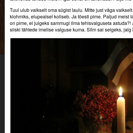
külas.,
Tuul ulub vaikselt oma sügist laulu. Mitte just väga vaiksel
klohmiks, elupealsel koliseb. Ja tõesti pime. Paljud meist t
on pime, ei julgeks sammugi ilma tehisvalguseta astuda?! A
siiski tähtede imelise valguse kuma. Silm sai selgeks, jalg