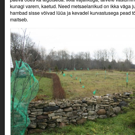
kunagi varem, kaetud. Need metsaelanikud on ikka väga jult
hambad sisse võivad lüüa ja kevadel kurvastusega pead t
maitseb.