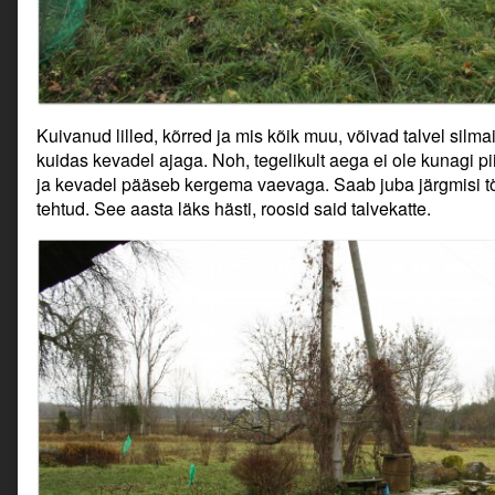
Kuivanud lilled, kõrred ja mis kõik muu, võivad talvel silma
kuidas kevadel ajaga. Noh, tegelikult aega ei ole kunagi pi
ja kevadel pääseb kergema vaevaga. Saab juba järgmisi töi
tehtud. See aasta läks hästi, roosid said talvekatte.