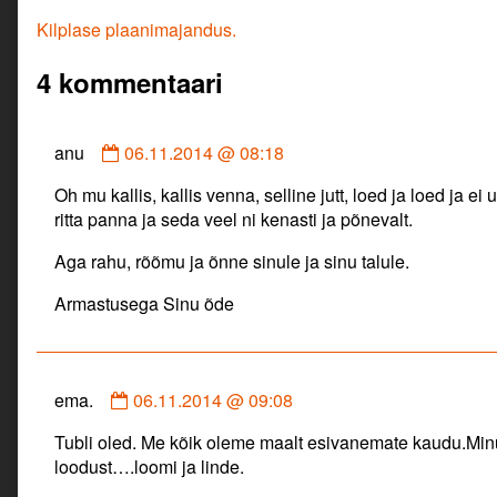
Navigeerimine
Previous
Kilplase plaanimajandus.
post:
4 kommentaari
Comment
anu
06.11.2014 @ 08:18
by
Oh mu kallis, kallis venna, selline jutt, loed ja loed ja e
anu
ritta panna ja seda veel ni kenasti ja põnevalt.
published
on
Aga rahu, rõõmu ja õnne sinule ja sinu talule.
Armastusega Sinu õde
Comment
ema.
06.11.2014 @ 09:08
by
Tubli oled. Me kõik oleme maalt esivanemate kaudu.Min
ema.
loodust….loomi ja linde.
published
on