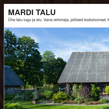
Skip
MARDI TALU
to
content
Ühe talu lugu ja elu. Vana rehimaja, põlised kodulooma