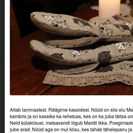
Aitab lammastest. Räägime kassidest. Nüüd on siis elu Mar
kambris ja on kassike ka rehetoas, kes on ka juba täitsa o
Neid külakiisusi, metsavendi liigub Mardil ikka. Poegimask
jube arad. Nüüd aga on mul kiisu, kes tahab tähelepanu ja pa