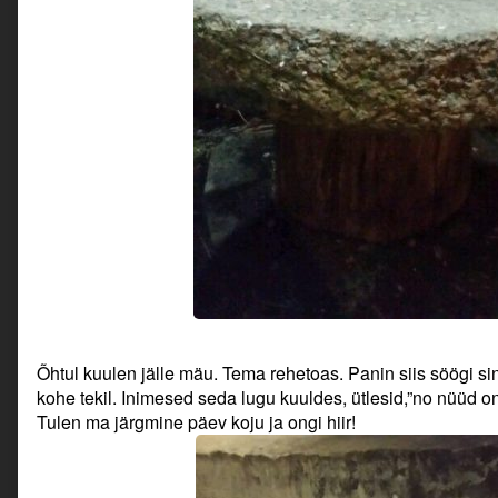
Õhtul kuulen jälle mäu. Tema rehetoas. Panin siis söögi si
kohe tekil. Inimesed seda lugu kuuldes, ütlesid,”no nüüd on ta
Tulen ma järgmine päev koju ja ongi hiir!