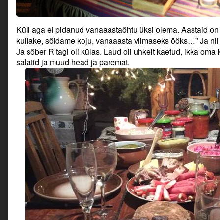
Küll aga ei pidanud vanaaastaõhtu üksi olema. Aastaid on
kullake, sõidame koju, vanaaasta viimaseks ööks…” Ja nii tu
Ja sõber Ritagi oli külas. Laud oli uhkelt kaetud, ikka oma
salatid ja muud head ja paremat.