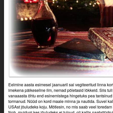
Eelmine aasta esimesel jaanuaril sai vegiteeritud linna kor
imekena päikeseline ilm, nemad põletasid lõkkeid. Siis tuli 
vanaaasta õhtu end esinemistega hingetuks pea tantsinud 
tormanud. Nüüd on kord maale minna ja nautida. Suvel kalli
USAst jõuludeks koju. Mõtlesin, no mis saab veel toredam o
Noh, muidugi kes jõuludeks ei tulnud, oli kallis naabritüdruk