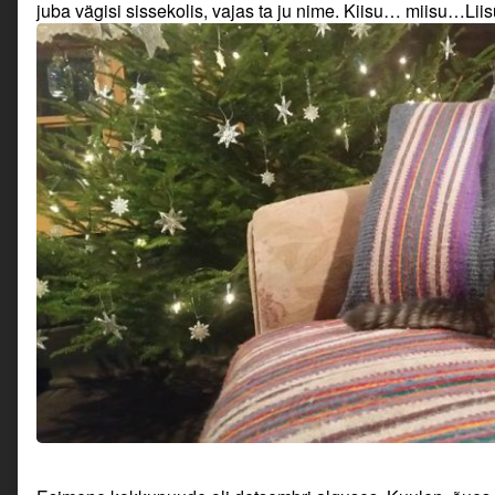
juba vägisi sissekolis, vajas ta ju nime. Kiisu… miisu…Lii