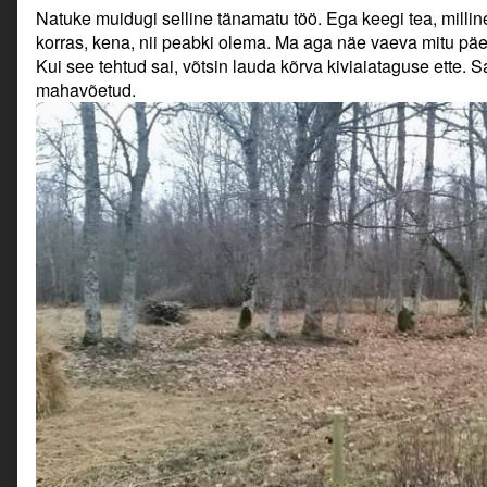
Natuke muidugi selline tänamatu töö. Ega keegi tea, millin
korras, kena, nii peabki olema. Ma aga näe vaeva mitu pä
Kui see tehtud sai, võtsin lauda kõrva kiviaiataguse ette. S
mahavõetud.