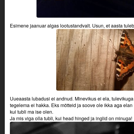
Esimene jaanuar algas lootustandvalt. Usun, et aasta tuleb s
Uueaasta lubadusi ei andnud. Minevikus ei ela, tulevikuga 
tegelema ei hakka. Eks mõtteid ja soove ole ikka aga elan n
kui tubli ma ise olen.
Ja mis viga olla tubli, kui head hinged ja inglid on minuga!