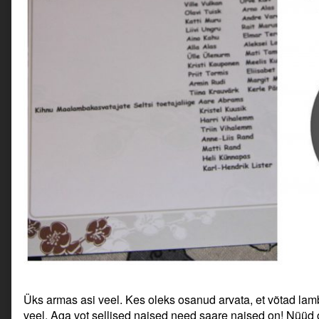
Üks armas asi veel. Kes oleks osanud arvata, et võtad lamb
veel. Aga vot sellised naised need saare naised on! Nüüd