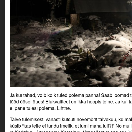
Ja kui tahad, võib kõik tuled põlema panna! Saab loomad ta
tööd öösel õues! Elukvaliteet on ikka hoopis teine. Ja kui t
ei pane tulesi põlema. Lihtne.
Talve tulemisest. vanasti kutsuti novembrit talvekuu, külm
küsib “kas teile ei tundu imelik, et lumi maha tuli?!” No mul