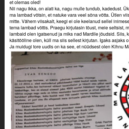
et olemas oled!
Nii nagu ikka, on alati ka, nagu mulle tundub, kadedust. Ük
ma lambad võtsin, et natuke vara veel sõna võtta. Ütlen viis
mitte. Vähem viisakalt, keegi ei ole keelanud sellel inimesel
tema lambad võttis. Praegu kirjutasin tõust, meie seltsist, m
lambaid olen igatsenud ja miks nad Mardile jõudsid. Siis, 
käsitööline olen, küll ma siis sellest kirjutan. Igaks asjaks 
Ja muidugi tore uudis on ka see, et nüüdsest olen Kihnu Ma