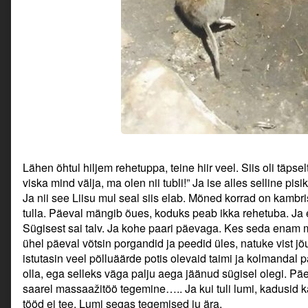
Lähen õhtul hiljem rehetuppa, teine hiir veel. Siis oli täpse
viska mind välja, ma olen nii tubli!” Ja ise alles selline pisi
Ja nii see Liisu mul seal siis elab. Mõned korrad on kambr
tulla. Päeval mängib õues, koduks peab ikka rehetuba. Ja e
Sügisest sai talv. Ja kohe paari päevaga. Kes seda enam mä
ühel päeval võtsin porgandid ja peedid üles, natuke vist jõ
istutasin veel põlluäärde potis olevaid taimi ja kolmandal 
olla, ega selleks väga palju aega jäänud sügisel olegi. Pä
saarel massaažitöö tegemine….. Ja kui tuli lumi, kadusid k
tööd ei tee. Lumi segas tegemised ju ära.