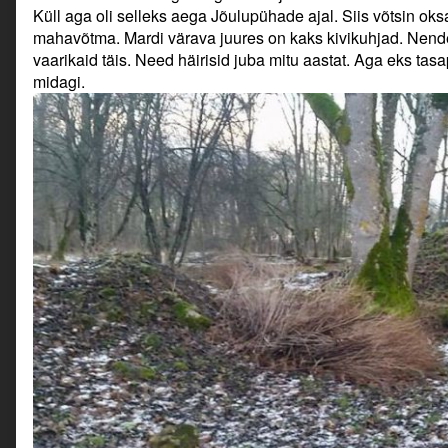
Küll aga oli selleks aega Jõulupühade ajal. Siis võtsin ok
mahavõtma. Mardi värava juures on kaks kivikuhjad. Nend
vaarikaid täis. Need häirisid juba mitu aastat. Aga eks tasa
midagi.