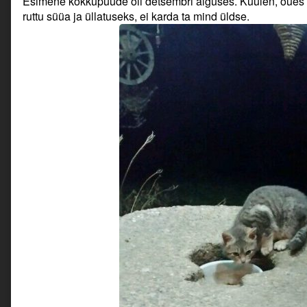
Esimene kokkupuude oli detsembri alguses. Kuulen, õues 
ruttu süüa ja üllatuseks, ei karda ta mind üldse.