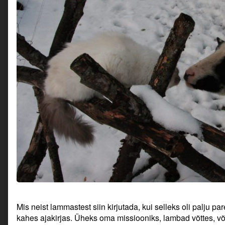
Mis neist lammastest siin kirjutada, kui selleks oli palju p
kahes ajakirjas. Üheks oma missiooniks, lambad võttes, 