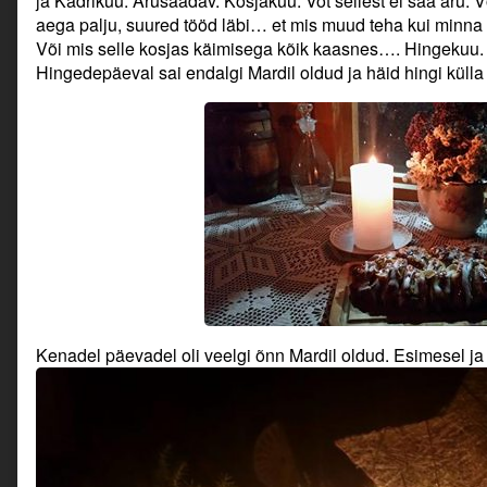
ja Kadrikuu. Arusaadav. Kosjakuu. Vot sellest ei saa aru. 
aega palju, suured tööd läbi… et mis muud teha kui minna ü
Või mis selle kosjas käimisega kõik kaasnes…. Hingekuu. J
Hingedepäeval sai endalgi Mardil oldud ja häid hingi külla
Kenadel päevadel oli veelgi õnn Mardil oldud. Esimesel ja