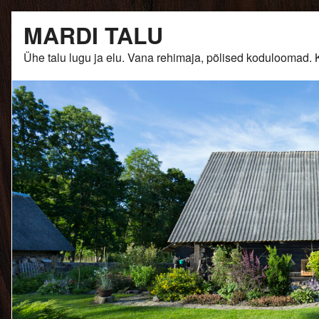
Skip
MARDI TALU
to
content
Ühe talu lugu ja elu. Vana rehimaja, põlised kodulooma