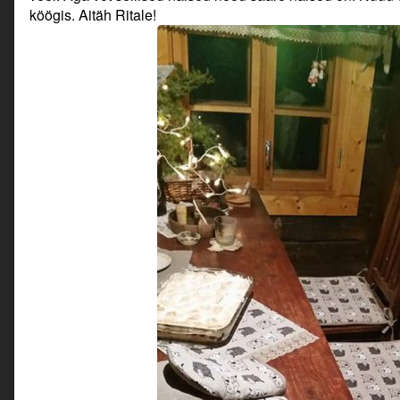
köögis. Aitäh Ritale!