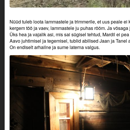
Nüüd tuleb loota lammastele ja trimmerile, et uus peale ei
kergem töö ja vaev, lammastele ju puhas rõõm. Ja võsaga
Üks hea ja vajalik asi, mis sai sügisel tehtud, Mardil ei
Aavo juhtimisel ja tegemisel, tublid abilised Jaan ja Tanel
On endiselt arhailne ja sume laterna valgus.