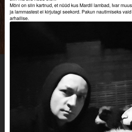
sai
Mõni on siin kartnud, et nüüd kus Mardil lambad, Ivar muust 
talv
ja lammastest ei kirjutagi seekord. Pakun nautimiseks vaid k
ja
arhailise.
aastast
uus.,