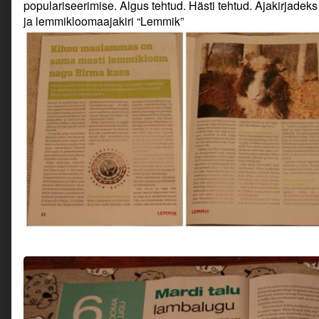
populariseerimise. Algus tehtud. Hästi tehtud. Ajakirjadek
ja lemmikloomaajakiri “Lemmik”