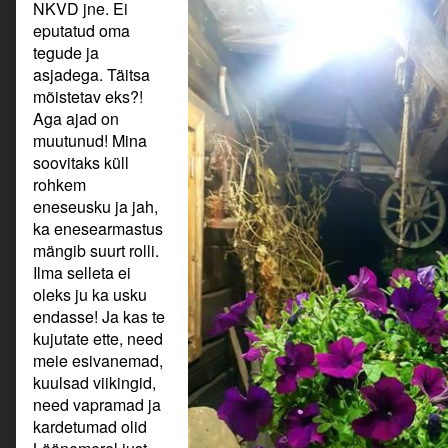
NKVD jne. Ei
eputatud oma
tegude ja
asjadega. Täitsa
mõistetav eks?!
Aga ajad on
muutunud! Mina
soovitaks küll
rohkem
eneseusku ja jah,
ka enesearmastus
mängib suurt rolli.
Ilma selleta ei
oleks ju ka usku
endasse! Ja kas te
kujutate ette, need
meie esivanemad,
kuulsad viikingid,
need vapramad ja
kardetumad olid