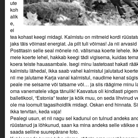
ute
koh
alik
e,
ei
tea kohast keegi midagi. Kalmistu on mitmeid kordi rüüstatu
jaks täis võimast energiat. Ja pilt tuli võimas! Ja nii arvas
Postitasin selle seal mõnele nö. välismaa koerte lehele. Ikka 
meie koerte lehel, hakkab keegi tädi vigisema, kuidas tema
koera teiste hauasambale. Isegi minu lastetoast hakati r
kalmistu lähedal, ikka saab vahel kalmistul jalutatud koert
nii me jalutame Karja vanal kalmistul, naudime kenat sügis
peale me seisame või tatsame või… ja siis räägime minu 
oma vanematele väga tänulik! Kasvatus oli kindlasti pigem r
balletikool, “Estonia” teater ja kõik muu, on seda lihvinud 
ole ma loomult tagasihoidlik midagi. Oskan end hinnata. Sii
ikka tervitan, keda vaja!
Pealegi usun, et nii nagu sel kadunul on tulnud andeks an
rüüstanud ja lõhkunud, saan ka mina andeks selle väikse s
saada selline suurepärane foto.