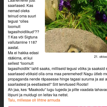
Läänemerel just
saarlased. Kas
nemad oleks
teinud oma suuri
tegusi “olles
loomult
tagasihoidlikud”??
!! Kas või Sigtuna
vallutamine 1187
aastal.
Ma ei hakka edasi
21. okto
rääkima, et kui
sellest “loomult
tagasihoidlik” lahti saaks, milliseid tegusi võiks ja saaksi
saarlased võiksid olla oma maa peremehed! Nagu ütleb 
propaganda nende räpasesse hinge tagasi suruma ja asi al
saarlastest ja eestlastest!” Siit tervitused Rootsi!
Ah jaa, kes “Maakodu” lugu lugeda ja pilte vaadata tahavad,
lõpuni ja muidugi on leitav ka netist.
Talu, millesse oli lihtne armuda