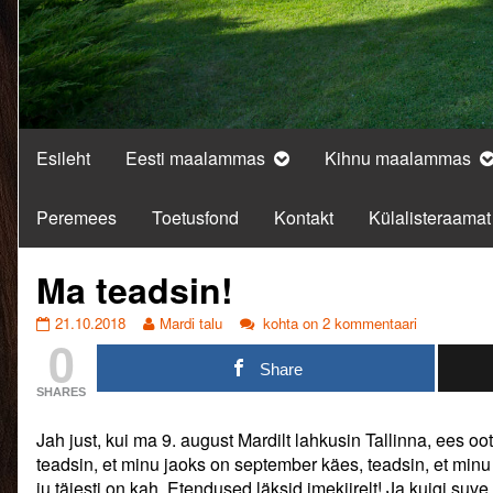
Esileht
Eesti maalammas
Kihnu maalammas
Peremees
Toetusfond
Kontakt
Külalisteraamat
Ma teadsin!
Ma
Read
Ma
21.10.2018
Mardi talu
kohta on 2 kommentaari
0
teadsin!
more
teadsin!
published
posts
Share
on
by
SHARES
the
author
Jah just, kui ma 9. august Mardilt lahkusin Tallinna, ees o
of
Ma
teadsin, et minu jaoks on september käes, teadsin, et minu 
teadsin!,
ju täiesti on kah. Etendused läksid imekiirelt! Ja kuigi suv