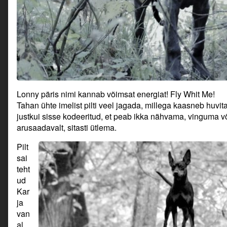
Lonny päris nimi kannab võimsat energiat! Fly Whit Me!
Tahan ühte imelist pilti veel jagada, millega kaasneb huvit
justkui sisse kodeeritud, et peab ikka nähvama, vinguma võ
arusaadavalt, sitasti ütlema.
Pilt
sai
teht
ud
Kar
ja
van
al