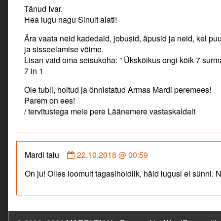
by
Tänud Ivar.
Rein
Hea lugu nagu Sinult alati!
published
on
Ära vaata neid kadedaid, jobusid, äpusid ja neid, kel
ja sisseelamise võime.
Lisan vaid oma seisukoha: ” Ükskõikus ongi kõik 7 surma
7 in 1
Ole tubli, hoitud ja önnistatud Armas Mardi peremees!
Parem on ees!
/ tervitustega meie pere Läänemere vastaskaldalt
Comment
Mardi talu
22.10.2018 @ 00:59
by
On ju! Olles loomult tagasihoidlik, häid lugusi ei sünni. N
Mardi
talu
published
on