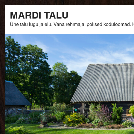
Skip
MARDI TALU
to
content
Ühe talu lugu ja elu. Vana rehimaja, põlised kodulooma