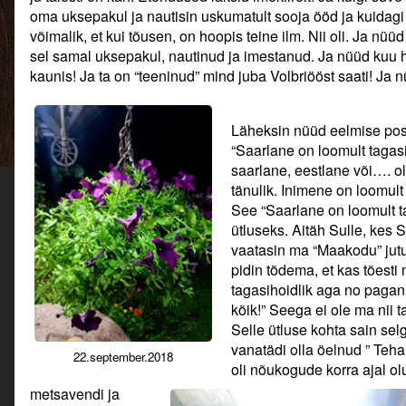
oma uksepakul ja nautisin uskumatult sooja ööd ja kuidagi
võimalik, et kui tõusen, on hoopis teine ilm. Nii oli. Ja nüü
sel samal uksepakul, nautinud ja imestanud. Ja nüüd kuu 
kaunis! Ja ta on “teeninud” mind juba Volbriööst saati! Ja 
Läheksin nüüd eelmise pos
“Saarlane on loomult tagasih
saarlane, eestlane või…. o
tänulik. Inimene on loomult
See “Saarlane on loomult 
ütluseks. Aitäh Sulle, kes S
vaatasin ma “Maakodu” jutu 
pidin tõdema, et kas tõesti
tagasihoidlik aga no pagan,
kõik!” Seega ei ole ma nii t
Selle ütluse kohta sain selg
vanatädi olla öelnud ” Teha
22.september.2018
oli nõukogude korra ajal olul
metsavendi ja