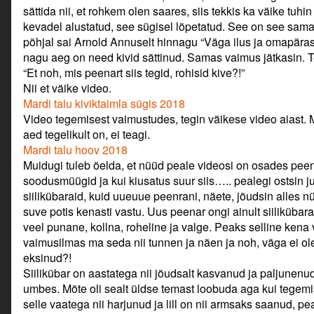
sättida nii, et rohkem olen saares, siis tekkis ka väike tuh
kevadel alustatud, see sügisel lõpetatud. See on see sama k
põhjal sai Arnold Annuselt hinnagu “Väga ilus ja omapäraselt
nagu aeg on need kivid sättinud. Samas vaimus jätkasin. Teg
“Et noh, mis peenart siis tegid, rohisid kive?!”
Nii et väike video.
Mardi talu kiviktaimla sügis 2018
Video tegemisest vaimustudes, tegin väikese video aiast. Muid
aed tegelikult on, ei teagi.
Mardi talu hoov 2018
Muidugi tuleb öelda, et nüüd peale videosi on osades pee
soodusmüügid ja kui kiusatus suur siis….. pealegi ostsin j
siilikübaraid, kuid uueuue peenrani, näete, jõudsin alles
suve potis kenasti vastu. Uus peenar ongi ainult siilikübarat
veel punane, kollna, roheline ja valge. Peaks selline kena
vaimusilmas ma seda nii tunnen ja näen ja noh, väga ei o
eksinud?!
Siilikübar on aastatega nii jõudsalt kasvanud ja paljunenud,
umbes. Mõte oli sealt üldse temast loobuda aga kui tegemis
selle vaatega nii harjunud ja lill on nii armsaks saanud, pea