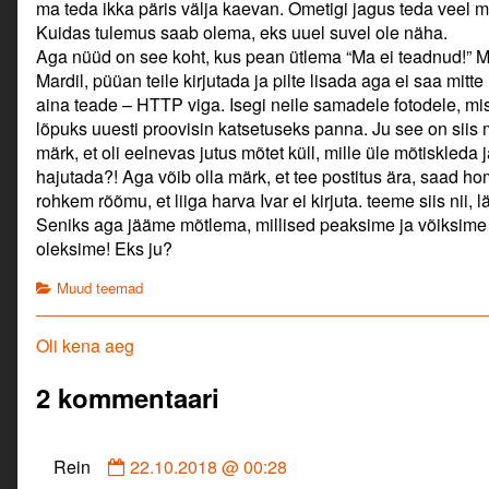
ma teda ikka päris välja kaevan. Ometigi jagus teda veel 
Kuidas tulemus saab olema, eks uuel suvel ole näha.
Aga nüüd on see koht, kus pean ütlema “Ma ei teadnud!” Min
Mardil, püüan teile kirjutada ja pilte lisada aga ei saa mitte 
aina teade – HTTP viga. Isegi neile samadele fotodele, mis e
lõpuks uuesti proovisin katsetuseks panna. Ju see on siis 
märk, et oli eelnevas jutus mõtet küll, mille üle mõtiskleda 
hajutada?! Aga võib olla märk, et tee postitus ära, saad 
rohkem rõõmu, et liiga harva Ivar ei kirjuta. teeme siis nii, 
Seniks aga jääme mõtlema, millised peaksime ja võiksime 
oleksime! Eks ju?
Categories
Muud teemad
Navigeerimine
Previous
Oli kena aeg
post:
2 kommentaari
Comment
Rein
22.10.2018 @ 00:28