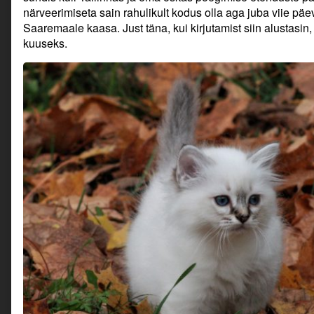
närveerimiseta sain rahulikult kodus olla aga juba viie päev
Saaremaale kaasa. Just täna, kui kirjutamist siin alustasin,
kuuseks.