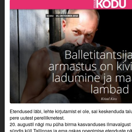
Etendused läbi, lehte kirjutamist ei ole, sai keskenduda t
pere uutest pereliikmetest.
20. augustil nägi mu püha birma kasvanduses ilmavalgust
sündis küll Tallinnas ja ema oskas poegimise etenduste päev