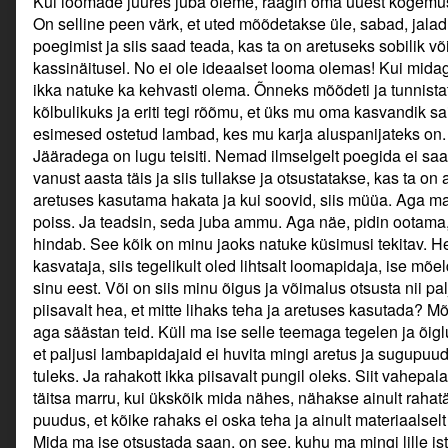
Kui loomade juures juba oleme, räägin oma uuest kogemus
On selline peen värk, et uted mõõdetakse üle, sabad, jalad
poegimist ja siis saad teada, kas ta on aretuseks sobilik võ
kassinäitusel. No ei ole ideaalset looma olemas! Kui midag
ikka natuke ka kehvasti olema. Õnneks mõõdeti ja tunnista
kõlbulikuks ja eriti tegi rõõmu, et üks mu oma kasvandik s
esimesed ostetud lambad, kes mu karja aluspanijateks on.
Jääradega on lugu teisiti. Nemad ilmselgelt poegida ei saa
vanust aasta täis ja siis tullakse ja otsustatakse, kas ta on a
aretuses kasutama hakata ja kui soovid, siis müüa. Aga ma 
poiss. Ja teadsin, seda juba ammu. Aga näe, pidin ootama, 
hindab. See kõik on minu jaoks natuke küsimusi tekitav. Het
kasvataja, siis tegelikult oled lihtsalt loomapidaja, ise mõ
sinu eest. Või on siis minu õigus ja võimalus otsusta nii pa
piisavalt hea, et mitte lihaks teha ja aretuses kasutada? Mõ
aga säästan teid. Küll ma ise selle teemaga tegelen ja õig
et paljusi lambapidajaid ei huvita mingi aretus ja sugupuud,
tuleks. Ja rahakott ikka piisavalt pungil oleks. Siit vahep
täitsa marru, kui ükskõik mida nähes, nähakse ainult rahat
puudus, et kõike rahaks ei oska teha ja ainult materiaalsel
Mida ma ise otsustada saan, on see, kuhu ma mingi lille is