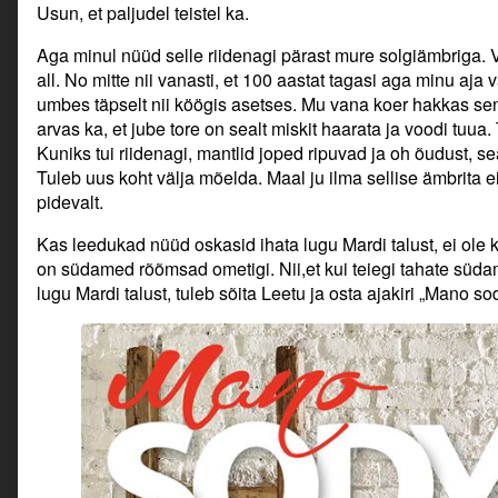
Usun, et paljudel teistel ka.
Aga minul nüüd selle riidenagi pärast mure solgiämbriga. 
all. No mitte nii vanasti, et 100 aastat tagasi aga minu aja 
umbes täpselt nii köögis asetses. Mu vana koer hakkas sen
arvas ka, et jube tore on sealt miskit haarata ja voodi tuua.
Kuniks tui riidenagi, mantlid joped ripuvad ja oh õudust, sea
Tuleb uus koht välja mõelda. Maal ju ilma sellise ämbrita e
pidevalt.
Kas leedukad nüüd oskasid ihata lugu Mardi talust, ei ole 
on südamed rõõmsad ometigi. Nii,et kui teiegi tahate sü
lugu Mardi talust, tuleb sõita Leetu ja osta ajakiri „Mano s