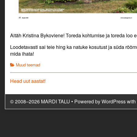
Aitäh Kristina Bykoviene! Toreda kohtumise ja toreda loo e
Loodetavasti sai teie hing ka natuke kosutust ja süda rõõmu
mida ihata!
Categories
Muud teemad
Navigeerimine
Previous
Head uut aastat!
post:
© 2008–2026 MARDI TALU
• Powered by
WordPress
with