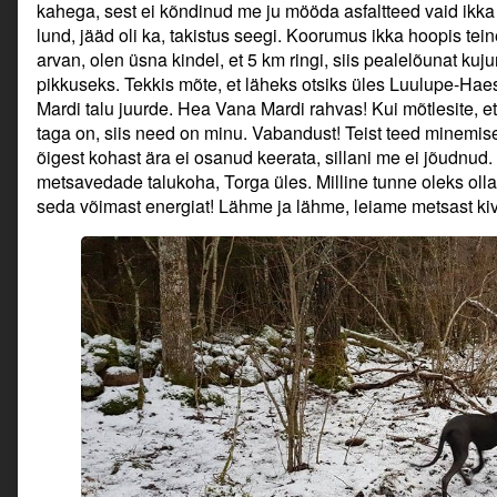
kahega, sest ei kõndinud me ju mööda asfaltteed vaid ikka
lund, jääd oli ka, takistus seegi. Koorumus ikka hoopis tei
arvan, olen üsna kindel, et 5 km ringi, siis pealelõunat kuj
pikkuseks. Tekkis mõte, et läheks otsiks üles Luulupe-Hae
Mardi talu juurde. Hea Vana Mardi rahvas! Kui mõtlesite, et
taga on, siis need on minu. Vabandust! Teist teed minemise
õigest kohast ära ei osanud keerata, sillani me ei jõudnu
metsavedade talukoha, Torga üles. Milline tunne oleks oll
seda võimast energiat! Lähme ja lähme, leiame metsast kiv