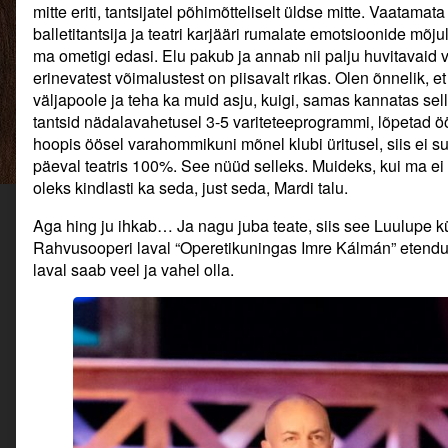
saab
mitte eriti, tantsijatel põhimõtteliselt üldse mitte. Vaatamat
kõik
balletitantsija ja teatri karjääri rumalate emotsioonide mõju
mis
ma ometigi edasi. Elu pakub ja annab nii palju huvitavaid 
ihkab…,
erinevatest võimalustest on piisavalt rikas. Olen õnnelik, et
väljapoole ja teha ka muid asju, kuigi, samas kannatas selle
tantsid nädalavahetusel 3-5 variteteeprogrammi, lõpetad öö
hoopis öösel varahommikuni mõnel klubi üritusel, siis ei s
päeval teatris 100%. See nüüd selleks. Muideks, kui ma ei o
oleks kindlasti ka seda, just seda, Mardi talu.
Aga hing ju ihkab… Ja nagu juba teate, siis see Luulupe k
Rahvusooperi laval “Operetikuningas Imre Kálmán” etendus
laval saab veel ja vahel olla.