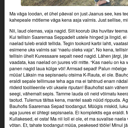
Ma väga loodan, et ühel päeval on just Jaanus see, kes t
kahepeale mõtleme väga kena asja valmis. Just sellise, mis
Nii, laud olemas, vaja nagid. Siit koorub üks huvitav tee
Kui tellisin Saaremaa Seppadelt ustele hinged ja lingid, ei
naelad tuleb eraldi tellida. Tegin tookord karbi lahti, vaat
esimene uks valmis sai “naelu oleks vaja”. No kena, tellisi
tellisin ühelt Kuressaare sepalt need nagid. Lähen järgi, järg
vaadata, kas naelad on juures või mitte. “Kas naelu on ka
panen nagid laua külge või! Armsad sepad! Palun mõelge na
müüa! Läksin ma sepisnaelu otsima K-Rauta, ei ole. Bauhofi
eraldi sepale tellimuse teha aga ma ei tahtnud enam nädal
riideid toolileenile või uksele riputan! Bauhofist sain vähe
seegi, vähemalt sepis. Tamme lauda oli neid võimatu keer
taotud. Tulemus täitsa kena, mantel saab nüüd rippuda. A
Bauhofis Saaremaa Sepad toodangut. Müügis miskid, lukud j
aga juures ei ühtegi sepisnaela. Ei komplektis ega eraldi.
Kullakesed, ei osta! Ma nii loll ei ole, et ma suvalise naela
võtan. Et, tahate toodangut müüa, peakesed tööle! Minul jää