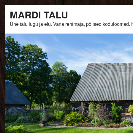
Skip
MARDI TALU
to
content
Ühe talu lugu ja elu. Vana rehimaja, põlised kodulooma