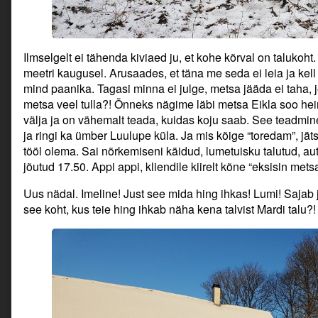
Ilmselgelt ei tähenda kiviaed ju, et kohe kõrval on talukoht.
meetri kaugusel. Arusaades, et täna me seda ei leia ja kel
mind paanika. Tagasi minna ei julge, metsa jääda ei taha, je
metsa veel tulla?! Õnneks nägime läbi metsa Eikla soo he
välja ja on vähemalt teada, kuidas koju saab. See teadmi
ja ringi ka ümber Luulupe küla. Ja mis kõige “toredam”, jätsi
tööl olema. Sai nõrkemiseni käidud, lumetuisku talutud, au
jõutud 17.50. Appi appi, kliendile kiirelt kõne “eksisin mets
Uus nädal. Imeline! Just see mida hing ihkas! Lumi! Sajab 
see koht, kus teie hing ihkab näha kena talvist Mardi talu?!