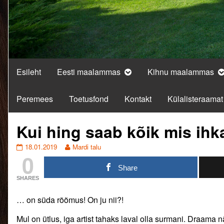
Esileht
Eesti maalammas
Kihnu maalammas
Peremees
Toetusfond
Kontakt
Külalisteraamat
Kui hing saab kõik mis ih
Kui
Read
18.01.2019
Mardi talu
0
hing
more
saab
posts
Share
kõik
by
SHARES
mis
the
ihkab…
author
… on süda rõõmus! On ju nii?!
published
of
on
Kui
Mul on ütlus, iga artist tahaks laval olla surmani. Draama nä
hing