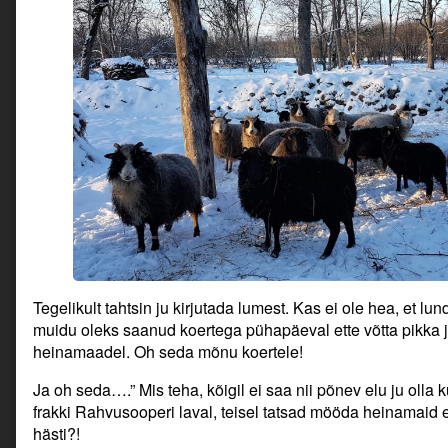
Tegelikult tahtsin ju kirjutada lumest. Kas ei ole hea, et lun
muidu oleks saanud koertega pühapäeval ette võtta pikka 
heinamaadel. Oh seda mõnu koertele!
Ja oh seda….” Mis teha, kõigil ei saa nii põnev elu ju olla 
frakki Rahvusooperi laval, teisel tatsad mööda heinamai
hästi?!