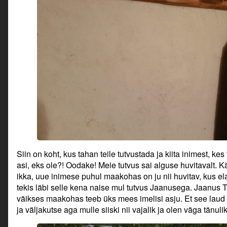
Siin on koht, kus tahan teile tutvustada ja kiita inimest, kes
asi, eks ole?! Oodake! Meie tutvus sai alguse huvitavalt. 
ikka, uue inimese puhul maakohas on ju nii huvitav, kus ela
tekis läbi selle kena naise mul tutvus Jaanusega. Jaanus 
väikses maakohas teeb üks mees imelisi asju. Et see laud 
ja väljakutse aga mulle siiski nii vajalik ja olen väga tänulik