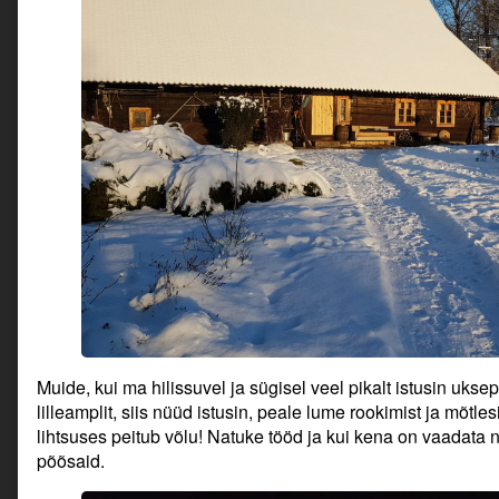
Muide, kui ma hilissuvel ja sügisel veel pikalt istusin ukse
lilleamplit, siis nüüd istusin, peale lume rookimist ja mõtle
lihtsuses peitub võlu! Natuke tööd ja kui kena on vaadata n
põõsaid.