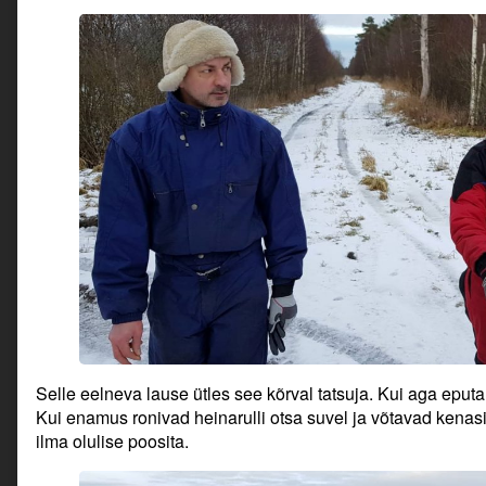
Selle eelneva lause ütles see kõrval tatsuja. Kui aga eputam
Kui enamus ronivad heinarulli otsa suvel ja võtavad kenasi 
ilma olulise poosita.