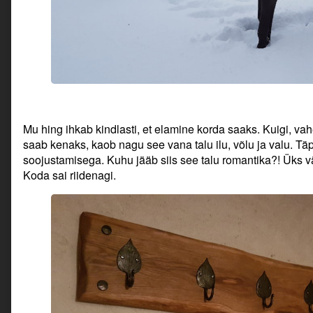
Mu hing ihkab kindlasti, et elamine korda saaks. Kuigi, vah
saab kenaks, kaob nagu see vana talu ilu, võlu ja valu. Tä
soojustamisega. Kuhu jääb siis see talu romantika?! Üks vä
Koda sai riidenagi.