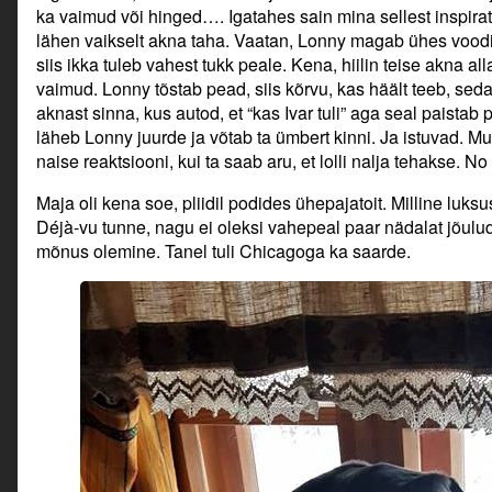
ka vaimud või hinged…. Igatahes sain mina sellest inspirat
lähen vaikselt akna taha. Vaatan, Lonny magab ühes voodis,
siis ikka tuleb vahest tukk peale. Kena, hiilin teise akna al
vaimud. Lonny tõstab pead, siis kõrvu, kas häält teeb, seda
aknast sinna, kus autod, et “kas Ivar tuli” aga seal paista
läheb Lonny juurde ja võtab ta ümbert kinni. Ja istuvad. Mul
naise reaktsiooni, kui ta saab aru, et lolli nalja tehakse. No
Maja oli kena soe, pliidil podides ühepajatoit. Milline luk
Déjà-vu tunne, nagu ei oleksi vahepeal paar nädalat jõul
mõnus olemine. Tanel tuli Chicagoga ka saarde.