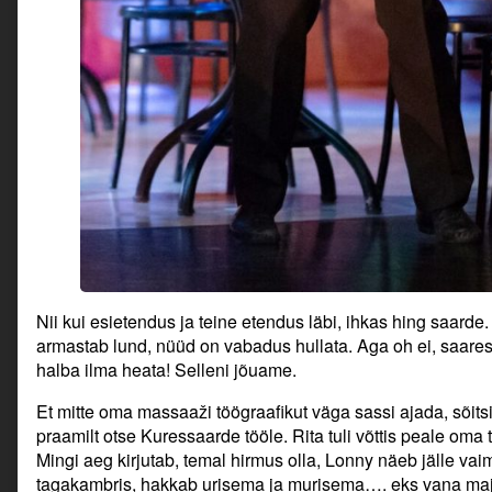
Nii kui esietendus ja teine etendus läbi, ihkas hing saarde. 
armastab lund, nüüd on vabadus hullata. Aga oh ei, saares
halba ilma heata! Selleni jõuame.
Et mitte oma massaaži töögraafikut väga sassi ajada, sõits
praamilt otse Kuressaarde tööle. Rita tuli võttis peale oma
Mingi aeg kirjutab, temal hirmus olla, Lonny näeb jälle va
tagakambris, hakkab urisema ja murisema…. eks vana maja 