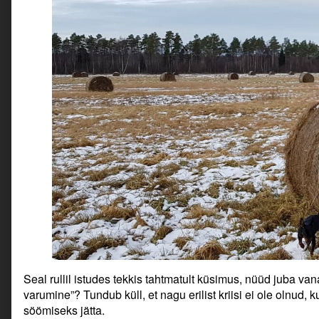
Seal rullil istudes tekkis tahtmatult küsimus, nüüd juba va
varumine”? Tundub küll, et nagu erilist kriisi ei ole olnud
söömiseks jätta.