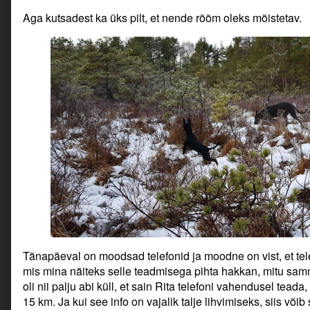
Aga kutsadest ka üks pilt, et nende rõõm oleks mõistetav.
Tänapäeval on moodsad telefonid ja moodne on vist, et tel
mis mina näiteks selle teadmisega pihta hakkan, mitu sa
oli nii palju abi küll, et sain Rita telefoni vahendusel tea
15 km. Ja kui see info on vajalik talje lihvimiseks, siis võib