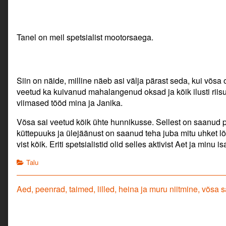
Tanel on meil spetsialist mootorsaega.
Siin on näide, milline näeb asi välja pärast seda, kui võs
veetud ka kuivanud mahalangenud oksad ja kõik ilusti rii
viimased tööd mina ja Janika.
Võsa sai veetud kõik ühte hunnikusse. Sellest on saanud 
küttepuuks ja ülejäänust on saanud teha juba mitu uhket lõ
vist kõik. Eriti spetsialistid olid selles aktivist Aet ja minu is
Categories
Talu
Navigeerimine
Previous
Aed, peenrad, taimed, lilled, heina ja muru niitmine, võsa
post: