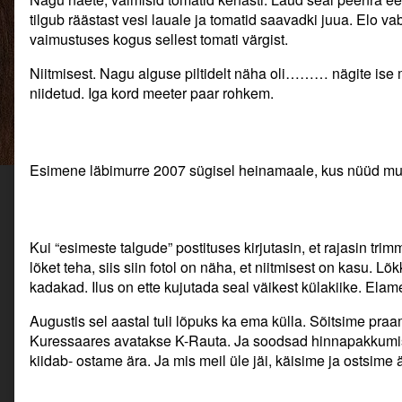
:)
tilgub räästast vesi lauale ja tomatid saavadki juua. Elo 
Ja
vaimustuses kogus sellest tomati värgist.
siis
edasi.,
Niitmisest. Nagu alguse piltidelt näha oli……… nägite ise m
niidetud. Iga kord meeter paar rohkem.
Esimene läbimurre 2007 sügisel heinamaale, kus nüüd mu
Kui “esimeste talgude” postituses kirjutasin, et rajasin tri
lõket teha, siis siin fotol on näha, et niitmisest on kasu. Lõ
kadakad. Ilus on ette kujutada seal väikest külakiike. Ela
Augustis sel aastal tuli lõpuks ka ema külla. Sõitsime praa
Kuressaares avatakse K-Rauta. Ja soodsad hinnapakkumis
kiidab- ostame ära. Ja mis meil üle jäi, käisime ja ostsim