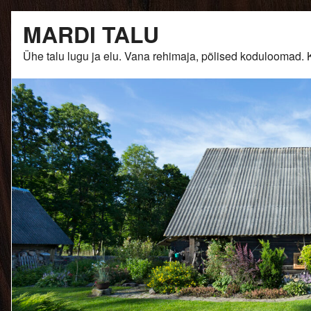
Skip
MARDI TALU
to
content
Ühe talu lugu ja elu. Vana rehimaja, põlised kodulooma