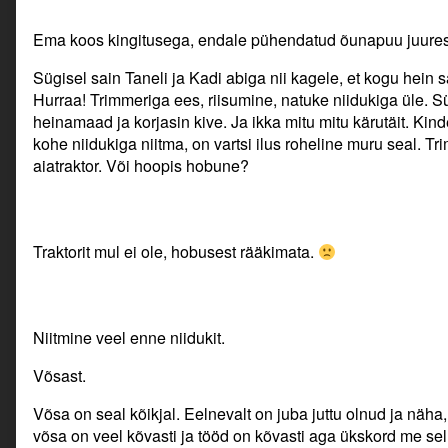
Ema koos kingitusega, endale pühendatud õunapuu juures 
Sügisel sain Taneli ja Kadi abiga nii kagele, et kogu hein
Hurraa! Trimmeriga ees, riisumine, natuke niidukiga üle. 
heinamaad ja korjasin kive. Ja ikka mitu mitu kärutäit. Kind
kohe niidukiga niitma, on vartsi ilus roheline muru seal. 
aiatraktor. Või hoopis hobune?
Traktorit mul ei ole, hobusest rääkimata.
Niitmine veel enne niidukit.
Võsast.
Võsa on seal kõikjal. Eelnevalt on juba juttu olnud ja näha
võsa on veel kõvasti ja tööd on kõvasti aga ükskord me sell