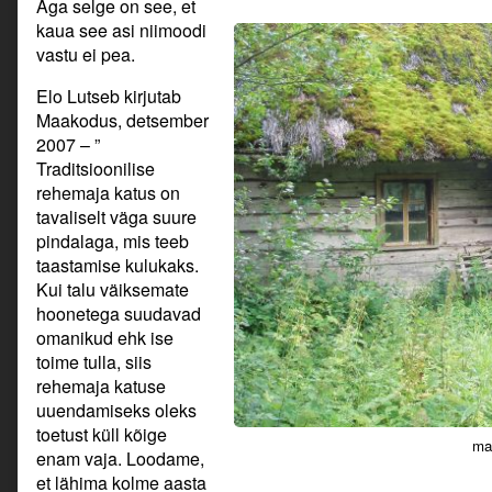
Aga selge on see, et
kaua see asi niimoodi
vastu ei pea.
Elo Lutseb kirjutab
Maakodus, detsember
2007 – ”
Traditsioonilise
rehemaja katus on
tavaliselt väga suure
pindalaga, mis teeb
taastamise kulukaks.
Kui talu väiksemate
hoonetega suudavad
omanikud ehk ise
toime tulla, siis
rehemaja katuse
uuendamiseks oleks
toetust küll kõige
mar
enam vaja. Loodame,
et lähima kolme aasta