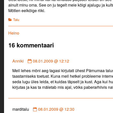
ainult minu oma. See on ju tegelt meie kõigi ajalugu ja kultu
Mõtlen eelkõige riiki.
Categories
Talu
Navigeerimine
Previous
Heino
post:
16 kommentaari
Comment
Anniki
08.01.2009 @ 12:12
by
Meil lehes mõni aeg tagasi kirjutati ühest Pärnumaa talus
Anniki
taastamiseks toetust. Kuna meil hetkel probleeme intern
published
seda lugu üles leida, et kuidas täpselt ja kust. Aga kui hu
on
kirjutas ja kas ta mäletab mis ajal, võiks paberarhiivis n
Comment
marditalu
08.01.2009 @ 12:30