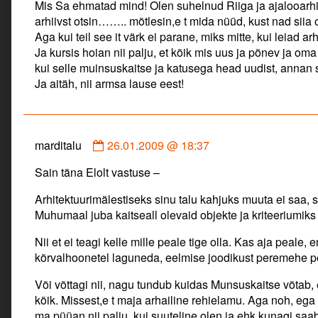
Mis Sa ehmatad mind! Olen suhelnud Riiga ja ajalooarhiiv
marditalu
arhiivst otsin…….. mõtlesin,e t mida nüüd, kust nad siia
published
Aga kui teil see it värk ei parane, miks mitte, kui leiad a
on
Ja kursis hoian nii palju, et kõik mis uus ja põnev ja om
kui selle muinsuskaitse ja katusega head uudist, annan s
Ja aitäh, nii armsa lause eest!
Comment
marditalu
26.01.2009 @ 18:37
by
Sain täna Elolt vastuse –
marditalu
published
Arhitektuurimälestiseks sinu talu kahjuks muuta ei saa, 
on
Muhumaal juba kaitseall olevaid objekte ja kriteeriumiks
Nii et ei teagi kelle mille peale tige olla. Kas aja peale, 
kõrvalhoonetel laguneda, eelmise joodikust peremeh
Või võttagi nii, nagu tundub kuidas Munsuskaitse võtab, e
kõik. Missest,e t maja arhailine rehielamu. Aga noh, ega
ma püüan nii palju, kui suuteline olen ja ehk kunagi saa