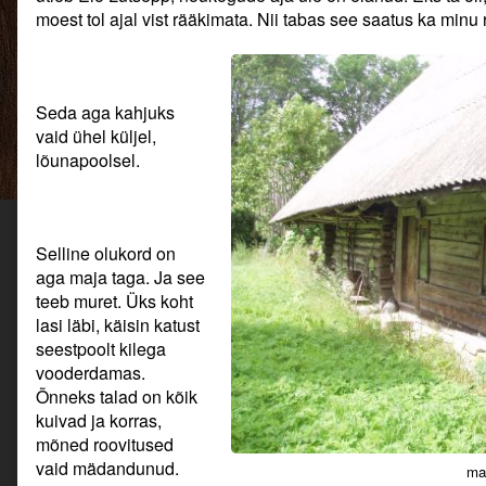
moest tol ajal vist rääkimata. Nii tabas see saatus ka minu 
Seda aga kahjuks
vaid ühel küljel,
lõunapoolsel.
Selline olukord on
aga maja taga. Ja see
teeb muret. Üks koht
lasi läbi, käisin katust
seestpoolt kilega
vooderdamas.
Õnneks talad on kõik
kuivad ja korras,
mõned roovitused
vaid mädandunud.
mar