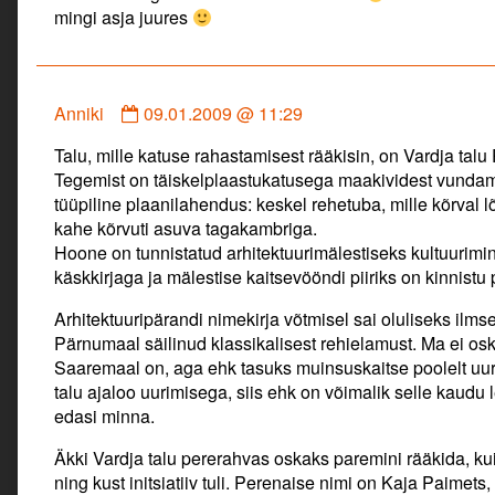
mingi asja juures
published
on
Comment
Anniki
09.01.2009 @ 11:29
by
Talu, mille katuse rahastamisest rääkisin, on Vardja tal
Anniki
Tegemist on täiskelplaastukatusega maakividest vunda
published
tüüpiline plaanilahendus: keskel rehetuba, mille kõrval
on
kahe kõrvuti asuva tagakambriga.
Hoone on tunnistatud arhitektuurimälestiseks kultuurimini
käskkirjaga ja mälestise kaitsevööndi piiriks on kinnistu p
Arhitektuuripärandi nimekirja võtmisel sai oluliseks ilms
Pärnumaal säilinud klassikalisest rehielamust. Ma ei osk
Saaremaal on, aga ehk tasuks muinsuskaitse poolelt uu
talu ajaloo uurimisega, siis ehk on võimalik selle kaudu 
edasi minna.
Äkki Vardja talu pererahvas oskaks paremini rääkida, kui
ning kust initsiatiiv tuli. Perenaise nimi on Kaja Paimets