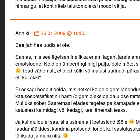
hinnangu, et koht näeb talukompleksi moodi välja.
Comment
Anniki
26.01.2009 @ 18:53
by
See jah hea uudis ei ole.
Anniki
published
Samas, mis see tigetsemine ikka enam tagant järele anna
on
emotsioone. Neid on ümberringi niigi palju, pole mõtet sii
Tead vähemalt, et oled kõiki võimalusi uurinud, pära
et “kui äkki”.
Ei oskagi hoobilt öelda, mis hetkel kõige õigem lahendus
katusespetsiifikat nii hästi (õigem oleks öelda üldse mitte
Mul üks sõber Saaremaal elades tegeles palkamajade ehi
katustest ka midagi või kedagi, kes lähemalt teaks.
Ja kui muidu ei saa, siis usinamalt toetusfond tööle
Ma
laadamüükidest kandma protsendi fondi, kui vastutasuks
lõhkuda ja muru niita