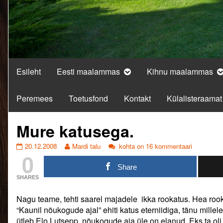
Esileht
Eesti maalammas
Kihnu maalammas
Peremees
Toetusfond
Kontakt
Külalisteraamat
Mure katusega.
Mure
Read
Mure
20.12.2008
Mardi talu
kohta on 16 kommentaari
0
katusega.
more
katusega.
published
posts
Share
on
by
SHARES
the
author
Nagu teame, tehti saarel majadele ikka rookatus. Hea rook
of
Mure
“Kaunil nõukogude ajal” ehiti katus eterniidiga, tänu mille
katusega.,
ütleb Elo Lutsepp, nõukogude aja üle on elanud. Eks ta oli,