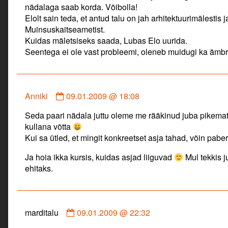
nädalaga saab korda. Võibolla!
published
Elolt sain teda, et antud talu on jah arhitektuurimälestis j
on
Muinsuskaitseametist.
Kuidas mäletsiseks saada, Lubas Elo uurida.
Seentega ei ole vast probleemi, oleneb muidugi ka ämbr
Comment
Anniki
09.01.2009 @ 18:08
by
Seda paari nädala juttu oleme me rääkinud juba pikemat
Anniki
kullana võtta
published
Kui sa ütled, et mingit konkreetset asja tahad, võin pabera
on
Ja hoia ikka kursis, kuidas asjad liiguvad
Mul tekkis 
ehitaks.
Comment
marditalu
09.01.2009 @ 22:32
by