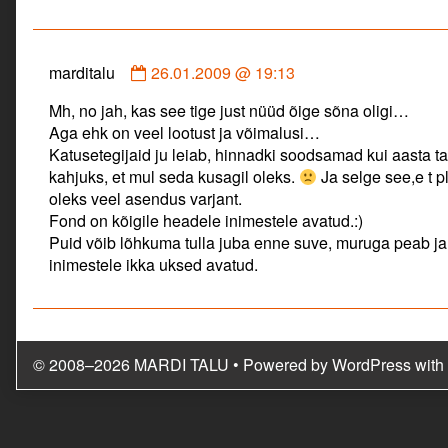
Comment
marditalu
26.01.2009 @ 19:13
by
Mh, no jah, kas see tige just nüüd õige sõna oligi…
marditalu
Aga ehk on veel lootust ja võimalusi…
published
Katusetegijaid ju leiab, hinnadki soodsamad kui aasta t
on
kahjuks, et mul seda kusagil oleks.
Ja selge see,e t p
oleks veel asendus varjant.
Fond on kõigile headele inimestele avatud.:)
Puid võib lõhkuma tulla juba enne suve, muruga peab j
inimestele ikka uksed avatud.
© 2008–2026 MARDI TALU
• Powered by
WordPress
with