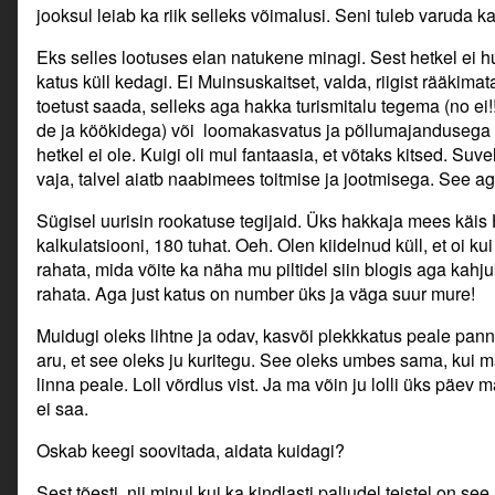
jooksul leiab ka riik selleks võimalusi. Seni tuleb varuda ka
Eks selles lootuses elan natukene minagi. Sest hetkel ei h
katus küll kedagi. Ei Muinsuskaitset, valda, riigist rääkima
toetust saada, selleks aga hakka turismitalu tegema (no ei!
de ja köökidega) või loomakasvatus ja põllumajandusega
hetkel ei ole. Kuigi oli mul fantaasia, et võtaks kitsed. Suve
vaja, talvel aiatb naabimees toitmise ja jootmisega. See aga
Sügisel uurisin rookatuse tegijaid. Üks hakkaja mees käis H
kalkulatsiooni, 180 tuhat. Oeh. Olen kiidelnud küll, et oi k
rahata, mida võite ka näha mu piltidel siin blogis aga kahju
rahata. Aga just katus on number üks ja väga suur mure!
Muidugi oleks lihtne ja odav, kasvõi plekkkatus peale pa
aru, et see oleks ju kuritegu. See oleks umbes sama, kui m
linna peale. Loll võrdlus vist. Ja ma võin ju lolli üks päev
ei saa.
Oskab keegi soovitada, aidata kuidagi?
Sest tõesti, nii minul kui ka kindlasti paljudel teistel on see