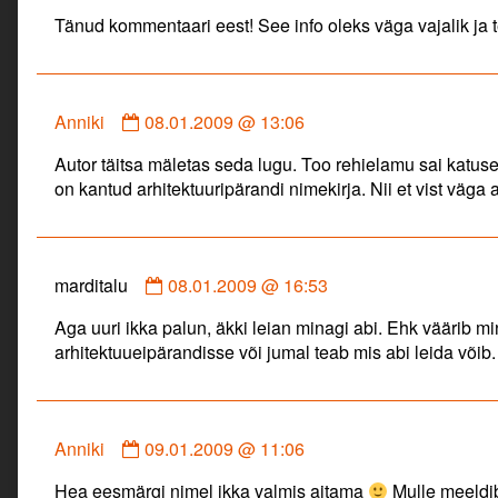
by
Tänud kommentaari eest! See info oleks väga vajalik ja t
marditalu
published
on
Comment
Anniki
08.01.2009 @ 13:06
by
Autor täitsa mäletas seda lugu. Too rehielamu sai katuse rii
Anniki
on kantud arhitektuuripärandi nimekirja. Nii et vist väga
published
on
Comment
marditalu
08.01.2009 @ 16:53
by
Aga uuri ikka palun, äkki leian minagi abi. Ehk väärib 
marditalu
arhitektuueipärandisse või jumal teab mis abi leida võib.
published
on
Comment
Anniki
09.01.2009 @ 11:06
by
Hea eesmärgi nimel ikka valmis aitama
Mulle meeldi
Anniki