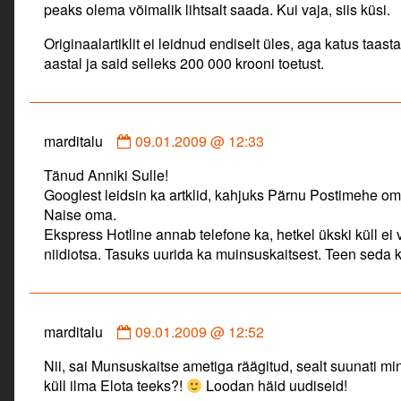
peaks olema võimalik lihtsalt saada. Kui vaja, siis küsi.
Originaalartiklit ei leidnud endiselt üles, aga katus taas
aastal ja said selleks 200 000 krooni toetust.
Comment
marditalu
09.01.2009 @ 12:33
by
Tänud Anniki Sulle!
marditalu
Googlest leidsin ka artklid, kahjuks Pärnu Postimehe om
published
Naise oma.
on
Ekspress Hotline annab telefone ka, hetkel ükski küll ei
niidiotsa. Tasuks uurida ka muinsuskaitsest. Teen seda 
Comment
marditalu
09.01.2009 @ 12:52
by
Nii, sai Munsuskaitse ametiga räägitud, sealt suunati m
marditalu
küll ilma Elota teeks?!
Loodan häid uudiseid!
published