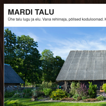
Skip
MARDI TALU
to
content
Ühe talu lugu ja elu. Vana rehimaja, põlised kodulooma