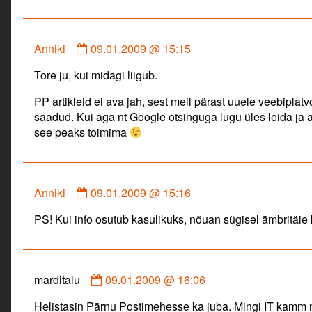
on
Comment
Anniki
09.01.2009 @ 15:15
by
Tore ju, kui midagi liigub.
Anniki
published
PP artikleid ei ava jah, sest meil pärast uuele veebipla
on
saadud. Kui aga nt Google otsinguga lugu üles leida ja 
see peaks toimima
Comment
Anniki
09.01.2009 @ 15:16
by
PS! Kui info osutub kasulikuks, nõuan sügisel ämbritäi
Anniki
published
on
Comment
marditalu
09.01.2009 @ 16:06
by
Helistasin Pärnu Postimehesse ka juba. Mingi IT kamm ne
marditalu