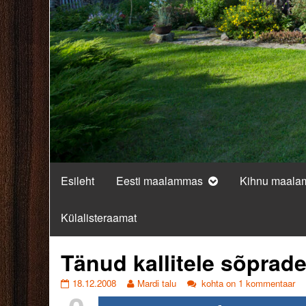
Esileht
Eesti maalammas
Kihnu maal
Külalisteraamat
Tänud kallitele sõprade
Tänud
Read
Tänud
18.12.2008
Mardi talu
kohta on 1 kommentaar
kallitele
more
kallitele