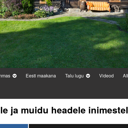
ammas
Eesti maakana
Talu lugu
Videod
A
le ja muidu headele inimestel