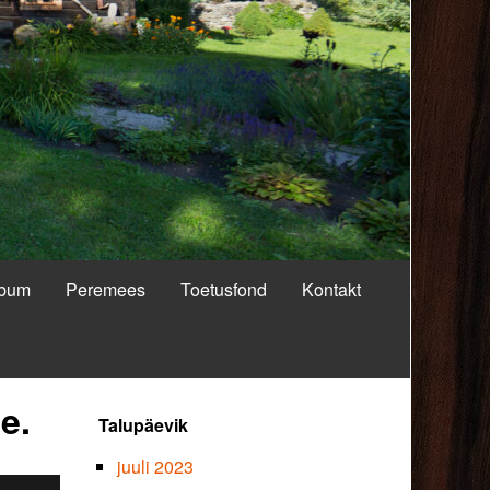
lbum
Peremees
Toetusfond
Kontakt
Primary
e.
Talupäevik
Sidebar
juuli 2023