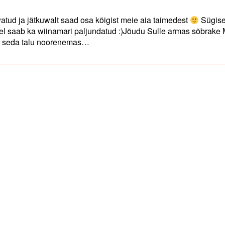
atud ja jätkuwalt saad osa kõigist meie aia taimedest
Sügise
 saab ka wiinamari paljundatud :)Jõudu Sulle armas sõbrake 
 ka seda talu noorenemas…