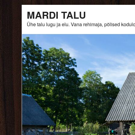
Skip
MARDI TALU
to
content
Ühe talu lugu ja elu. Vana rehimaja, põlised ko