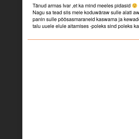
by
Tänud armas Ivar ,et ka mind meeles pidasid
Ingrid
Nagu sa tead siis meie koduwäraw sulle alati aw
published
panin sulle põõsasmaraneid kaswama ja kewadel
on
talu uuele elule aitamises -poleks sind poleks