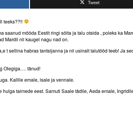
Tweet
l teeks??!!
a saanud mööda Eestit ringi sõita ja talu otsida , poleks ka Mar
ad Mardil nii kaugel nagu nad on.
 t sellina habras tantsijanna ja nii usinalt talutööd teeb! Ja se
ig Olegiga…. tänud!
. Kallile emale, isale ja vennale.
 hulga taimede eest. Samuti Saale tädile, Aeda emale, Ingridile