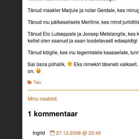
Tänud maakler Marjule ja notar Gerdale, kes minu
Tänud mu päikeselisele Meriline, kes mind juriidilis
Tänud Elo Lutseppale ja Joosep Metslangile, kes k
kellet olen saanud ja saan loodetavasti edaspidigi
Tänud kõigile, kes mu tegemistele kaasaelate, tun
Sai üsna pühalik.
Eks nimekiri täieneb vaikselt. 
on.
Categories
Talu
Navigeerimine
Previous
Minu naabrid.
post:
1 kommentaar
Comment
Ingrid
27.12.2008 @ 22:49