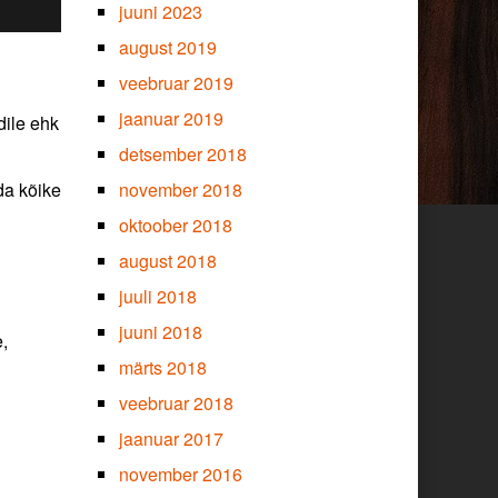
juuni 2023
august 2019
veebruar 2019
jaanuar 2019
dile ehk
detsember 2018
da kõike
november 2018
oktoober 2018
august 2018
juuli 2018
juuni 2018
,
märts 2018
veebruar 2018
jaanuar 2017
november 2016