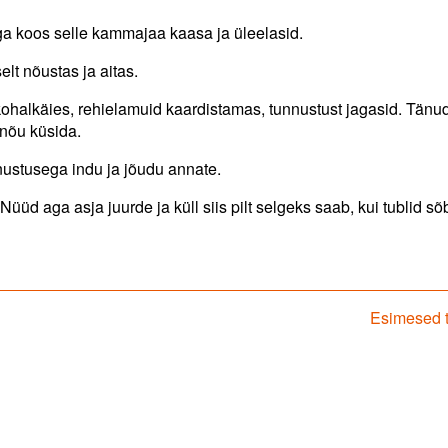
ga koos selle kammajaa kaasa ja üleelasid.
elt nõustas ja aitas.
ohalkäies, rehielamuid kaardistamas, tunnustust jagasid. Tänud
 nõu küsida.
nustusega indu ja jõudu annate.
Nüüd aga asja juurde ja küll siis pilt selgeks saab, kui tublid s
Next
Esimesed t
post: