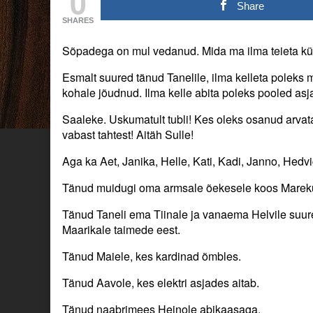
0
sõpradele
posts
sõpradele
Share
ja
by
ja
SHARES
muidu
the
muidu
headele
author
headele
Sõpadega on mul vedanud. Mida ma ilma teieta kül
inimestele.
of
inimestele.
published
Tänud
Esmalt suured tänud Tanelile, ilma kelleta poleks m
on
kallitele
sõpradele
kohale jõudnud. Ilma kelle abita poleks pooled asj
ja
muidu
Saaleke. Uskumatult tubli! Kes oleks osanud arvata,e
headele
vabast tahtest! Aitäh Sulle!
inimestele.,
Aga ka Aet, Janika, Helle, Kati, Kadi, Janno, Hedv
Tänud muidugi oma armsale õekesele koos Marekuga
Tänud Taneli ema Tiinale ja vanaema Helvile suure
Maarikale taimede eest.
Tänud Maiele, kes kardinad õmbles.
Tänud Aavole, kes elektri asjades aitab.
Tänud naabrimees Heinole abikaasaga.