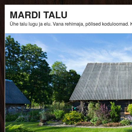
Skip
MARDI TALU
to
content
Ühe talu lugu ja elu. Vana rehimaja, põlised kodulooma