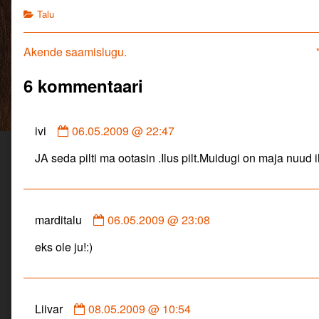
published
ta
Categories
Talu
on
on
–
Mardi
Navigeerimine
Previous
Akende saamislugu.
talu
post:
2009
6 kommentaari
mai.,
Comment
ivi
06.05.2009 @ 22:47
by
JA seda pilti ma ootasin .Ilus pilt.Muidugi on maja nuud il
ivi
published
on
Comment
marditalu
06.05.2009 @ 23:08
by
eks ole ju!:)
marditalu
published
on
Comment
Liivar
08.05.2009 @ 10:54