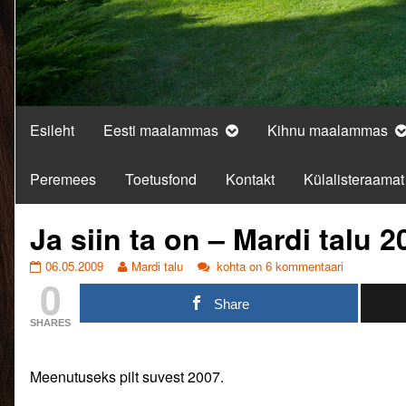
Esileht
Eesti maalammas
Kihnu maalammas
Peremees
Toetusfond
Kontakt
Külalisteraamat
Ja siin ta on – Mardi talu 2
Ja
Read
Ja
06.05.2009
Mardi talu
kohta on 6 kommentaari
0
siin
more
siin
ta
posts
ta
Share
on
by
on
SHARES
–
the
–
Mardi
author
Mardi
talu
of
talu
Meenutuseks pilt suvest 2007.
2009
Ja
2009
mai.
siin
mai.