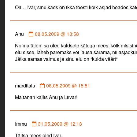
by
Oii… Ivar, sinu käes on ikka tõesti kõik asjad heades kä
Liivar
published
on
Comment
Anu
08.05.2009 @ 13:58
by
No ma ütlen, sa oled kuldsete kätega mees, kõik mis sinu
Anu
elu sisse, läheb paremaks või lausa särama, nii asjadku
published
Jätka samas vaimus ja sinu elu on “kulda väärt“
on
Comment
marditalu
08.05.2009 @ 15:51
by
Ma tänan kallis Anu ja Liivar!
marditalu
published
on
Comment
Immu
31.05.2009 @ 12:13
by
Täitsa mees oled Ivar.
Immu