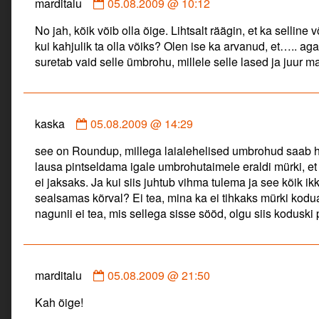
Comment
marditalu
05.08.2009 @ 10:12
by
No jah, kõik võib olla õige. Lihtsalt räägin, et ka sellin
marditalu
kui kahjulik ta olla võiks? Olen ise ka arvanud, et….. ag
published
suretab vaid selle ümbrohu, millele selle lased ja juur
on
Comment
kaska
05.08.2009 @ 14:29
by
see on Roundup, millega laialehelised umbrohud saab hä
kaska
lausa pintseldama igale umbrohutaimele eraldi mürki, et 
published
ei jaksaks. Ja kui siis juhtub vihma tulema ja see kõik
on
sealsamas kõrval? Ei tea, mina ka ei tihkaks mürki kodu
nagunii ei tea, mis sellega sisse sööd, olgu siis kodusk
Comment
marditalu
05.08.2009 @ 21:50
by
Kah õige!
marditalu