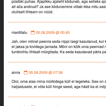
püsibki puhas. Ajapikku ajaleht kõduneb, aga selleks a
all alla andnud? Ja see kõdunemine võtab ikka mitu aast
oluliselt lihtsam on nüüd.
Comment
marditalu
05.08.2009 @ 00:45
by
Jah, olen mõnel peenra seda nippi isegi kasutanud, kui k
marditalu
ei jaksa ja kividega jamada. Mõni on kõik oma peenrad n
published
tumbrohtu lihtsalt mürgitada. Ka seda kasutavad päris pa
on
Comment
anna
05.08.2009 @ 07:36
by
Oioi, oma aias mina mürkidega küll ei tegeleks. See on a
anna
haljastusele, ei võta küll hinge seest, aga hästi ka ei mõj
published
on