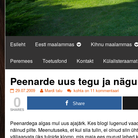
Esileht
Eesti maalammas
Kihnu maalammas
Peremees
Toetusfond
Kontakt
Külalisteraamat
Peenarde uus tegu ja nägu
Peenarde
Read
Peenarde
29.07.2009
Mardi talu
kohta on 11 kommentaari
0
uus
more
uus
tegu
posts
tegu
Share
ja
by
ja
SHARES
nägu.
the
nägu.
published
author
Peenardega algas mul uus ajajärk. Kes blogi lugenud vaa
on
of
Peenarde
näinud pilte. Meenutuseks, et kui siia tulin, ei olnud siin üh
uus
väljaarvata üks tulpide klomp, mis maja ees murust lehed k