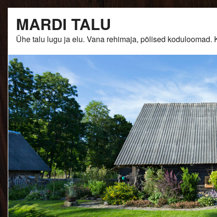
Skip
MARDI TALU
to
content
Ühe talu lugu ja elu. Vana rehimaja, põlised kodulooma