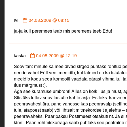
Comment
ivi
04.08.2009 @ 08:15
by
ja-ja kull peremees teab mis peremees teeb.Edu!
ivi
published
on
Comment
kaska
04.08.2009 @ 12:19
by
Soovitan: minule ka meeldivad sirged puhtaks rohitud pe
kaska
nende vahel Eriti veel meeldib, kui taimed on ka istutatud no
published
meeldib kogu seda kompotti vaadata pärast vihma kui t
on
ilus märgmust :).
Aga see kuramuse umbrohi! Alles on kõik ilus ja must, a
Siis üks tuttav soovitas ulle kahte asja. Esiteks: kaeva
peenravahest ära, pane vahesse kas peenravaip (selline
tule, aiapoest saab) või lihtsalt mitmekordselt ajalehte – 
peenravaheks. Paar paksu Postimeest otsakuti nt. Ja siis
kinni. Paari rohimiskorraga saab puhtaks see pealmine mu