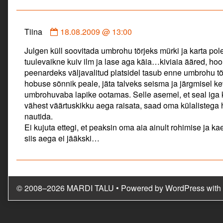
published
on
Comment
Tiina
18.08.2009 @ 13:00
by
Julgen küll soovitada umbrohu tõrjeks mürki ja karta pol
Tiina
tuulevaikne kuiv ilm ja lase aga käia…kiviaia ääred, ho
published
peenardeks väljavalitud platsidel tasub enne umbrohu tõr
on
hobuse sõnnik peale, jäta talveks seisma ja järgmisel 
umbrohuvaba lapike ootamas. Selle asemel, et seal iga
vähest väärtuskikku aega raisata, saad oma külalistega 
nautida.
Ei kujuta ettegi, et peaksin oma aia ainult rohimise ja
siis aega ei jääkski…
© 2008–2026 MARDI TALU
• Powered by
WordPress
with