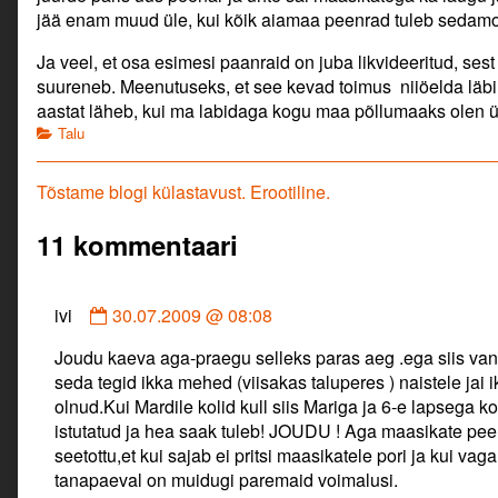
jää enam muud üle, kui kõik aiamaa peenrad tuleb sedamo
Ja veel, et osa esimesi paanraid on juba likvideeritud, ses
suureneb. Meenutuseks, et see kevad toimus niiöelda läbi
aastat läheb, kui ma labidaga kogu maa põllumaaks olen 
Categories
Talu
Navigeerimine
Previous
Tõstame blogi külastavust. Erootiline.
post:
11 kommentaari
Comment
ivi
30.07.2009 @ 08:08
by
Joudu kaeva aga-praegu selleks paras aeg .ega siis va
ivi
seda tegid ikka mehed (viisakas taluperes ) naistele jai
published
olnud.Kui Mardile kolid kull siis Mariga ja 6-e lapsega 
on
istutatud ja hea saak tuleb! JOUDU ! Aga maasikate pee
seetottu,et kui sajab ei pritsi maasikatele pori ja kui vaga
tanapaeval on muidugi paremaid voimalusi.