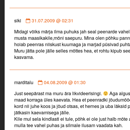
Comment
siki
31.07.2009 @ 02:31
by
Midagi võiks märja ilma puhuks jah seal peenarde vahel
siki
musta maasikakile,mõni saepuru. Mina olen põhku pann
published
hoiab peenras niiskust kuumaga ja marjad püsivad puht
on
Muru jätta pole jälle selles mõttes hea, et rohtu kipub see
kasvama.
Comment
marditalu
04.08.2009 @ 01:30
by
Just seepärast ma muru ära likvideerisingi.
Aga alguses
marditalu
maad korraga üles kaevata. Hea et peenradki jõudumööda
published
kord nii juhe koos ja jõud otsas, et hernes ja uba läksid 
on
jätkasin kaevamisega jälle.
Kile mul sela kindlasti ei tule, põhk ei ole just halb mõ
mulla tee vahel puhas ja silmale ilusam vaadata kah.