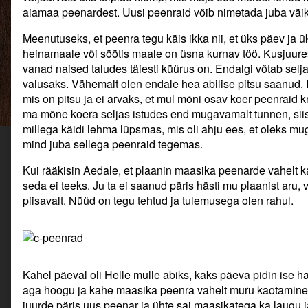
tegu
aiamaa peenardest. Uusi peenraid võib nimetada juba väi
ja
nägu.,
Meenutuseks, et peenra tegu käis ikka nii, et üks päev ja 
heinamaale või söötis maale on üsna kurnav töö. Kusjuure
vanad naised taludes täiesti küürus on. Endalgi võtab selja
valusaks. Vähemalt olen endale hea abilise pitsu saanud. I
mis on pitsu ja ei arvaks, et mul mõni osav koer peenraid kr
ma mõne koera seljas istudes end mugavamalt tunnen, siis 
millega käidi lehma lüpsmas, mis oli ahju ees, et oleks mu
mind juba sellega peenraid tegemas.
Kui rääkisin Aedale, et plaanin maasika peenarde vahelt k
seda ei teeks. Ju ta ei saanud päris hästi mu plaanist aru, 
piisavalt. Nüüd on tegu tehtud ja tulemusega olen rahul.
Kahel päeval oli Helle mulle abiks, kaks päeva pidin ise 
aga hoogu ja kahe maasika peenra vahelt muru kaotamine l
juurde päris uus peenar ja ühte sai maasikatega ka laugu 