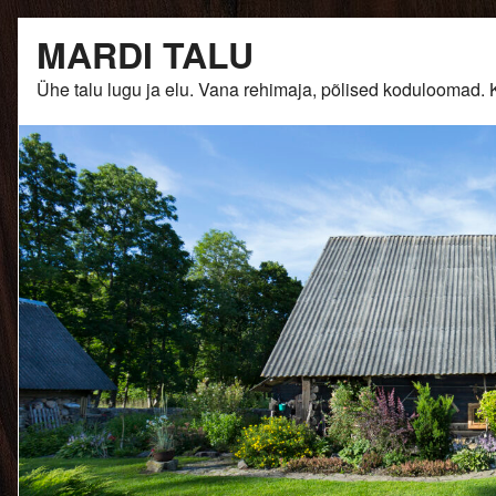
Skip
MARDI TALU
to
content
Ühe talu lugu ja elu. Vana rehimaja, põlised kodulooma