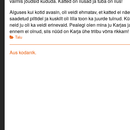
valmis jõudsid kududa. Katted on ilusad ja tuba on ilus!
Alguses kui kotid avasin, oli veidi ehmatav, et katted ei näe
saadetud piltidel ja kuskilt oli lilla toon ka juurde tulnud. K
neid ju oli ka veidi erinevaid. Pealegi olen mina ju Karjas j
ennem ei olnud, siis nüüd on Karja ühe triibu võrra rikkam!
Categories
Talu
Navigeerimine
Previous
Aus kodanik.
post: