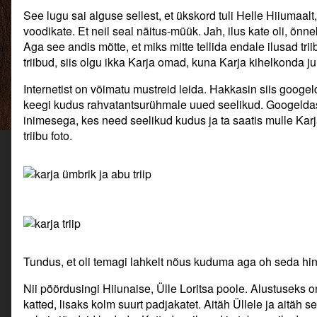
Uued
See lugu sai alguse sellest, et ükskord tuli Helle Hiiumaalt
voodi-
voodikate. Et neil seal näitus-müük. Jah, ilus kate oli, õnne
ja
padjakatted.,
Aga see andis mõtte, et miks mitte tellida endale ilusad trii
triibud, siis olgu ikka Karja omad, kuna Karja kihelkonda ju
Internetist on võimatu mustreid leida. Hakkasin siis googe
keegi kudus rahvatantsurühmale uued seelikud. Googeldasi
inimesega, kes need seelikud kudus ja ta saatis mulle Karj
triibu foto.
Tundus, et oli temagi lahkelt nõus kuduma aga oh seda hind
Nii pöördusingi Hiiunaise, Ülle Loritsa poole. Alustuseks
katted, lisaks kolm suurt padjakatet. Aitäh Üllele ja aitäh s