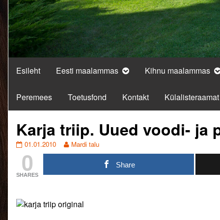
Esileht
Eesti maalammas
Kihnu maalammas
Peremees
Toetusfond
Kontakt
Külalisteraamat
Karja triip. Uued voodi- ja 
Karja
Read
01.01.2010
Mardi talu
0
triip.
more
Uued
posts
Share
voodi-
by
SHARES
ja
the
padjakatted.
author
published
of
on
Karja
triip.