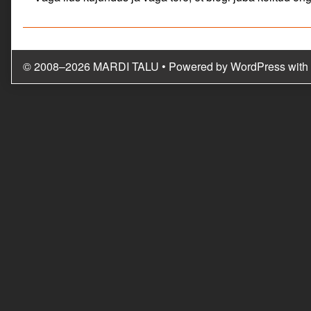
anna
published
on
© 2008–2026 MARDI TALU
• Powered by
WordPress
with