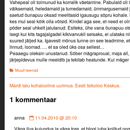
Vahepeal oli toimunud ka korralik väetamine. Pabulaid oli
väiksemaid, heledamaid ja tumedamaid, ümmargusemaid j
saetud õunapuu oksad meelitasid igausugu sõpru kohale. H
kes mul seal kõik olla võisid. Kindel aga see, et need ei oln
põder seal uhkelt jalutanud. Esiteks, ühe vana õunapuu otsa
isegi kui kits tagajalgadel kikivarvukil seisaks, ei ulataks n
suured jäljed ka. Igavesti mõnus tunne on see teadmine, e
linnud, loomad….. et sa oled üks osa sellest…
Peaaegu oleksin unustanud. Sõber mägraproual, maja all,
järjepidevus mulle meeldib ja tekitab heatunde. Kui mäger
Categories
Muud teemad
Navigeerimine
Previous
Mardi talu kohalooline uurimus. Eesti Isikoloo Keskus.
post:
1 kommentaar
Comment
anna
11.04.2010 @ 20:10
by
Väga ilus kujundus ja väga tore, et blogi juba kolitud o