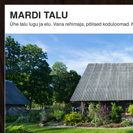
Skip
MARDI TALU
to
content
Ühe talu lugu ja elu. Vana rehimaja, põlised kodulooma