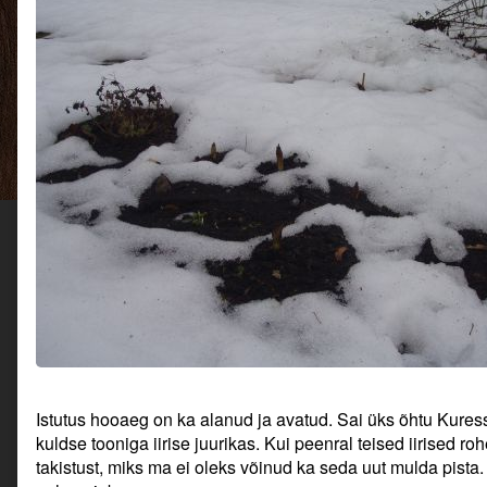
Istutus hooaeg on ka alanud ja avatud. Sai üks õhtu Kuress
kuldse tooniga iirise juurikas. Kui peenral teised iirised ro
takistust, miks ma ei oleks võinud ka seda uut mulda pista.