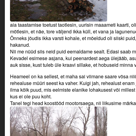
aia taastamise toetust taotlesin, uurisin maaameti kaarti, o
mõtlesin, et näe, tore väljend ikka küll, et vana ja lagune
Õnneks jõudis ikka varsti kohale, et mõeldud oli siiski pui
hakanud.
Nii me nüüd siis neid puid eemaldame sealt. Edasi saab m
Kevadel esimese asjana, kui peenardest aega ülejääb, as
auk sisse, kust tuleb üle kraavi sillake, et hobuseid minn
Heameel on ka sellest, et maha sai viimane saare võsa nii
rehealuse müüri seest ka vaher. Kuigi jah, rehealust enam 
ilma kõik puud, mis eelmiste elanike lohakusest või mille
kus ei ole puu koht.
Tanel tegi head koostööd mootorsaega, nii liikusime märka