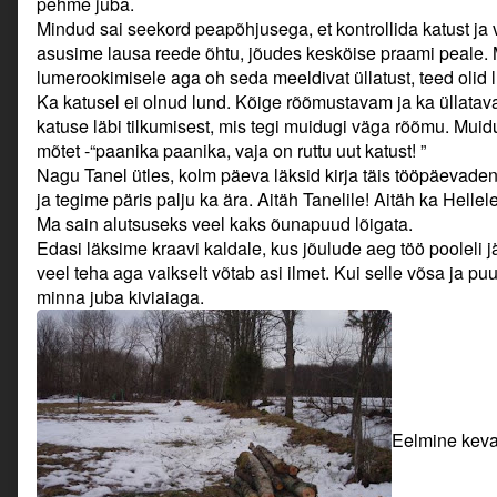
pehme juba.
Mindud sai seekord peapõhjusega, et kontrollida katust ja
asusime lausa reede õhtu, jõudes kesköise praami peale. 
lumerookimisele aga oh seda meeldivat üllatust, teed olid 
Ka katusel ei olnud lund. Kõige rõõmustavam ja ka üllatava
katuse läbi tilkumisest, mis tegi muidugi väga rõõmu. Muidu
mõtet -“paanika paanika, vaja on ruttu uut katust! ”
Nagu Tanel ütles, kolm päeva läksid kirja täis tööpäevaden
ja tegime päris palju ka ära. Aitäh Tanelile! Aitäh ka Hellele
Ma sain alutsuseks veel kaks õunapuud lõigata.
Edasi läksime kraavi kaldale, kus jõulude aeg töö pooleli jäi
veel teha aga vaikselt võtab asi ilmet. Kui selle võsa ja 
minna juba kiviaiaga.
Eelmine keva