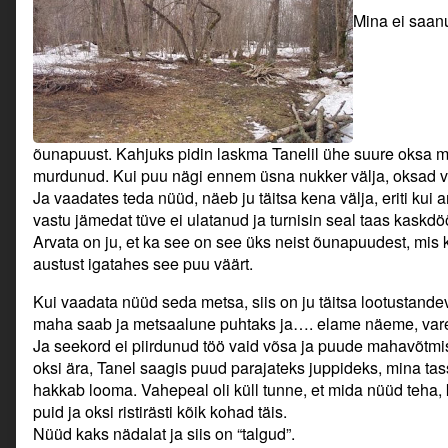
Mina ei saan
õunapuust. Kahjuks pidin laskma Tanelil ühe suure oksa m
murdunud. Kui puu nägi ennem üsna nukker välja, oksad va
Ja vaadates teda nüüd, näeb ju täitsa kena välja, eriti kui a
vastu jämedat tüve ei ulatanud ja turnisin seal taas kaskd
Arvata on ju, et ka see on see üks neist õunapuudest, mis k
austust igatahes see puu väärt.
Kui vaadata nüüd seda metsa, siis on ju täitsa lootustande
maha saab ja metsaalune puhtaks ja…. elame näeme, varem
Ja seekord ei piirdunud töö vaid võsa ja puude mahavõtm
oksi ära, Tanel saagis puud parajateks juppideks, mina ta
hakkab looma. Vahepeal oli küll tunne, et mida nüüd teha, k
puid ja oksi ristirästi kõik kohad täis.
Nüüd kaks nädalat ja siis on “talgud”.