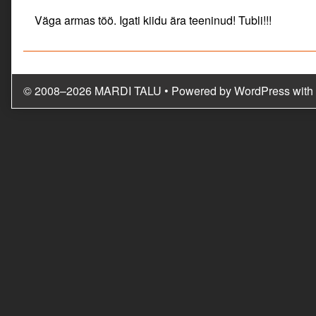
by
Väga armas töö. Igati kiidu ära teeninud! Tubli!!!
Maili
published
on
© 2008–2026 MARDI TALU
• Powered by
WordPress
with