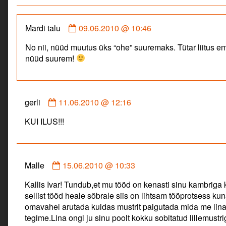
on
Comment
Mardi talu
09.06.2010 @ 10:46
by
No nii, nüüd muutus üks “ohe” suuremaks. Tütar liitus 
Mardi
nüüd suurem!
talu
published
on
Comment
gerli
11.06.2010 @ 12:16
by
KUI ILUS!!!
gerli
published
on
Comment
Malle
15.06.2010 @ 10:33
by
Kallis Ivar! Tundub,et mu tööd on kenasti sinu kambriga
Malle
sellist tööd heale sõbrale siis on lihtsam tööprotsess ku
published
omavahel arutada kuidas mustrit paigutada mida me lina
on
tegime.Lina ongi ju sinu poolt kokku sobitatud lillemustr