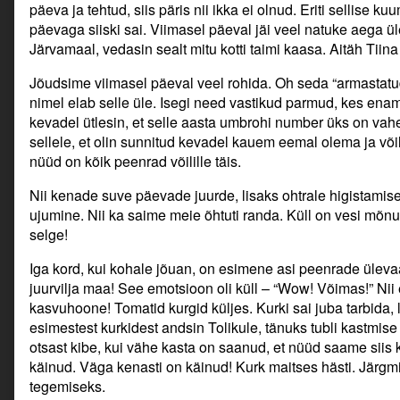
päeva ja tehtud, siis päris nii ikka ei olnud. Eriti sellise 
päevaga siiski sai. Viimasel päeval jäi veel natuke aega ü
Järvamaal, vedasin sealt mitu kotti taimi kaasa. Aitäh Tiina 
Jõudsime viimasel päeval veel rohida. Oh seda “armastatu
nimel elab selle üle. Isegi need vastikud parmud, kes enam
kevadel ütlesin, et selle aasta umbrohi number üks on vaher
sellele, et olin sunnitud kevadel kauem eemal olema ja võ
nüüd on kõik peenrad võilille täis.
Nii kenade suve päevade juurde, lisaks ohtrale higistamisel
ujumine. Nii ka saime meie õhtuti randa. Küll on vesi mõnu
selge!
Iga kord, kui kohale jõuan, on esimene asi peenrade ülev
juurvilja maa! See emotsioon oli küll – “Wow! Võimas!” Nii
kasvuhoone! Tomatid kurgid küljes. Kurki sai juba tarbida,
esimestest kurkidest andsin Tolikule, tänuks tubli kastmise
otsast kibe, kui vähe kasta on saanud, et nüüd saame siis
käinud. Väga kenasti on käinud! Kurk maitses hästi. Järgmi
tegemiseks.