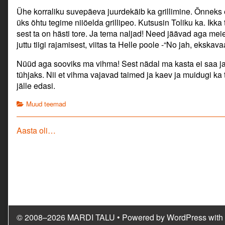
Ühe korraliku suvepäeva juurdekäib ka grillimine. Õnneks e
üks õhtu tegime niiöelda grillipeo. Kutsusin Toliku ka. Ikka 
sest ta on hästi tore. Ja tema naljad! Need jäävad aga meie
juttu tiigi rajamisest, viitas ta Helle poole -“No jah, ekskava
Nüüd aga sooviks ma vihma! Sest nädal ma kasta ei saa ja
tühjaks. Nii et vihma vajavad taimed ja kaev ja muidugi ka 
jälle edasi.
Categories
Muud teemad
Navigeerimine
Previous
Aasta oli…
post:
© 2008–2026 MARDI TALU
• Powered by
WordPress
with