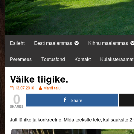
Esileht
Eesti maalammas
Kihnu maalammas
Peremees
Toetusfond
Kontakt
Külalisteraamat
Väike tiigike.
Väike
Read
13.07.2010
Mardi talu
0
tiigike.
more
published
posts
Share
on
by
SHARES
the
author
Jutt lühike ja konkreetne. Mida teeksite teie, kui saaksite 2
of
Väike
tiigike.,