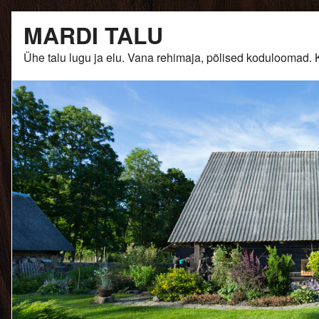
Skip
MARDI TALU
to
content
Ühe talu lugu ja elu. Vana rehimaja, põlised kodulooma