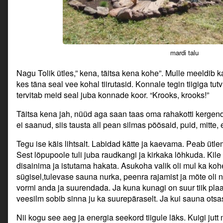
mardi talu
Nagu Tolik ütles,” kena, täitsa kena kohe”. Mulle meeldib ka
kes täna seal vee kohal tiirutasid. Konnale tegin tiigiga tut
tervitab meid seal juba konnade koor. “Krooks, krooks!”
Täitsa kena jah, nüüd aga saan taas oma rahakotti kergenda
ei saanud, siis tausta all pean silmas põõsaid, puid, mitte,
Tegu ise käis lihtsalt. Labidad kätte ja kaevama. Peab ütlem
Sest lõpupoole tuli juba raudkangi ja kirkaka lõhkuda. Kile 
disainima ja istutama hakata. Asukoha valik oli mul ka koh
sügisel,tulevase sauna nurka, peenra rajamist ja mõte oli 
vormi anda ja suurendada. Ja kuna kunagi on suur tiik plaa
veesilm sobib sinna ju ka suurepäraselt. Ja kui sauna otsa
Nii kogu see aeg ja energia seekord tiigule läks. Kuigi jutt 