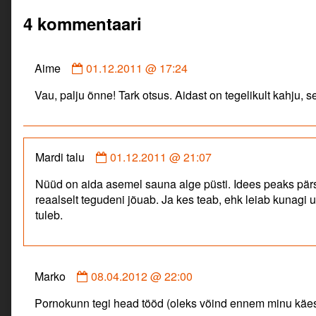
post:
post:
4 kommentaari
Comment
Aime
01.12.2011 @ 17:24
by
Vau, palju õnne! Tark otsus. Aidast on tegelikult kahju, se
Aime
published
on
Comment
Mardi talu
01.12.2011 @ 21:07
by
Nüüd on aida asemel sauna alge püsti. Idees peaks pärsi 
Mardi
reaalselt tegudeni jõuab. Ja kes teab, ehk leiab kunagi 
talu
tuleb.
published
on
Comment
Marko
08.04.2012 @ 22:00
by
Pornokunn tegi head tööd (oleks võind ennem minu käest
Marko