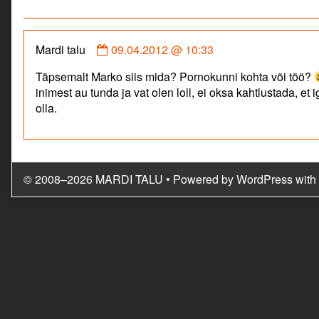
published
on
Comment
Mardi talu
09.04.2012 @ 10:33
by
Täpsemalt Marko siis mida? Pornokunni kohta või töö?
Mardi
inimest au tunda ja vat olen loll, ei oksa kahtlustada, et
talu
olla.
published
on
© 2008–2026 MARDI TALU
• Powered by
WordPress
with