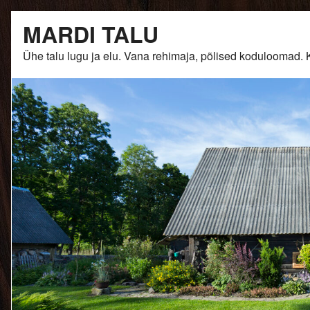
Skip
MARDI TALU
to
content
Ühe talu lugu ja elu. Vana rehimaja, põlised kodulooma