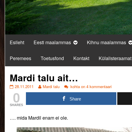
Esileht
Eesti maalammas
Kihnu maalammas
Peremees
Toetusfond
Kontakt
Külalisteraamat
Mardi talu ait…
Mardi
Read
Mardi
28.11.2011
Mardi talu
kohta on 4 kommentaari
0
talu
more
talu
ait…
posts
ait…
Share
published
by
SHARES
on
the
author
…. mida Mardil enam ei ole.
of
Mardi
talu