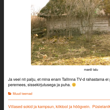
mardi talu
Ja veel nii palju, et mina enam Tallinna TV-d rahastama ei 
peremees, sissekirjutusega ja puha.
Categories
Muud teemad
Navigeerimine
Previous
Next
Villased sokid ja kampsun, kiiktool ja hõõgvein.
Püsielani