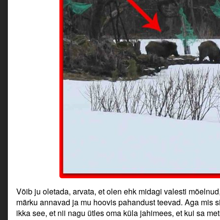
Võib ju oletada, arvata, et olen ehk midagi valesti mõelnud
märku annavad ja mu hoovis pahandust teevad. Aga mis sii
ikka see, et nii nagu ütles oma küla jahimees, et kui sa m