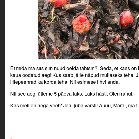
Et mida ma siis siin nüüd öelda tahtsin?! Seda, et käes on
kaua oodatud aeg! Kus saab jälle näpud mullaseks teha. J
lillepeenrad ka korda teha. Nii esimese lihvi anda.
Nii see aeg, ütleme 5 päeva läks. Läks hästi. Olen rahul.
Kas meil on aega veel? Jaa, juba varsti! Auuu, Mardi, ma t