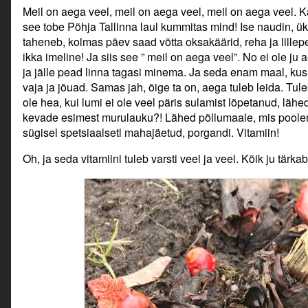
Meil on aega veel, meil on aega veel, meil on aega veel. K
see tobe Põhja Tallinna laul kummitas mind! Ise naudin, ü
taheneb, kolmas päev saad võtta oksakäärid, reha ja lillep
ikka imeline! Ja siis see ” meil on aega veel”. No ei ole j
ja jälle pead linna tagasi minema. Ja seda enam maal, kus
vaja ja jõuad. Samas jah, õige ta on, aega tuleb leida. Tule
ole hea, kui lumi ei ole veel päris sulamist lõpetanud, lä
kevade esimest murulauku?! Lähed põllumaale, mis poolenis
sügisel spetsiaalsetl mahajäetud, porgandi. Vitamiin!
Oh, ja seda vitamiini tuleb varsti veel ja veel. Kõik ju tärkab