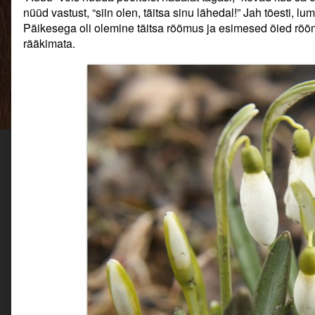
kas
Auuu
nüüd vastust, “siin olen, täitsa sinu lähedal!” Jah tõesti, l
meil
ehk
Päikesega oli olemine täitsa rõõmus ja esimesed õied rõõm
on
kui
rääkimata.
aega
sa
veel?!
elad
published
metsas
on
ehk
kas
meil
on
aega
veel?!,