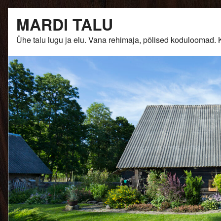
Skip
MARDI TALU
to
content
Ühe talu lugu ja elu. Vana rehimaja, põlised kodulooma