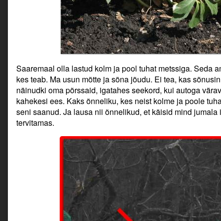
Saaremaal olla lastud kolm ja pool tuhat metssiga. Seda amet
kes teab. Ma usun mõtte ja sõna jõudu. Ei tea, kas sõnusin 
näinudki oma põrssaid, igatahes seekord, kui autoga vära
kahekesi ees. Kaks õnneliku, kes neist kolme ja poole tuh
seni saanud. Ja lausa nii õnnelikud, et käisid mind jumala 
tervitamas.