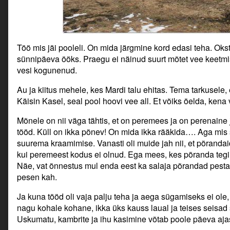
Töö mis jäi pooleli. On mida järgmine kord edasi teha. Okste
sünnipäeva ööks. Praegu ei näinud suurt mõtet vee keetmis
vesi kogunenud.
Au ja kiitus mehele, kes Mardi talu ehitas. Tema tarkusele,
Käisin Kasel, seal pool hoovi vee all. Et võiks öelda, kena 
Mõnele on nii väga tähtis, et on peremees ja on perenaine 
tööd. Küll on ikka põnev! On mida ikka rääkida…. Aga mis 
suurema kraamimise. Vanasti oli muide jah nii, et põrandai
kui peremeest kodus ei olnud. Ega mees, kes põranda tegi
Näe, vat õnnestus mul enda eest ka salaja põrandad pesta. 
pesen kah.
Ja kuna tööd oli vaja palju teha ja aega sügamiseks ei ole, 
nagu kohale kohane, ikka üks kauss laual ja teises seisad 
Uskumatu, kambrite ja ihu kasimine võtab poole päeva aj