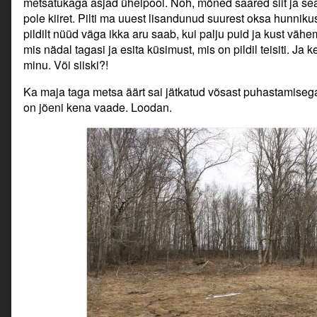
metsatukaga asjad ühelpool. Noh, mõned saared siit ja sea
pole kiiret. Pilti ma uuest lisandunud suurest oksa hunniku
pildilt nüüd väga ikka aru saab, kui palju puid ja kust vähem
mis nädal tagasi ja esita küsimust, mis on pildil teisiti. Ja
minu. Või siiski?!
Ka maja taga metsa äärt sai jätkatud võsast puhastamisega
on jõeni kena vaade. Loodan.