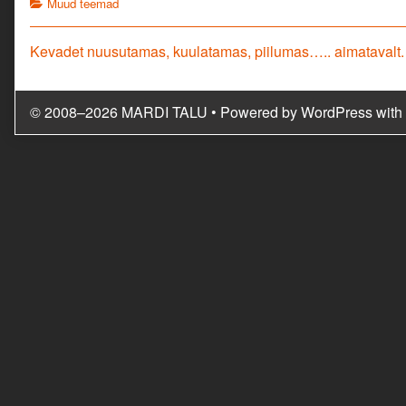
Categories
Muud teemad
Navigeerimine
Previous
Kevadet nuusutamas, kuulatamas, piilumas….. aimatavalt.
post:
© 2008–2026 MARDI TALU
• Powered by
WordPress
with