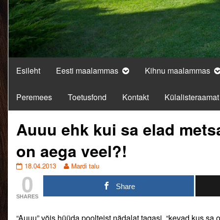
Esileht
Eesti maalammas
Kihnu maalammas
Peremees
Toetusfond
Kontakt
Külalisteraamat
Auuu ehk kui sa elad mets
on aega veel?!
Auuu
Read
18.04.2013
Mardi talu
0
ehk
more
kui
posts
Share
sa
by
SHARES
elad
the
metsas
author
“Auuu” võis hüüda poolteist nädalat tagasi, “kevad kus sa ol
ehk
of