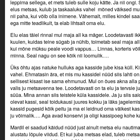
leppima sellega, et mets tuleb sulle koju kätte. Ja nii ongi
elus metsas, kulub ja taskaaluks vahel mõned väiksed mur
nii paha, kui võib olla inimene. Vähemalt, milles kindel saa
ega mitte teadlikult, ta elab lihtsalt oma elu.
Elu elas täiel rinnal mul maja all ka mäger. Loodetavasti i
kuulen, kuidas teine sügab ja nühib, toimetab seal maja all
kui mõne müksu peale voodi vappus… Linnas, korteris võiks
minna. Seal nagu on see kõik nii loomulik….
Üks õhtu ajas natuke hulluks aga kasside jube kisa küll. Kis
vahel. Ehmatasin ära, et mis mu kassidel nüüd siis lahti on.
sellisest kisast ise sama ehmunud. Mul on õues akna alla 
valis ju metsavenna tee. Loodetavasti on ta elu ja tervsie j
süüa. Mina annan siis teistele küla kassidele. Ja ju siis sa
olevat kassi, seal toidukausi juures kokku ja läks jagelemi
kassid pugesid kõik peitu ja ma ei leidnud oma väikest kass
ju võimalik…. Aga avad konservi ja oligi kassipoeg kohe k
Mardil ei saadud käidud nüüd just ainult metsa elu nautim
alustatu lõpule viidud. Et kui juba metsas elad, tuleb mets