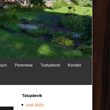
lbum
Peremees
Toetusfond
Kontakt
Primary
Talupäevik
Sidebar
juuli 2023