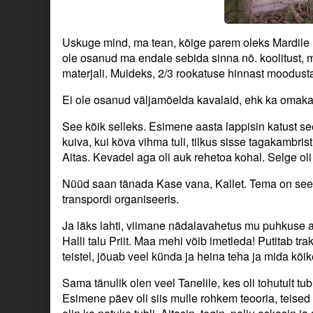
Uskuge mind, ma tean, kõige parem oleks Mardile roo
ole osanud ma endale sebida sinna nö. koolitust, 
materjali. Muideks, 2/3 rookatuse hinnast moodust
Ei ole osanud väljamõelda kavalaid, ehk ka omakasu
See kõik selleks. Esimene aasta lappisin katust se
kuiva, kui kõva vihma tuli, tilkus sisse tagakambris
Aitas. Kevadel aga oli auk rehetoa kohal. Selge oli
Nüüd saan tänada Kase vana, Kallet. Tema on see 
transpordi organiseeris.
Ja läks lahti, viimane nädalavahetus mu puhkuse a
Halli talu Priit. Maa mehi võib imetleda! Putitab tr
teistel, jõuab veel künda ja heina teha ja mida kõik
Sama tänulik olen veel Tanelile, kes oli tohutult tu
Esimene päev oli siis mulle rohkem teooria, teise