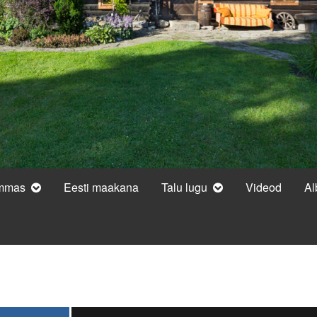
ammas
Eesti maakana
Talu lugu
Videod
A