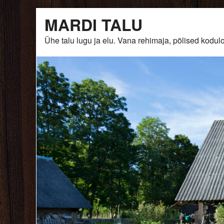
Skip
MARDI TALU
to
content
Ühe talu lugu ja elu. Vana rehimaja, põlised ko