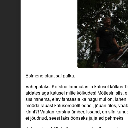
Esimene plaat sai paika.
Vahepalaks. Korstna lammutas ja katusel kõlkus Ta
aidates aga katusel mitte kõlkudes! Mõtlesin siis, e
siis minema, elav fantaasia ka nagu mul on, lähen
mööda rauast katuseredelit edasi, jõuan üles, vaat
kinni?! Vaatan korstna ümber, issand, on siin kuh
ei jõudnud, seest läks õõnsaks ja jalad pehmeks.