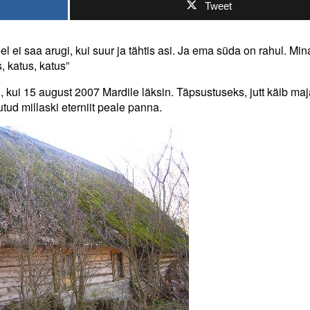
Tweet
el ei saa arugi, kui suur ja tähtis asi. Ja ema süda on rahul. Mi
s, katus, katus”
, kui 15 august 2007 Mardile läksin. Täpsustuseks, jutt käib maj
utud millaski eterniit peale panna.