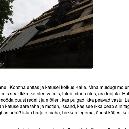
nel. Korstna ehitas ja katusel kõlkus Kalle. Mina muidugi mõle
t mis seal ikka, korsten valmis, tuleb minna üles, ära lubjata. H
 mööda puust redelit ja mõtlen, kas pulgad ikka peavad vastu. 
an katuse ääre taha ja mõtlen, issand, kas see ikka peab siin ta
ugi astuda?! Istun harjale maha, hakkan tegema, ühest küljest k