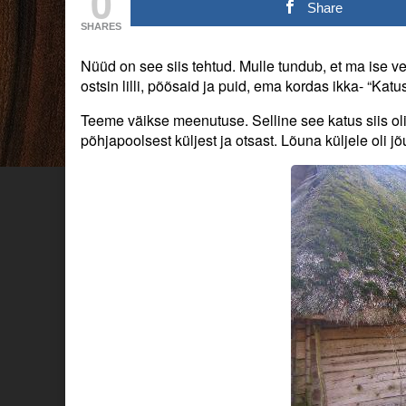
0
on
posts
Share
by
SHARES
the
author
Nüüd on see siis tehtud. Mulle tundub, et ma ise ve
of
Katus.,
ostsin lilli, põõsaid ja puid, ema kordas ikka- “Katu
Teeme väikse meenutuse. Selline see katus siis oli
põhjapoolsest küljest ja otsast. Lõuna küljele oli jõ