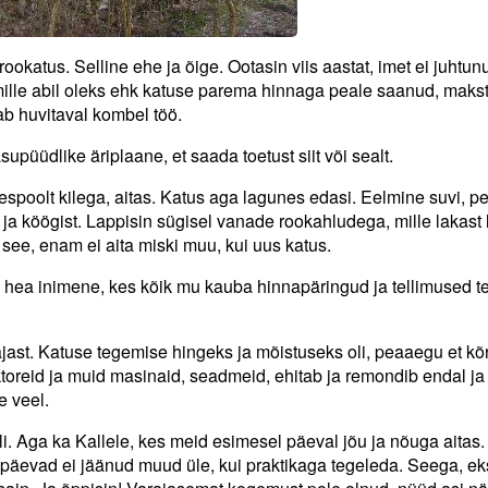
katus. Selline ehe ja õige. Ootasin viis aastat, imet ei juhtunu
mille abil oleks ehk katuse parema hinnaga peale saanud, maks
ab huvitaval kombel töö.
püüdlike äriplaane, et saada toetust siit või sealt.
espoolt kilega, aitas. Katus aga lagunes edasi. Eelmine suvi, p
t ja köögist. Lappisin sügisel vanade rookahludega, mille lakast 
 see, enam ei aita miski muu, kui uus katus.
hea inimene, kes kõik mu kauba hinnapäringud ja tellimused te
jast. Katuse tegemise hingeks ja mõistuseks oli, peaaegu et kõ
aktoreid ja muid masinaid, seadmeid, ehitab ja remondib endal ja 
e veel.
bli. Aga ka Kallele, kes meid esimesel päeval jõu ja nõuga aitas.
d päevad ei jäänud muud üle, kui praktikaga tegeleda. Seega, e