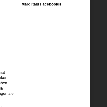
Mardi talu Facebookis
mat
akkan
Lähen
ga
augemale