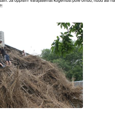
ja sain. Ja õppisin! Varajasemat kogemust pole olnud, nüüd asi nä
?!