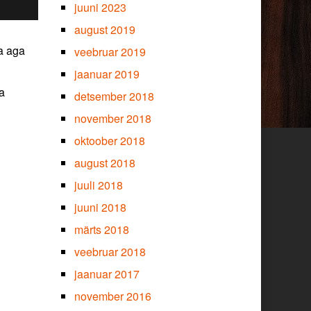
juuni 2023
august 2019
na aga
veebruar 2019
jaanuar 2019
a
detsember 2018
november 2018
oktoober 2018
august 2018
juuli 2018
juuni 2018
märts 2018
veebruar 2018
jaanuar 2017
november 2016