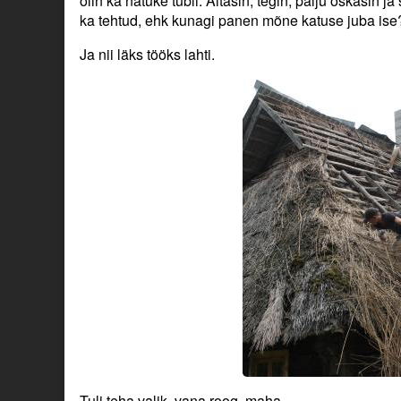
olin ka natuke tubli. Aitasin, tegin, palju oskasin 
ka tehtud, ehk kunagi panen mõne katuse juba ise
Ja nii läks tööks lahti.
Tuli teha valik, vana roog, maha.