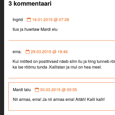
3 kommentaari
Comment
Ingrid
16.01.2015 @ 07:38
by
Ilus ja huwitaw Mardi elu
Ingrid
published
on
Comment
ema.
29.03.2015 @ 18:46
by
Kui mõtted on positiivsed näeb silm ilu ja hing tunneb 
ema.
ka ise rõõmu tunda .Kallistan ja mul on hea meel.
published
on
Comment
Mardi talu
30.03.2015 @ 00:35
by
Nii armas, ema! Ja nii armas ema! Aitäh! Kalli kalli!
Mardi
talu
published