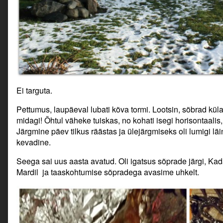
Ei targuta.
Pettumus, laupäeval lubati kõva tormi. Lootsin, sõbrad küla
midagi! Õhtul väheke tuiskas, no kohati isegi horisontaalis
Järgmine päev tilkus räästas ja ülejärgmiseks oli lumigi läin
kevadine.
Seega sai uus aasta avatud. Oli igatsus sõprade järgi, Kad
Mardil ja taaskohtumise sõpradega avasime uhkelt.