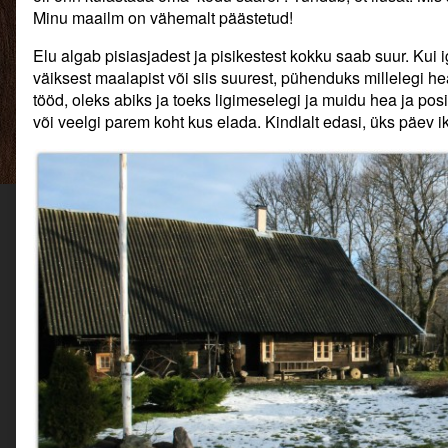
maailma!,
Minu maailm on vähemalt päästetud!
Elu algab pisiasjadest ja pisikestest kokku saab suur. Kui
väiksest maalapist või siis suurest, pühenduks millelegi he
tööd, oleks abiks ja toeks ligimeselegi ja muidu hea ja posi
või veelgi parem koht kus elada. Kindlalt edasi, üks päev 