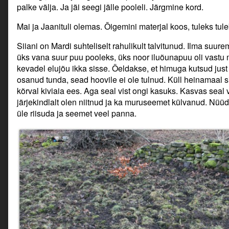
palke välja. Ja jäi seegi jälle pooleli. Järgmine kord.
Mai ja Jaanituli olemas. Õigemini materjal koos, tuleks tul
Siiani on Mardi suhteliselt rahulikult talvitunud. Ilma suu
üks vana suur puu pooleks, üks noor iluõunapuu oli vastu
kevadel elujõu ikka sisse. Öeldakse, et himuga kutsud just 
osanud tunda, sead hoovile ei ole tulnud. Küll heinamaal 
kõrval kiviaia ees. Aga seal vist ongi kasuks. Kasvas seal
järjekindlalt olen niitnud ja ka muruseemet külvanud. Nüü
üle riisuda ja seemet veel panna.