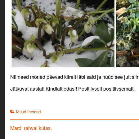
Nii need mõned päevad kiirelt läbi said ja nüüd see jutt siin
Jätkuvat aastat! Kindlalt edasi! Positiivselt positiivsemalt!
Categories
Muud teemad
Navigeerimine
Previous
Mardi rahval külas.
post: