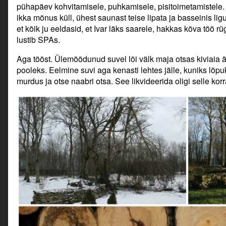
pühapäev kohvitamisele, puhkamisele, pisitoimetamistele.
ikka mõnus küll, ühest saunast teise lipata ja basseinis lig
et kõik ju eeldasid, et Ivar läks saarele, hakkas kõva töö r
lustib SPAs.
Aga tööst. Ülemöödunud suvel lõi välk maja otsas kiviaia ä
pooleks. Eelmine suvi aga kenasti lehtes jälle, kuniks lõp
murdus ja otse naabri otsa. See likvideerida oligi selle kor