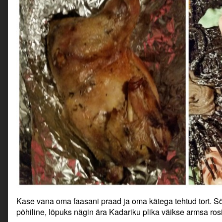
Kase vana oma faasani praad ja oma kätega tehtud tort. Sö
põhiline, lõpuks nägin ära Kadariku plika väikse armsa ro