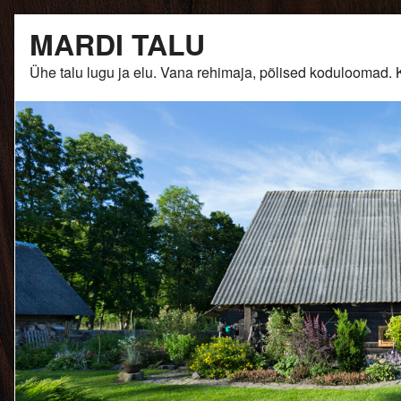
Skip
MARDI TALU
to
content
Ühe talu lugu ja elu. Vana rehimaja, põlised kodulooma