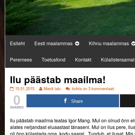
Esileht
Eesti maalammas
Kihnu maalammas
Peremees
Toetusfond
Kontakt
Külalisteraamat
Ilu päästab maailma!
Ilu
Read
Ilu
15.01.2015
Mardi talu
kohta on 3 kommentaari
0
päästab
more
päästab
maailma!
posts
maailma!
Share
published
by
SHARES
on
the
author
Ilu päästab maailma teatas Igor Mang. Mul on olnud õnn elu
of
Ilu
alates neljandast eluaastast tänaseni. Mul on ilus pere, i
päästab
oli õnn külastada oma kodu saarel . Tundub, et ilusat. Mi