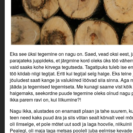
Eks see üksi tegemine on nagu on. Saed, vead oksi eest, j
parajateks juppideks, et järgmine kord oleks üks töö vähe
vaid saaks kohe kirvega tegutseda. Tagatipuks tuleb ise end 
töö kiidab niigi tegijat. Eriti kui tegijal selg haige. Eks te
jõuludest saati kange ja valukiired löövad siia sinna. Aga 
jääda ja tegemised tegemiseta. Me kunagi saame vist kõik
haigemaks, seekordne puude tegemine oleks olnud nagu pe
ikka parem ravi on, kui liikumine?!
Nagu ikka, alustades on enamasti plaan ja tahe suurem, kui
teen need kaks puud ära ja siis võtan sealt kõrvalt veel mõ
oli ilmselge, et pole mõtet uut sodi ja laga hoovile, niikuini
Pealegi, oli maja taga metsas pooleli juba eelmise kevade t