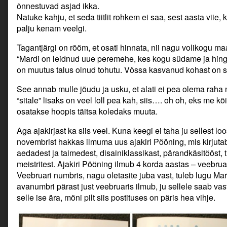
õnnestuvad asjad ikka.
Natuke kahju, et seda tiitlit rohkem ei saa, sest aasta viie,
palju kenam veelgi.
Tagantjärgi on rõõm, et osati hinnata, nii nagu volikogu m
“Mardi on leidnud uue peremehe, kes kogu südame ja hin
on muutus talus olnud tohutu. Võssa kasvanud kohast on 
See annab mulle jõudu ja usku, et alati ei pea olema raha n
“sitale” lisaks on veel loll pea kah, siis…. oh oh, eks me k
osatakse hoopis täitsa koledaks muuta.
Aga ajakirjast ka siis veel. Kuna keegi ei taha ju sellest loo
novembrist hakkas ilmuma uus ajakiri Pööning, mis kirjutab
aedadest ja taimedest, disainiklassikast, pärandkäsitööst, t
meistritest. Ajakiri Pööning ilmub 4 korda aastas – veebrua
Veebruari numbris, nagu oletasite juba vast, tuleb lugu Mar
avanumbri pärast just veebruaris ilmub, ju sellele saab va
selle ise ära, mõni pilt siis postituses on päris hea vihje.