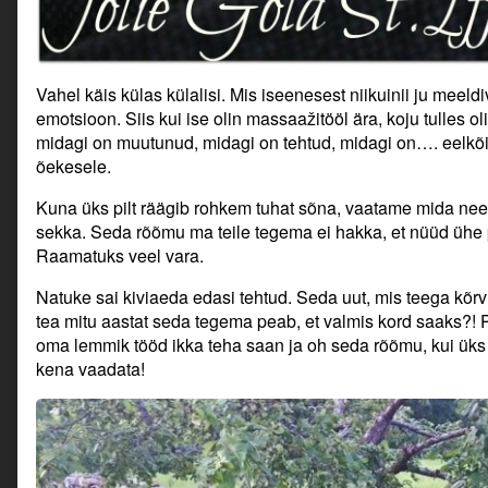
Vahel käis külas külalisi. Mis iseenesest niikuinii ju meeld
emotsioon. Siis kui ise olin massaažitööl ära, koju tulles o
midagi on muutunud, midagi on tehtud, midagi on…. eelkõige
õekesele.
Kuna üks pilt räägib rohkem tuhat sõna, vaatame mida need
sekka. Seda rõõmu ma teile tegema ei hakka, et nüüd ühe 
Raamatuks veel vara.
Natuke sai kiviaeda edasi tehtud. Seda uut, mis teega kõrvu
tea mitu aastat seda tegema peab, et valmis kord saaks?! Pos
oma lemmik tööd ikka teha saan ja oh seda rõõmu, kui üks a
kena vaadata!