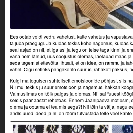
Ees ootab veidi vedru vahetust, katte vahetus ja vapustava
ta juba praegugi. Ja kuidas tekkis kohe nägemus, kuidas
seal asjad on nii, et iga asi ja tegu on teise taga kinni ja 
vana hein läinud, uus soojustus olemas, laelauad maas ja 
seda tegemist ettevõtta lihtsalt, et on idee, on rammu ja 
vahel. Olgu selleks pangakonto suurus, rahakoti paksus, hea
Kuigi ma tegutsen suhteliselt emotsioonide põhjasl, siis n
Nii mul tekkis ju suur emotsioon ja nägemus, hakkan köögis
Vaimusilmas on kõik paigas ja olemas. Nii sai “uuest köög
seisis paar aastat rehetoas. Ennem Jaanipäeva mõtlesin, e
olema ja ootama ei tea mis aega?! Nii tõin ta välja, nagu e
andis uued ideed ja nii on rõõm tutvustada teile veel kahte 