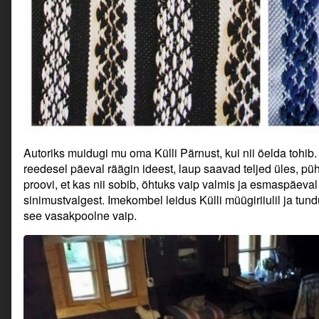
Autoriks muidugi mu oma Külli Pärnust, kui nii öelda tohib.
reedesel päeval räägin ideest, laup saavad teljed üles, 
proovi, et kas nii sobib, õhtuks vaip valmis ja esmaspäeval pos
sinimustvalgest. Imekombel leidus Külli müügiriiulil ja tundu
see vasakpoolne vaip.