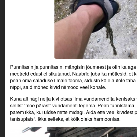
Punnitasin ja punnitasin, mängisin jõumeest ja olin ka a
meetreid edasi ei sikutanud. Naabrid juba ka mõtlesid, et
pean oma saladuse ilmale tooma, sidusin köie autole taha 
nippi, said mõned kivid niimood veel kohale.
Kuna ait nägi nelja kivi otsas ilma vundamendita kentsaks v
sellist “moe pärast” vundamenti tegema. Peab tunnistama, 
parem ikka, kui üldse mitte midagi. Aida ette veel kividest p
tantsuplats”. Ikka selleks, et kõik oleks harmoonias.