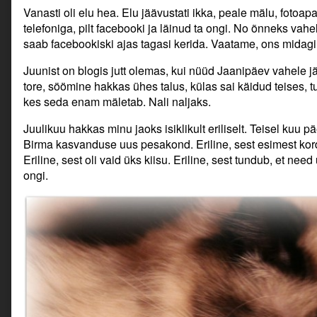
Vanasti oli elu hea. Elu jäävustati ikka, peale mälu, foto
telefoniga, pilt facebooki ja läinud ta ongi. No õnneks vahe
saab facebookiski ajas tagasi kerida. Vaatame, ons midagi 
Juunist on blogis jutt olemas, kui nüüd Jaanipäev vahele j
tore, söömine hakkas ühes talus, külas sai käidud teises, t
kes seda enam mäletab. Nali naljaks.
Juulikuu hakkas minu jaoks isiklikult eriliselt. Teisel kuu
Birma kasvanduse uus pesakond. Eriline, sest esimest korda
Eriline, sest oli vaid üks kiisu. Eriline, sest tundub, et need
ongi.