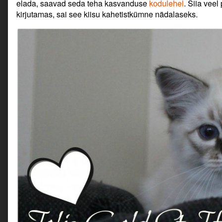
elada, saavad seda teha kasvanduse
kodulehel
. Siia veel
kirjutamas, sai see kiisu kahetistkümne nädalaseks.