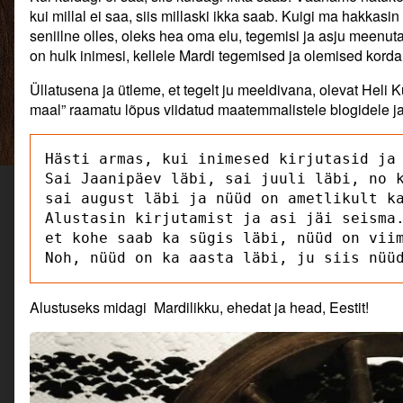
Ja
Oli
Ja
kui millal ei saa, siis millaski ikka saab. Kuigi ma hakkasin
mis
kena.
mis
seniilne olles, oleks hea oma elu, tegemisi ja asju meenu
seal
Suvi!
seal
on hulk inimesi, kellele Mardi tegemised ja olemised korda
salata,
Ja
salata,
nüüd
juba
nüüd
Üllatusena ja ütleme, et tegelt ju meeldivana, olevat Heli
juba,
sügis
juba,
maal” raamatu lõpus viidatud maatemmalistele blogidele ja
terve
ka.
terve
aasta.
Ja
aasta.
published
mis
on
Hästi armas, kui inimesed kirjutasid ja 
seal
salata,
Sai Jaanipäev läbi, sai juuli läbi, no k
nüüd
sai august läbi ja nüüd on ametlikult ka
juba,
Alustasin kirjutamist ja asi jäi seisma.
terve
et kohe saab ka sügis läbi, nüüd on viim
aasta.,
Noh, nüüd on ka aasta läbi, ju siis nüü
Alustuseks midagi Mardilikku, ehedat ja head, Eestit!