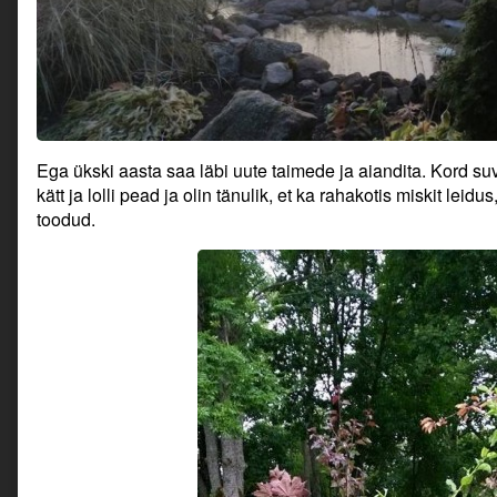
Ega ükski aasta saa läbi uute taimede ja aiandita. Kord su
kätt ja lolli pead ja olin tänulik, et ka rahakotis miskit le
toodud.