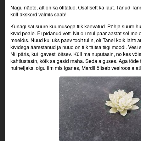
Nagu näete, ait on ka õlitatud. Osaliselt ka laut. Tänud Tan
küll ükskord valmis saab!
Kunagi sai suure kuumusega tiik kaevatud. Põhja suure h
kivid peale. Ei pidanud vett. Nii oli mul paar aastat sellin
meeldis. Nüüd kui üks päev töölt tulin, oli Tanel kõik lahti 
kividega äärestanud ja nüüd on tiik täitsa tiigi moodi. Vesi
Nii päris, kui igavesti õitsev. Küll ma nuputasin, no kes või
kahtlustasin, kõik salgasid maha. Seda alguses. Aga tõde 
nuineljaks, olgu ilm mis iganes, Mardil õitseb vesiroos alati