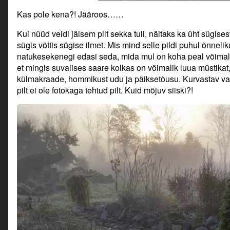
Kas pole kena?! Jääroos……
Kui nüüd veidi jäisem pilt sekka tuli, näitaks ka üht sügisest t
sügis võttis sügise ilmet. Mis mind selle pildi puhul õnneli
natukesekenegi edasi seda, mida mul on koha peal võimal
et mingis suvalises saare kolkas on võimalik luua müstikat
külmakraade, hommikust udu ja päiksetõusu. Kurvastav vaid, 
pilt ei ole fotokaga tehtud pilt. Kuid mõjuv siiski?!