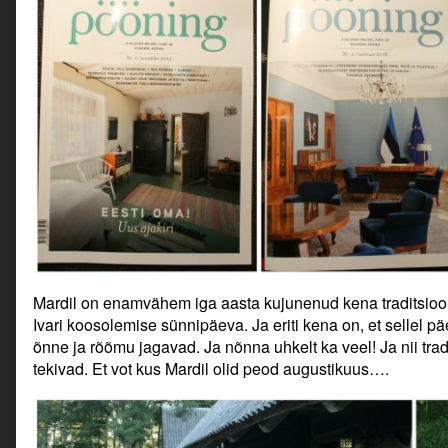
Mardil on enamvähem iga aasta kujunenud kena traditsioon,
Ivari koosolemise sünnipäeva. Ja eriti kena on, et sellel 
õnne ja rõõmu jagavad. Ja nõnna uhkelt ka veel! Ja nii trad
tekivad. Et vot kus Mardil olid peod augustikuus….