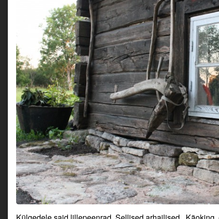
Külgedele said lillepeenrad. Sellised arhailised. Käoking,