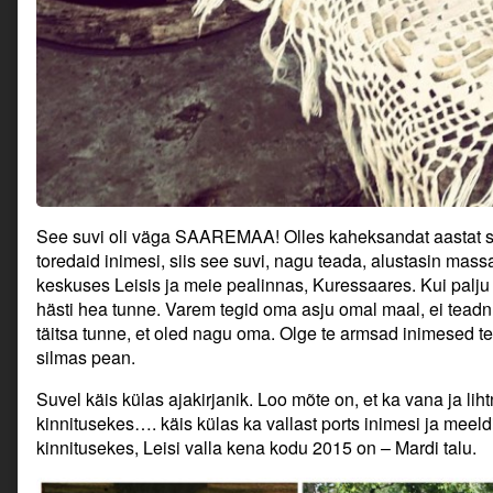
See suvi oli väga SAAREMAA! Olles kaheksandat aastat sa
toredaid inimesi, siis see suvi, nagu teada, alustasin ma
keskuses Leisis ja meie pealinnas, Kuressaares. Kui palju 
hästi hea tunne. Varem tegid oma asju omal maal, ei tead
täitsa tunne, et oled nagu oma. Olge te armsad inimesed ter
silmas pean.
Suvel käis külas ajakirjanik. Loo mõte on, et ka vana ja lihtn
kinnitusekes…. käis külas ka vallast ports inimesi ja meeldiv
kinnitusekes, Leisi valla kena kodu 2015 on – Mardi talu.