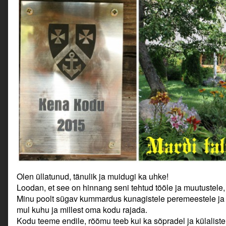
Olen üllatunud, tänulik ja muidugi ka uhke!
Loodan, et see on hinnang seni tehtud tööle ja muutustele, 
Minu poolt sügav kummardus kunagistele peremeestele ja si
mul kuhu ja millest oma kodu rajada.
Kodu teeme endile, rõõmu teeb kui ka sõpradel ja külaliste