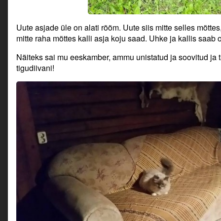
Uute asjade üle on alati rõõm. Uute siis mitte selles mõtte
mitte raha mõttes kalli asja koju saad. Uhke ja kallis saab 
Näiteks sai mu eeskamber, ammu unistatud ja soovitud ja tä
tigudiivani!