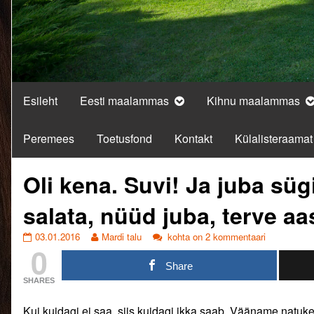
Esileht
Eesti maalammas
Kihnu maalammas
Peremees
Toetusfond
Kontakt
Külalisteraamat
Oli kena. Suvi! Ja juba süg
salata, nüüd juba, terve aa
Oli
Read
Oli
03.01.2016
Mardi talu
kohta on 2 kommentaari
0
kena.
more
kena.
Suvi!
posts
Suvi!
Share
Ja
by
Ja
SHARES
juba
the
juba
sügis
author
sügis
Kui kuidagi ei saa, siis kuidagi ikka saab. Vääname natuke
ka.
of
ka.