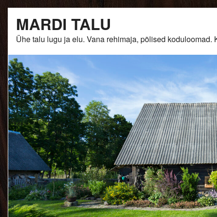
Skip
MARDI TALU
to
content
Ühe talu lugu ja elu. Vana rehimaja, põlised kodulooma