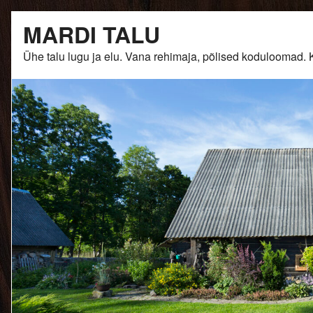
Skip
MARDI TALU
to
content
Ühe talu lugu ja elu. Vana rehimaja, põlised kodulooma