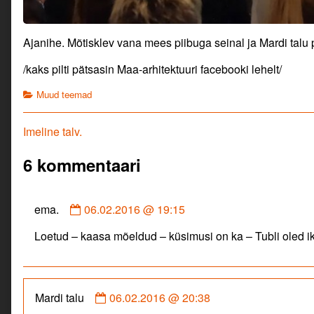
Ajanihe. Mõtisklev vana mees piibuga seinal ja Mardi tal
/kaks pilti pätsasin Maa-arhitektuuri facebooki lehelt/
Categories
Muud teemad
Navigeerimine
Previous
Imeline talv.
post:
6 kommentaari
Comment
ema.
06.02.2016 @ 19:15
by
Loetud – kaasa mõeldud – küsimusi on ka – Tubli oled ik
ema.
published
on
Comment
Mardi talu
06.02.2016 @ 20:38
by