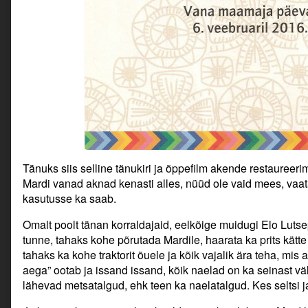
Tänuks siis selline tänukiri ja õppefilm akende restaureer
Mardi vanad aknad kenasti alles, nüüd ole vaid mees, vaata 
kasutusse ka saab.
Omalt poolt tänan korraldajaid, eelkõige muidugi Elo Lutsep
tunne, tahaks kohe põrutada Mardile, haarata ka prits kätt
tahaks ka kohe traktorit õuele ja kõik vajalik ära teha, m
aega” ootab ja issand issand, kõik naelad on ka seinast vä
lähevad metsatalgud, ehk teen ka naelatalgud. Kes seltsi j