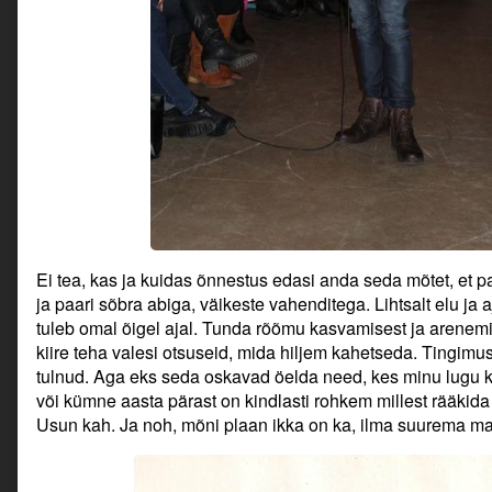
Ei tea, kas ja kuidas õnnestus edasi anda seda mõtet, et 
ja paari sõbra abiga, väikeste vahenditega. Lihtsalt elu ja
tuleb omal õigel ajal. Tunda rõõmu kasvamisest ja arenem
kiire teha valesi otsuseid, mida hiljem kahetseda. Tingimu
tulnud. Aga eks seda oskavad öelda need, kes minu lugu kuu
või kümne aasta pärast on kindlasti rohkem millest rääkida
Usun kah. Ja noh, mõni plaan ikka on ka, ilma suurema m