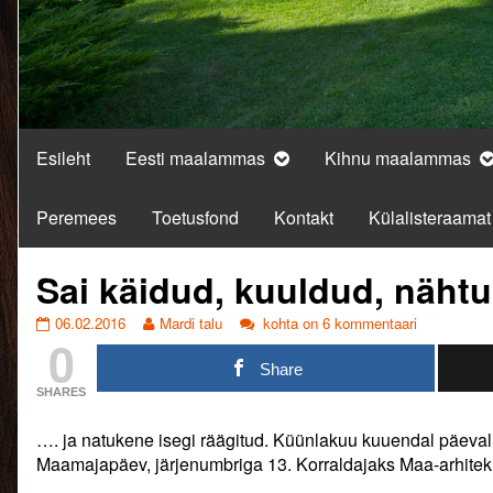
Esileht
Eesti maalammas
Kihnu maalammas
Peremees
Toetusfond
Kontakt
Külalisteraamat
Sai käidud, kuuldud, näht
Sai
Read
Sai
06.02.2016
Mardi talu
kohta on 6 kommentaari
0
käidud,
more
käidud,
kuuldud,
posts
kuuldud,
Share
nähtud…..
by
nähtud…..
SHARES
published
the
on
author
…. ja natukene isegi räägitud. Küünlakuu kuuendal päe
of
Sai
Maamajapäev, järjenumbriga 13. Korraldajaks Maa-arhitek
käidud,