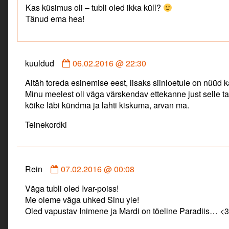
Kas küsimus oli – tubli oled ikka küll?
Mardi
Tänud ema hea!
talu
published
on
Comment
kuuldud
06.02.2016 @ 22:30
by
Aitäh toreda esinemise eest, lisaks siinloetule on nüüd 
kuuldud
Minu meelest oli väga värskendav ettekanne just selle ta
published
kõike läbi kündma ja lahti kiskuma, arvan ma.
on
Teinekordki
Comment
Rein
07.02.2016 @ 00:08
by
Väga tubli oled Ivar-poiss!
Rein
Me oleme väga uhked Sinu yle!
published
Oled vapustav Inimene ja Mardi on töeline Paradiis… <3
on