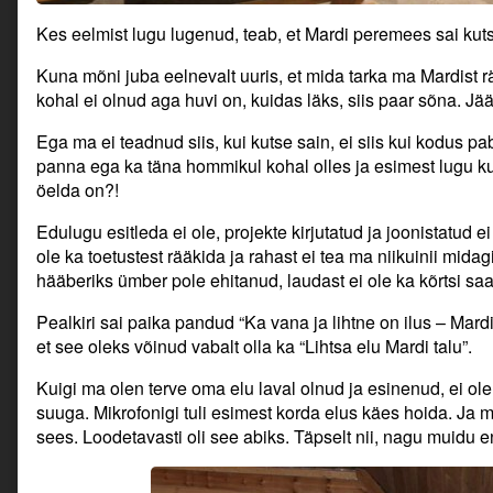
Kes eelmist lugu lugenud, teab, et Mardi peremees sai kuts
Kuna mõni juba eelnevalt uuris, et mida tarka ma Mardist rä
kohal ei olnud aga huvi on, kuidas läks, siis paar sõna. Jä
Ega ma ei teadnud siis, kui kutse sain, ei siis kui kodus pa
panna ega ka täna hommikul kohal olles ja esimest lugu ku
öelda on?!
Edulugu esitleda ei ole, projekte kirjutatud ja joonistatud ei
ole ka toetustest rääkida ja rahast ei tea ma niikuinii mida
hääberiks ümber pole ehitanud, laudast ei ole ka kõrtsi 
Pealkiri sai paika pandud “Ka vana ja lihtne on ilus – Mard
et see oleks võinud vabalt olla ka “Lihtsa elu Mardi talu”.
Kuigi ma olen terve oma elu laval olnud ja esinenud, ei ol
suuga. Mikrofonigi tuli esimest korda elus käes hoida. Ja mi
sees. Loodetavasti oli see abiks. Täpselt nii, nagu muidu 