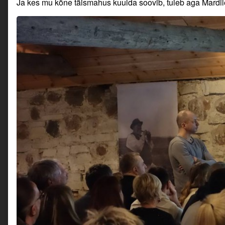
Ja kes mu kõne täismahus kuulda soovib, tuleb aga Mardile